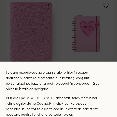
Agenda A5 ACTION, roz
Agenda ACTION, roz
Folosim module cookie proprii și ale terților în scopuri
analitice și pentru a-ți prezenta publicitate și conținut
15.00 lei
15.00 lei
personalizat pe baza unui profil elaborat în concordanță cu
RRP: 29.00 lei
RRP: 29.00 lei
obiceiurile tale de navigare.
ONE SIZE
ONE SIZE
Prin click pe "ACCEPT TOATE", acceptati folosirea tuturor
Tehnologiilor de tip Cookie. Prin click pe "Refuz, doar
necesare" nu se vor folosi alte cookie in afara de cele strict
necesare pentru functionarea website-ului.