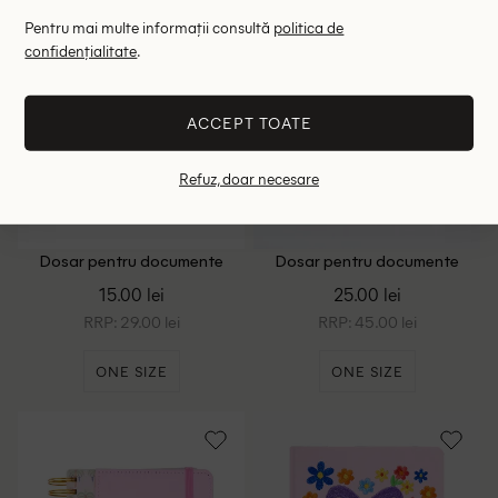
Pentru mai multe informații consultă
politica de
confidențialitate
.
ACCEPT TOATE
Refuz, doar necesare
Dosar pentru documente
Dosar pentru documente
DLP Industry, roz
Exacompta, roz
15.00 lei
25.00 lei
RRP: 29.00 lei
RRP: 45.00 lei
ONE SIZE
ONE SIZE