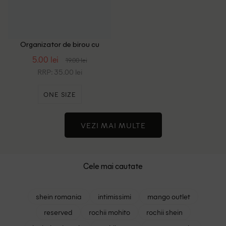
Organizator de birou cu
accesorii Dayes, roz
5.00 lei
19.00 lei
RRP: 35.00 lei
ONE SIZE
VEZI MAI MULTE
Cele mai cautate
shein romania
intimissimi
mango outlet
reserved
rochii mohito
rochii shein