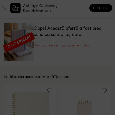
Aplicația Outletmag
DESCHIDE
0
0
Deschide în aplicație
Oops! Această ofertă a fost prea
bună ca să mai aștepte
STOC EPUIZAT
Produsul nu se mai găsește în stoc
Nu lăsa nici aceste oferte să îți scape...