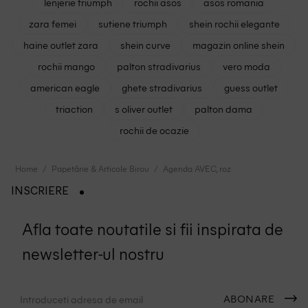
lenjerie triumph
rochii asos
asos romania
zara femei
sutiene triumph
shein rochii elegante
haine outlet zara
shein curve
magazin online shein
rochii mango
palton stradivarius
vero moda
american eagle
ghete stradivarius
guess outlet
triaction
s oliver outlet
palton dama
rochii de ocazie
Home
Papetărie & Articole Birou
Agenda AVEC, roz
INSCRIERE
Afla toate noutatile si fii inspirata de
newsletter-ul nostru
ABONARE