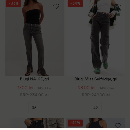
- 33%
- 34%
Blugi NA-KD, gri
Blugi Miss Selfridge, gri
97.00 lei
98.00 lei
145.00 lei
149.00 lei
RRP: 234.00 lei
RRP: 249.00 lei
36
42
- 64%