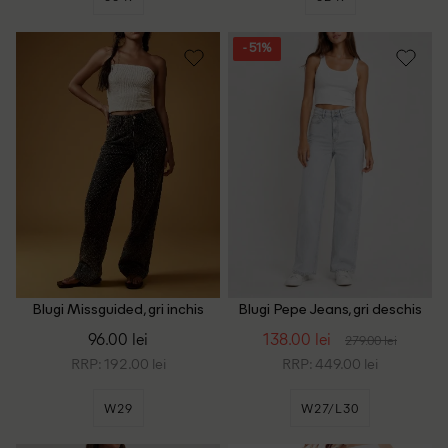
- 51%
Blugi Missguided, gri inchis
Blugi Pepe Jeans, gri deschis
96.00 lei
138.00 lei
279.00 lei
RRP: 192.00 lei
RRP: 449.00 lei
W29
W27/L30