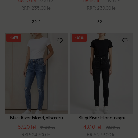
48.10 lei
58.50 lei
98.00 lei
119.00 lei
RRP: 235.00 lei
RRP: 239.00 lei
32 R
32 L
- 51%
- 51%
Blugi River Island, albastru
Blugi River Island, negru
57.20 lei
48.10 lei
117.00 lei
98.00 lei
RRP: 249.00 lei
RRP: 239.00 lei