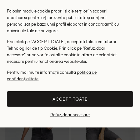
Folosim module cookie proprii și ale terților în scopuri
analitice și pentru a-ți prezenta publicitate și conținut
personalizat pe baza unui profil elaborat în concordanță cu
obiceiurile tale de navigare.
Prin click pe "ACCEPT TOATE", acceptati folosirea tuturor
Tehnologiilor de tip Cookie. Prin click pe "Refuz, doar
necesare" nu se vor folosi alte cookie in afara de cele strict
necesare pentru functionarea website-ului.
Pentru mai multe informații consultă
politica de
Blugi Top Shop, gri inchis
Blugi DRDENIM, gri
confidențialitate
.
99.00 lei
87.00 lei
245.00 lei
RRP: 199.00 lei
RRP: 569.00 lei
ACCEPT TOATE
W25/L32
W24/L32
Refuz, doar necesare
- 34%
- 42%