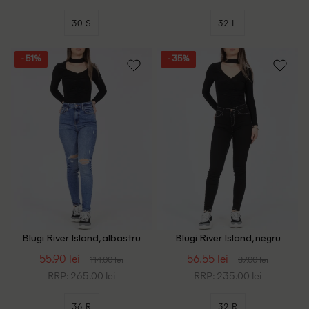
30 S
32 L
- 51%
- 35%
Blugi River Island, albastru
Blugi River Island, negru
55.90 lei
56.55 lei
114.00 lei
87.00 lei
RRP: 265.00 lei
RRP: 235.00 lei
36 R
32 R