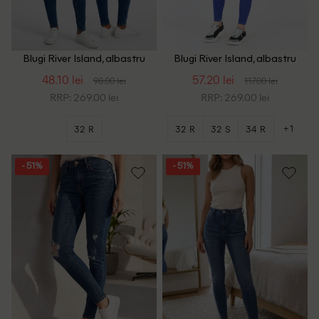
Blugi River Island, albastru
Blugi River Island, albastru
48.10 lei
57.20 lei
98.00 lei
117.00 lei
RRP: 269.00 lei
RRP: 269.00 lei
+1
32 R
32 R
32 S
34 R
- 51%
- 51%