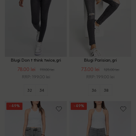
Blugi Don t think twice, gri
Blugi Parisian, gri
inchis
78.00 lei
73.00 lei
119.00 lei
125.00 lei
RRP: 199.00 lei
RRP: 199.00 lei
32
34
36
38
- 49%
- 49%