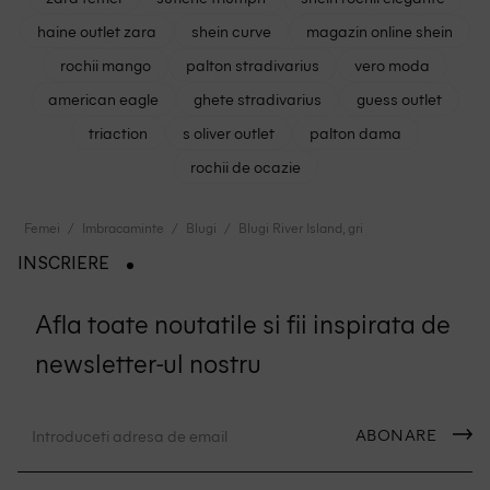
haine outlet zara
shein curve
magazin online shein
rochii mango
palton stradivarius
vero moda
american eagle
ghete stradivarius
guess outlet
triaction
s oliver outlet
palton dama
rochii de ocazie
Femei
Imbracaminte
Blugi
Blugi River Island, gri
INSCRIERE
Afla toate noutatile si fii inspirata de
newsletter-ul nostru
ABONARE