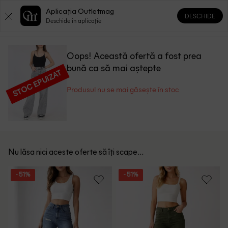
Aplicația Outletmag
DESCHIDE
0
0
Deschide în aplicație
Oops! Această ofertă a fost prea
bună ca să mai aștepte
STOC EPUIZAT
Produsul nu se mai găsește în stoc
Nu lăsa nici aceste oferte să îți scape...
- 51%
- 51%