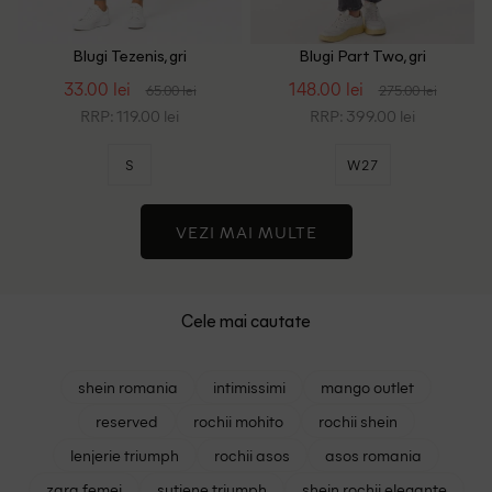
Blugi Tezenis, gri
Blugi Part Two, gri
33.00 lei
148.00 lei
65.00 lei
275.00 lei
RRP: 119.00 lei
RRP: 399.00 lei
S
W27
VEZI MAI MULTE
Cele mai cautate
shein romania
intimissimi
mango outlet
reserved
rochii mohito
rochii shein
lenjerie triumph
rochii asos
asos romania
zara femei
sutiene triumph
shein rochii elegante