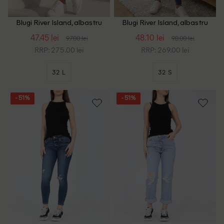
Blugi River Island, albastru
Blugi River Island, albastru
47.45 lei
48.10 lei
97.00 lei
98.00 lei
RRP: 275.00 lei
RRP: 269.00 lei
32 L
32 S
- 51%
- 51%