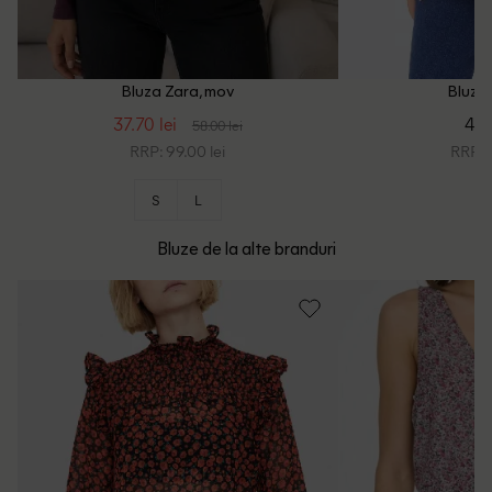
Bluza Zara, mov
Bluza 
37.70 lei
45.
58.00 lei
RRP: 99.00 lei
RRP: 8
S
L
Bluze de la alte branduri