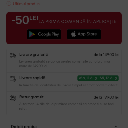
Ultimul produs
LEI
-50
LA PRIMA COMANDĂ ÎN APLICAȚIE
de la 149.00 lei
Livrare gratuită
Livrarea gratuită se aplica pentru comenzile cu totalul mai
mare de 149.00 lei
Livrare rapidă
Ma, 11 Aug - Mi, 12 Aug
In functie de localitatea de livrare timpul estimat poate fi diferit.
de la 199.00 lei
Retur gratuit
Ai termen 14 zile de la primirea comenzii sa probezi si sa faci
retur.
Detalii produs