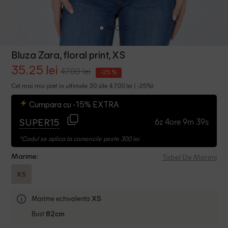
Bluza Zara, floral print, XS
35.25 lei
47.00 lei
-25 %
Cel mai mic pret in ultimele 30 zile 47.00 lei ( -25%)
Cumpara cu -15% EXTRA
6z 4ore 9m 39s
SUPER15
*Codul se aplica la comenzile peste 300 lei
Tabel De Marimi
Marime:
XS
Marime echivalenta
XS
Bust
82cm