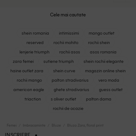
Cele mai cautate
shein romania
intimissimi
mango outlet
reserved
rochii mohito
rochii shein
lenjerie triumph
rochii asos
asos romania
zara femei
sutiene triumph
shein rochii elegante
haine outlet zara
shein curve
magazin online shein
rochii mango
palton stradivarius
vero moda
american eagle
ghete stradivarius
guess outlet
triaction
s oliver outlet
palton dama
rochii de ocazie
Femei
Imbracaminte
Bluze
Bluza Zara, floral print
INSCRIERE