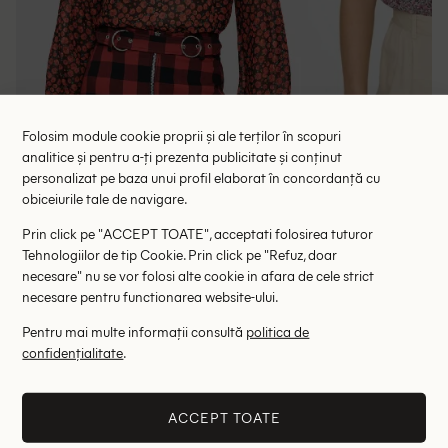
Folosim module cookie proprii și ale terților în scopuri
analitice și pentru a-ți prezenta publicitate și conținut
personalizat pe baza unui profil elaborat în concordanță cu
obiceiurile tale de navigare.
Bluza Bershka, floral print
Bluza Only,
67.00 lei
59.
Prin click pe "ACCEPT TOATE", acceptati folosirea tuturor
RRP: 139.00 lei
RRP: 1
Tehnologiilor de tip Cookie. Prin click pe "Refuz, doar
necesare" nu se vor folosi alte cookie in afara de cele strict
S
M
necesare pentru functionarea website-ului.
Pentru mai multe informații consultă
politica de
confidențialitate
.
Altii au fost interesati de
- 35%
- 54%
ACCEPT TOATE