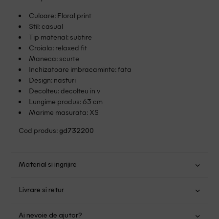
Culoare: Floral print
Stil: casual
Tip material: subtire
Croiala: relaxed fit
Maneca: scurte
Inchizatoare imbracaminte: fata
Design: nasturi
Decolteu: decolteu in v
Lungime produs: 63 cm
Marime masurata: XS
Cod produs:
gd732200
Material si ingrijire
Bumbac: 75%; Matase: 25%
Livrare si retur
Spalare usoara la 30
Transport Gratuit pentru orice comanda cu o valoare mai
Nu folositi inalbitor
Ai nevoie de ajutor?
mare de 149.00 lei.