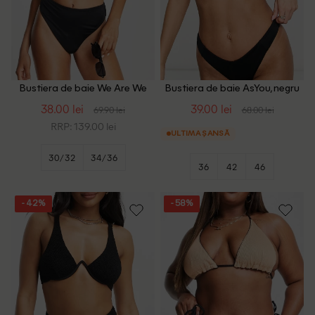
Bustiera de baie We Are We
Bustiera de baie AsYou, negru
Wear, negru
38.00 lei
39.00 lei
69.90 lei
68.00 lei
RRP: 139.00 lei
ULTIMA ȘANSĂ
30/32
34/36
36
42
46
- 42%
- 58%