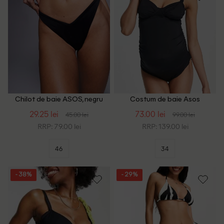
Chilot de baie ASOS, negru
Costum de baie Asos
Maternity, negru
29.25 lei
73.00 lei
45.00 lei
99.00 lei
RRP: 79.00 lei
RRP: 139.00 lei
46
34
- 38%
- 29%