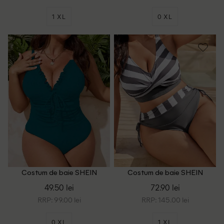
1 XL
0 XL
Costum de baie SHEIN
Costum de baie SHEIN
CURVE, albastru
CURVE, gri
49.50 lei
72.90 lei
RRP: 99.00 lei
RRP: 145.00 lei
0 XL
1 XL