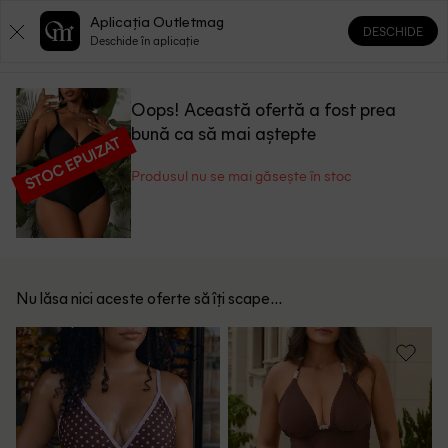
Aplicația Outletmag
DESCHIDE
0
0
Deschide în aplicație
Oops! Această ofertă a fost prea
bună ca să mai aștepte
STOC EPUIZAT
Produsul nu se mai găsește în stoc
Nu lăsa nici aceste oferte să îți scape...