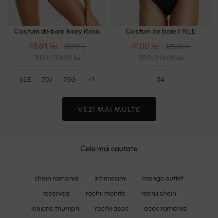
Costum de baie Ivory Rose,
Costum de baie FREE
negru
SOCIETY, alb/negru
48.84 lei
74.00 lei
78.90 lei
125.00 lei
RRP: 139.00 lei
RRP: 219.00 lei
+1
65E
70J
75G
34
VEZI MAI MULTE
Cele mai cautate
shein romania
intimissimi
mango outlet
reserved
rochii mohito
rochii shein
lenjerie triumph
rochii asos
asos romania