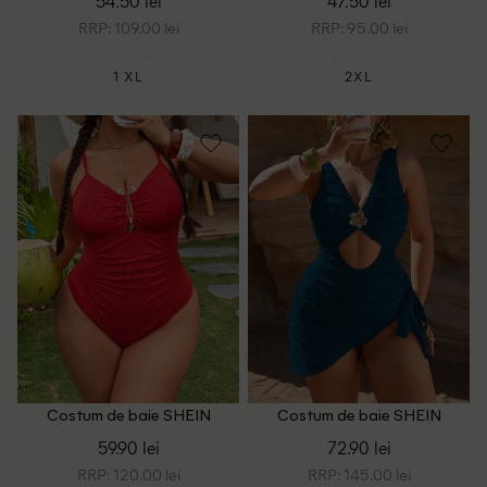
54.50 lei
47.50 lei
RRP: 109.00 lei
RRP: 95.00 lei
1 XL
2XL
Costum de baie SHEIN
Costum de baie SHEIN
CURVE, rosu
CURVE, albastru
59.90 lei
72.90 lei
RRP: 120.00 lei
RRP: 145.00 lei