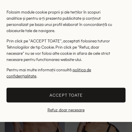
Folosim module cookie proprii și ale terților în scopuri
analitice și pentru a-ți prezenta publicitate și conținut
personalizat pe baza unui profil elaborat în concordanță cu
obiceiurile tale de navigare.
Prin click pe "ACCEPT TOATE", acceptati folosirea tuturor
Tehnologiilor de tip Cookie. Prin click pe "Refuz, doar
necesare" nu se vor folosi alte cookie in afara de cele strict
necesare pentru functionarea website-ului.
Pentru mai multe informații consultă
politica de
Chilot de baie We Are We
Chilot de baie AsYou, negru
Wear Plus Size, negru/maro
confidențialitate
.
24.70 lei
34.00 lei
69.90 lei
59.00 lei
RRP: 129.00 lei
RRP: 89.00 lei
ACCEPT TOATE
48-50
52-54
56-58
32
44
46
Refuz, doar necesare
- 35%
- 26%