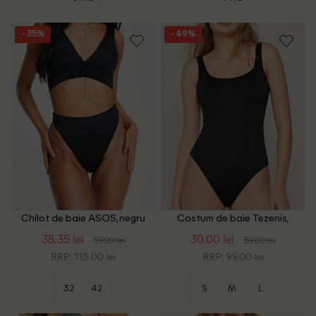
- 35%
- 49%
Chilot de baie ASOS, negru
Costum de baie Tezenis,
negru
38.35 lei
30.00 lei
59.00 lei
59.00 lei
RRP: 115.00 lei
RRP: 99.00 lei
32
42
S
M
L