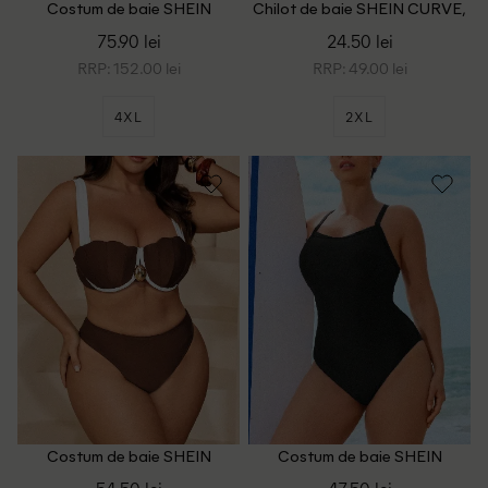
Costum de baie SHEIN
Chilot de baie SHEIN CURVE,
CURVE, alb/negru
mix culori
75.90 lei
24.50 lei
RRP: 152.00 lei
RRP: 49.00 lei
4XL
2XL
Costum de baie SHEIN
Costum de baie SHEIN
CURVE, maro
CURVE, negru