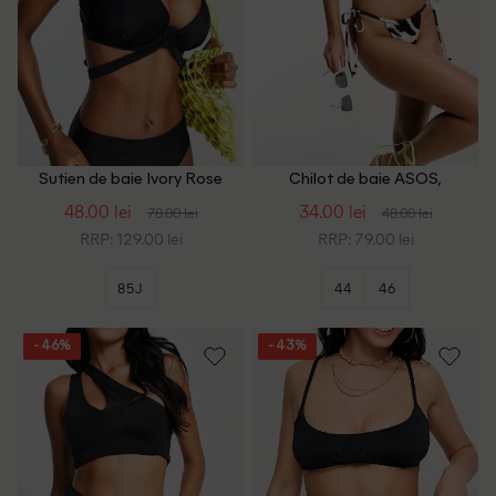
Sutien de baie Ivory Rose
Chilot de baie ASOS,
Curve, negru
alb/negru
48.00 lei
34.00 lei
78.00 lei
48.00 lei
RRP: 129.00 lei
RRP: 79.00 lei
85J
44
46
- 46%
- 43%