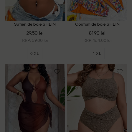
Sutien de baie SHEIN
Costum de baie SHEIN
CURVE, albastru
CURVE, mix culori
29.50 lei
81.90 lei
RRP: 59.00 lei
RRP: 164.00 lei
0 XL
1 XL