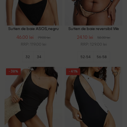
Sutien de baie ASOS, negru
Sutien de baie reversibil We
Are We Wear Plus Size,
46.00 lei
24.10 lei
79.00 lei
58.00 lei
negru/maro
RRP: 119.00 lei
RRP: 129.00 lei
32
34
52-54
56-58
- 38%
- 41%