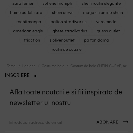
zara femei
sutiene triumph
shein rochii elegante
haine outlet zara
shein curve
magazin online shein
rochii mango
palton stradivarius
vero moda
american eagle
ghete stradivarius
guess outlet
triaction
s oliver outlet
palton dama
rochii de ocazie
Femei
Lenjerie
Costume baie
Costum de baie SHEIN CURVE, negru
INSCRIERE
Afla toate noutatile si fii inspirata de
newsletter-ul nostru
ABONARE