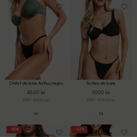
Chilot de baie AsYou, negru
Sutien de baie
4TH&Reckless, negru
45.00 lei
59.00 lei
RRP: 89.00 lei
RRP: 109.00 lei
46
34
- 65%
- 42%