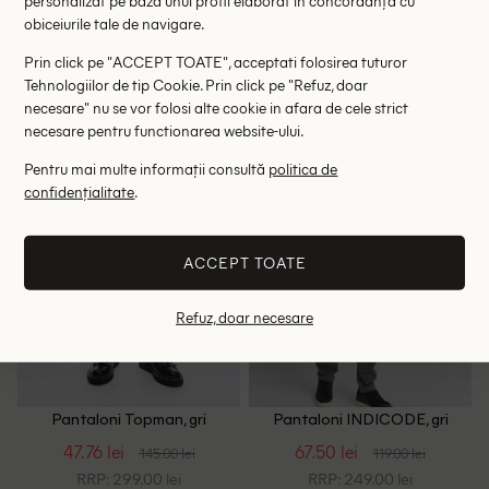
personalizat pe baza unui profil elaborat în concordanță cu
145.00 lei
125.00 lei
279.00 lei
obiceiurile tale de navigare.
RRP: 599.00 lei
RRP: 249.00 lei
Prin click pe "ACCEPT TOATE", acceptati folosirea tuturor
W36/L32
W33/L30
Tehnologiilor de tip Cookie. Prin click pe "Refuz, doar
necesare" nu se vor folosi alte cookie in afara de cele strict
necesare pentru functionarea website-ului.
- 67%
- 43%
Pentru mai multe informații consultă
politica de
confidențialitate
.
ACCEPT TOATE
Refuz, doar necesare
Pantaloni Topman, gri
Pantaloni INDICODE, gri
47.76 lei
67.50 lei
145.00 lei
119.00 lei
RRP: 299.00 lei
RRP: 249.00 lei