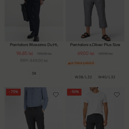
Pantaloni Massimo Dutti,
Pantaloni s.Oliver Plus Size
bleumarin
Men, gri
96.85 lei
69.00 lei
198.00 lei
139.90 lei
RRP: 449.00 lei
ULTIMA ȘANSĂ
38
W38/L32
W40/L32
W46/L32
- 75%
- 50%