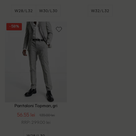
W28/L32
W30/L30
W32/L32
+1
W30/L32
- 58%
Pantaloni Topman, gri
56.55 lei
135.00 lei
RRP: 299.00 lei
W28/L30