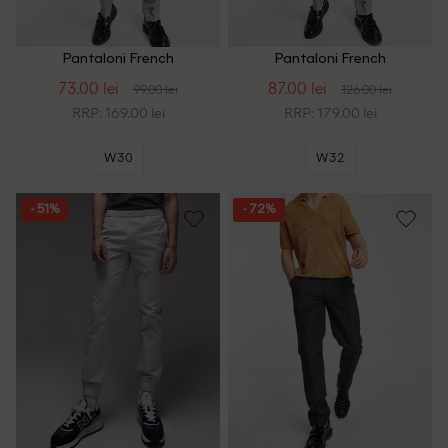
Pantaloni French
Pantaloni French
Connection, gri
Connection, gri
73.00 lei
87.00 lei
99.00 lei
126.00 lei
RRP: 169.00 lei
RRP: 179.00 lei
W30
W32
- 51%
- 72%