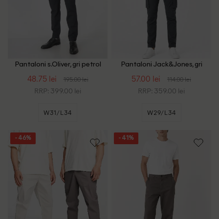
Pantaloni s.Oliver, gri petrol
Pantaloni Jack&Jones, gri
48.75 lei
57.00 lei
195.00 lei
114.00 lei
RRP: 399.00 lei
RRP: 359.00 lei
W31/L34
W29/L34
- 46%
- 41%