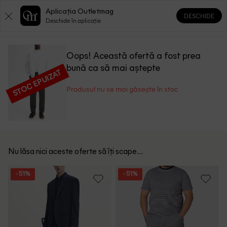
Aplicația Outletmag
DESCHIDE
0
0
Deschide în aplicație
Oops! Această ofertă a fost prea
bună ca să mai aștepte
STOC EPUIZAT
Produsul nu se mai găsește în stoc
Nu lăsa nici aceste oferte să îți scape...
- 51%
- 51%