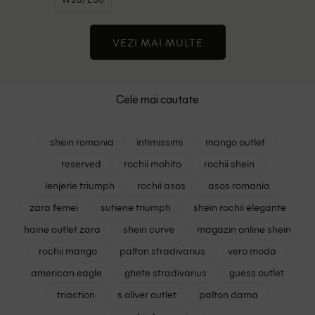
VEZI MAI MULTE
Cele mai cautate
shein romania
intimissimi
mango outlet
reserved
rochii mohito
rochii shein
lenjerie triumph
rochii asos
asos romania
zara femei
sutiene triumph
shein rochii elegante
haine outlet zara
shein curve
magazin online shein
rochii mango
palton stradivarius
vero moda
american eagle
ghete stradivarius
guess outlet
triaction
s oliver outlet
palton dama