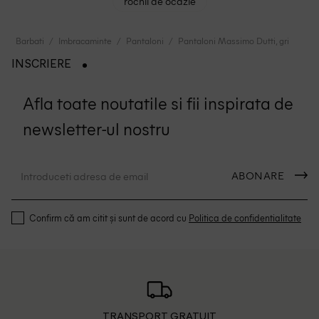
rochii de ocazie
Barbati
Imbracaminte
Pantaloni
Pantaloni Massimo Dutti, gri
INSCRIERE
Afla toate noutatile si fii inspirata de
newsletter-ul nostru
ABONARE
Confirm că am citit și sunt de acord cu
Politica de confidentialitate
TRANSPORT GRATUIT