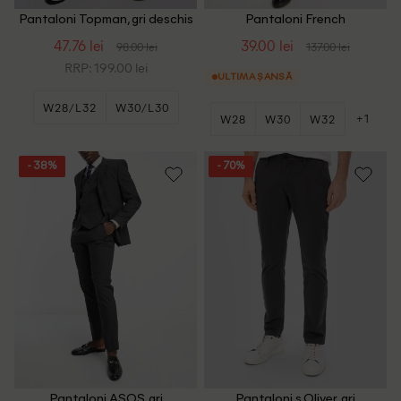
Pantaloni Topman, gri deschis
Pantaloni French
Connection, gri
47.76 lei
39.00 lei
98.00 lei
137.00 lei
RRP: 199.00 lei
ULTIMA ȘANSĂ
W28/L32
W30/L30
+1
W28
W30
W32
+4
W30/L32
- 38%
- 70%
Pantaloni ASOS, gri
Pantaloni s.Oliver, gri