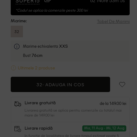
6z 14ore 53m 4s
SUPER15
*Codul se aplica la comenzile peste 300 lei
Tabel De Marimi
Marime:
32
Marime echivalenta
XXS
Bust
76cm
Ultimele 2 produse
32-
ADAUGA IN COS
de la 149.00 lei
Livrare gratuită
Livrarea gratuită se aplica pentru comenzile cu totalul mai
mare de 149.00 lei
Livrare rapidă
Ma, 11 Aug - Mi, 12 Aug
In functie de localitatea de livrare timpul estimat poate fi