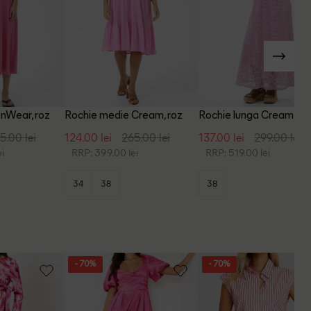
InWear, roz
Rochie medie Cream, roz
Rochie lunga Cream, ro
5.00 lei
124.00 lei
265.00 lei
137.00 lei
299.00 lei
i
RRP: 399.00 lei
RRP: 519.00 lei
34
38
38
- 70%
- 70%