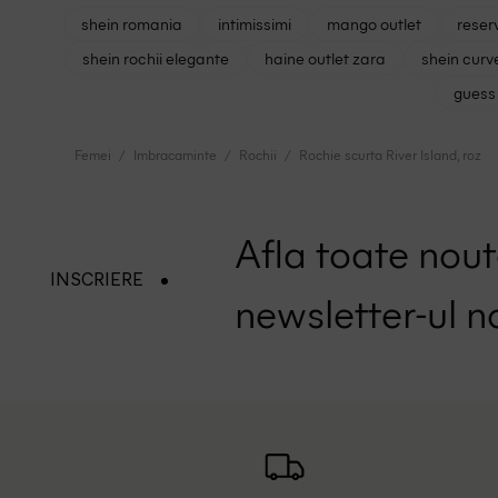
shein romania
intimissimi
mango outlet
reser
shein rochii elegante
haine outlet zara
shein curv
guess 
Femei
Imbracaminte
Rochii
Rochie scurta River Island, roz
Afla toate nouta
INSCRIERE
newsletter-ul n