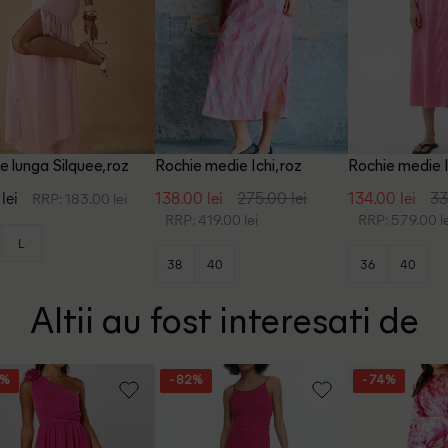
e lunga Silquee, roz
Rochie medie Ichi, roz
Rochie medie 
lei
138.00 lei
275.00 lei
134.00 lei
33
RRP: 183.00 lei
RRP: 419.00 lei
RRP: 579.00 le
L
38
40
36
40
Altii au fost interesati de
2%
- 82%
- 74%