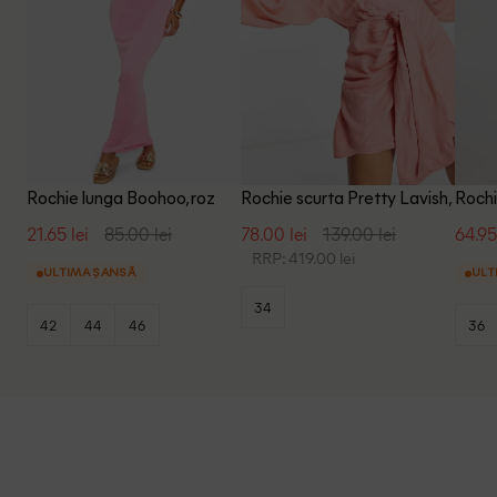
Rochie lunga Boohoo, roz
Rochie scurta Pretty Lavish,
Rochi
roz
21.65 lei
85.00 lei
78.00 lei
139.00 lei
64.95
RRP: 419.00 lei
ULTIMA ȘANSĂ
ULT
34
42
44
46
36