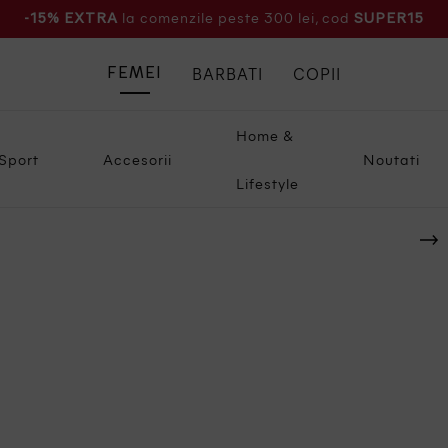
la comenzile peste 300 lei, cod
-15% EXTRA
SUPER15
BARBATI
COPII
FEMEI
Home &
Sport
Accesorii
Noutati
Lifestyle