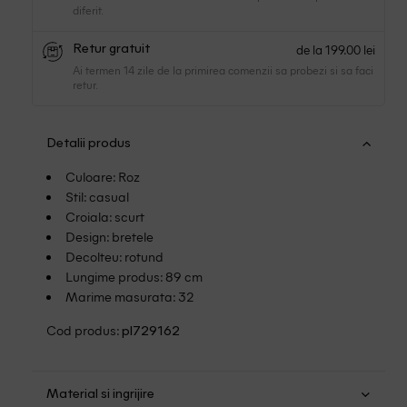
diferit.
de la 199.00 lei
Retur gratuit
Ai termen 14 zile de la primirea comenzii sa probezi si sa faci
retur.
Detalii produs
Culoare: Roz
Stil: casual
Croiala: scurt
Design: bretele
Decolteu: rotund
Lungime produs: 89 cm
Marime masurata: 32
Cod produs:
pl729162
Material si ingrijire