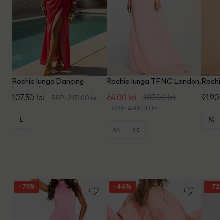
Rochie lunga Dancing
Rochie lunga TFNC London,
Rochi
Leopard, roz
roz
107.50 lei
64.00 lei
187.00 lei
91.90 
RRP: 215.00 lei
RRP: 499.00 lei
L
M
38
40
- 75%
- 44%
- 7