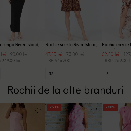
e lunga River Island,
Rochie scurta River Island,
Rochie medie R
u
maro
mix culori
 lei
98.00 lei
47.45 lei
73.00 lei
62.40 lei
127
 249.00 lei
RRP: 169.00 lei
RRP: 269.00 le
32
S
Rochii de la alte branduri
- 50%
- 60%