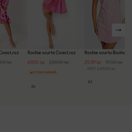
Coast, roz
Rochie scurta Coast, roz
Rochie scurta Boohoo, 
00 lei
69.00 lei
229.00 lei
29.39 lei
97.00 lei
RRP: 249.00 lei
ULTIMA ȘANSĂ
42
36