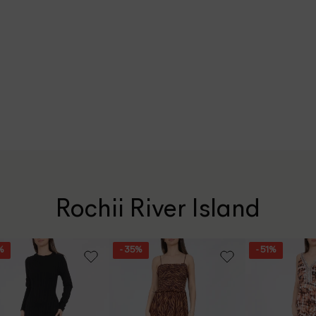
Rochii River Island
%
- 35%
- 51%