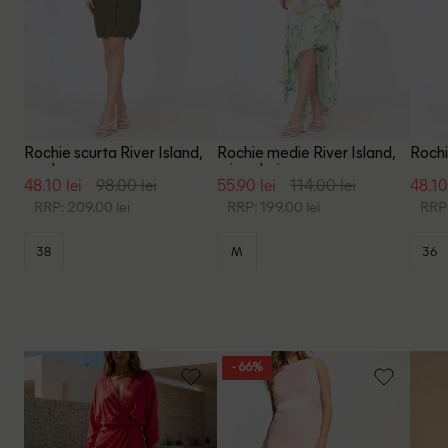
Rochie scurta River Island,
Rochie medie River Island,
Rochi
verde
mix culori
negr
48.10 lei
98.00 lei
55.90 lei
114.00 lei
48.10
RRP: 209.00 lei
RRP: 199.00 lei
RRP:
38
M
36
- 66%