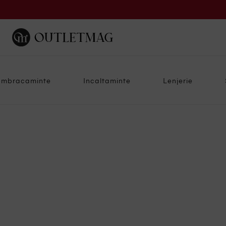
Imbracaminte
Incaltaminte
Lenjerie