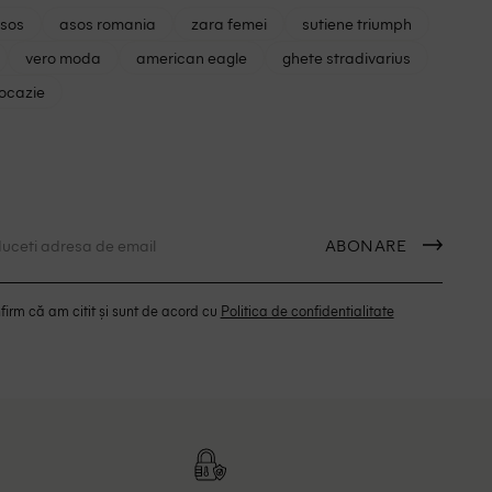
asos
asos romania
zara femei
sutiene triumph
vero moda
american eagle
ghete stradivarius
 ocazie
ABONARE
irm că am citit și sunt de acord cu
Politica de confidentialitate