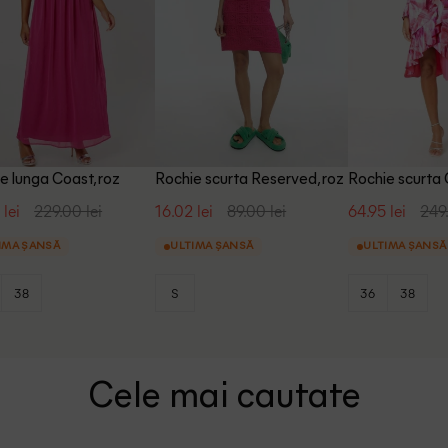
e lunga Coast, roz
Rochie scurta Reserved, roz
Rochie scurta 
 lei
229.00 lei
16.02 lei
89.00 lei
64.95 lei
249.
IMA ȘANSĂ
ULTIMA ȘANSĂ
ULTIMA ȘANSĂ
38
S
36
38
Cele mai cautate