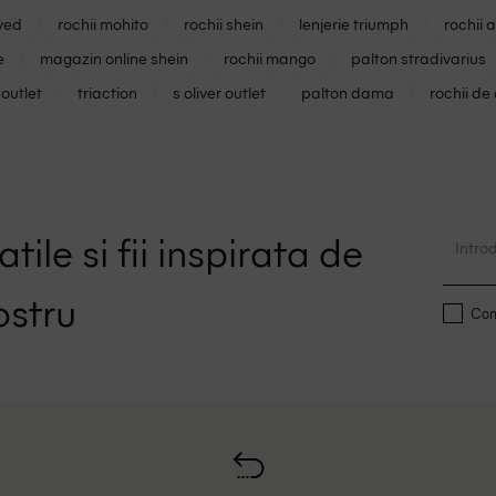
ved
rochii mohito
rochii shein
lenjerie triumph
rochii 
e
magazin online shein
rochii mango
palton stradivarius
outlet
triaction
s oliver outlet
palton dama
rochii de
tile si fii inspirata de
ostru
Conf