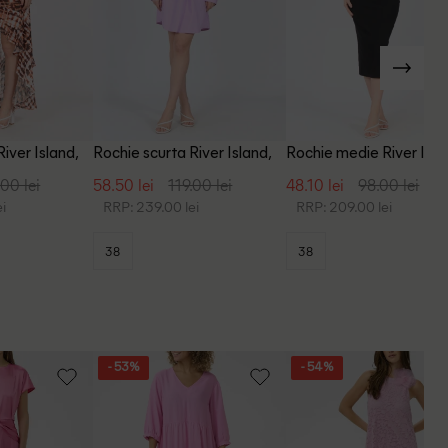
iver Island,
Rochie scurta River Island,
Rochie medie River Isla
mov
negru
.00 lei
58.50 lei
119.00 lei
48.10 lei
98.00 lei
i
RRP: 239.00 lei
RRP: 209.00 lei
38
38
- 53%
- 54%