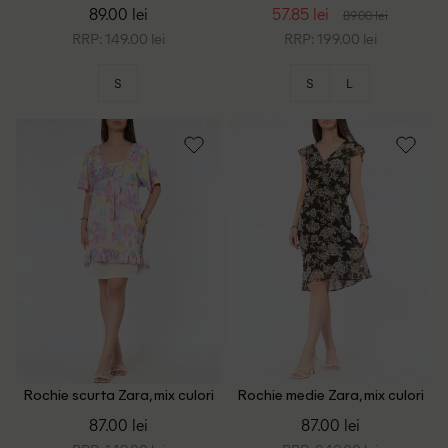
print
89.00 lei
57.85 lei
89.00 lei
RRP: 149.00 lei
RRP: 199.00 lei
S
S
L
Rochie scurta Zara, mix culori
Rochie medie Zara, mix culori
87.00 lei
87.00 lei