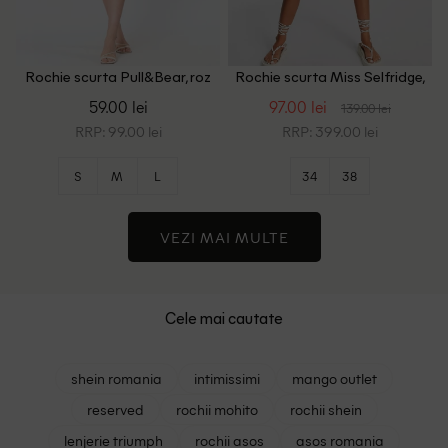
Rochie scurta Pull&Bear, roz
Rochie scurta Miss Selfridge,
pudra inchis
roz pal
59.00 lei
97.00 lei
139.00 lei
RRP: 99.00 lei
RRP: 399.00 lei
S
M
L
34
38
VEZI MAI MULTE
Cele mai cautate
shein romania
intimissimi
mango outlet
reserved
rochii mohito
rochii shein
lenjerie triumph
rochii asos
asos romania