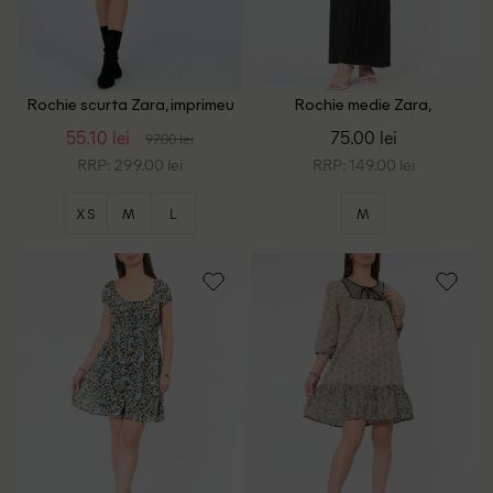
Rochie scurta Zara, imprimeu
Rochie medie Zara,
sarpe
negru/crem
55.10 lei
75.00 lei
97.00 lei
RRP: 299.00 lei
RRP: 149.00 lei
XS
M
L
M