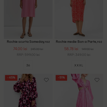
Rochie scurta Someday, roz
Rochie medie Bon a Parte, roz
74.00 lei
58.78 lei
245.00 lei
149.00 lei
RRP: 599.00 lei
RRP: 349.00 lei
36
XXXL
- 45%
- 51%