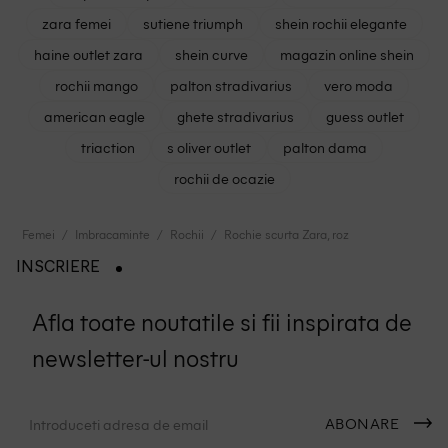
zara femei
sutiene triumph
shein rochii elegante
haine outlet zara
shein curve
magazin online shein
rochii mango
palton stradivarius
vero moda
american eagle
ghete stradivarius
guess outlet
triaction
s oliver outlet
palton dama
rochii de ocazie
Femei
Imbracaminte
Rochii
Rochie scurta Zara, roz
INSCRIERE
Afla toate noutatile si fii inspirata de
newsletter-ul nostru
ABONARE