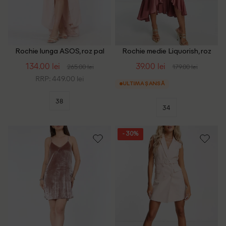
Rochie lunga ASOS, roz pal
Rochie medie Liquorish, roz
pudra inchis
134.00 lei
39.00 lei
265.00 lei
179.00 lei
RRP: 449.00 lei
ULTIMA ȘANSĂ
38
34
- 30%