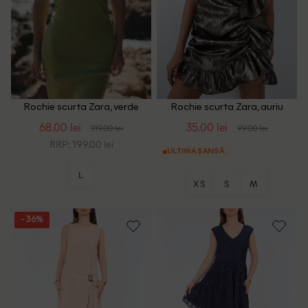
Rochie scurta Zara, verde
Rochie scurta Zara, auriu
68.00 lei
35.00 lei
119.00 lei
99.00 lei
RRP: 199.00 lei
ULTIMA ȘANSĂ
L
XS
S
M
- 36%