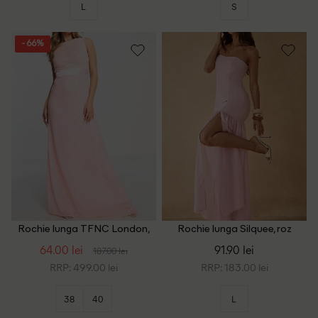
L
S
- 66%
Rochie lunga TFNC London,
Rochie lunga Silquee, roz
roz
64.00 lei
91.90 lei
187.00 lei
RRP: 499.00 lei
RRP: 183.00 lei
38
40
L