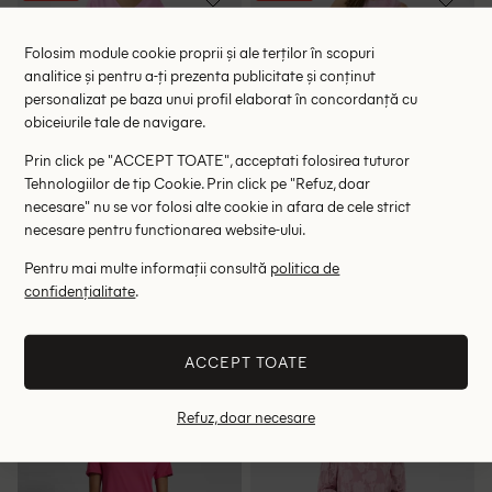
Folosim module cookie proprii și ale terților în scopuri
analitice și pentru a-ți prezenta publicitate și conținut
personalizat pe baza unui profil elaborat în concordanță cu
obiceiurile tale de navigare.
Prin click pe "ACCEPT TOATE", acceptati folosirea tuturor
Tehnologiilor de tip Cookie. Prin click pe "Refuz, doar
necesare" nu se vor folosi alte cookie in afara de cele strict
necesare pentru functionarea website-ului.
Pentru mai multe informații consultă
politica de
Rochie medie Cream, roz
Rochie lunga Cream, roz
confidențialitate
.
124.00 lei
137.00 lei
265.00 lei
299.00 lei
RRP: 399.00 lei
RRP: 519.00 lei
ACCEPT TOATE
34
38
38
Refuz, doar necesare
- 36%
- 54%