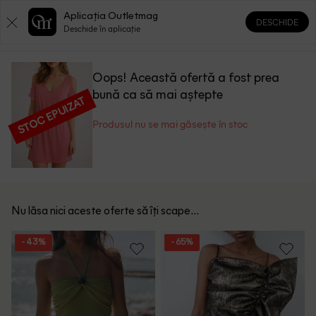
Aplicația Outletmag
DESCHIDE
0
0
Deschide în aplicație
Oops! Această ofertă a fost prea
bună ca să mai aștepte
STOC EPUIZAT
Produsul nu se mai găsește în stoc
Nu lăsa nici aceste oferte să îți scape...
- 43%
- 65%