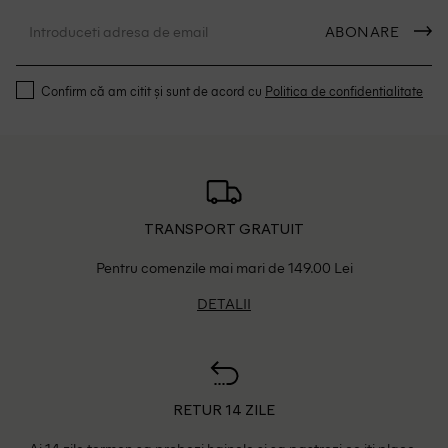
ABONARE
Confirm că am citit și sunt de acord cu
Politica de confidentialitate
TRANSPORT GRATUIT
Pentru comenzile mai mari de 149.00 Lei
DETALII
RETUR 14 ZILE
Ai 14 zile termen sa probezi hainele si sa pastrezi ce iti place.