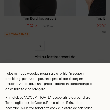
Top Bershka, verde, S
Top Bers
7.74 lei
29.00 le
39.00 lei
RRP: 5
ULTIMA ȘANSĂ
S
Altii au fost interesati de
- 85%
- 46%
Folosim module cookie proprii și ale terților în scopuri
analitice și pentru a-ți prezenta publicitate și conținut
personalizat pe baza unui profil elaborat în concordanță cu
obiceiurile tale de navigare.
Prin click pe "ACCEPT TOATE", acceptati folosirea tuturor
Tehnologiilor de tip Cookie. Prin click pe "Refuz, doar
necesare" nu se vor folosi alte cookie in afara de cele strict