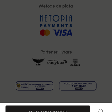
Metode de plata
Parteneri livrare
M-
ADAUGA IN COS
Toate drepturile rezervate © 2026 OutletMag