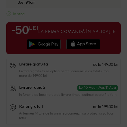
Bust
91cm
In stoc
LEI
-50
LA PRIMA COMANDĂ ÎN APLICAȚIE
de la 149.00 lei
Livrare gratuită
Livrarea gratuită se aplica pentru comenzile cu totalul mai
mare de 149.00 lei
Livrare rapidă
Lu, 10 Aug - Ma, 11 Aug
In functie de localitatea de livrare timpul estimat poate fi diferit.
de la 199.00 lei
Retur gratuit
Ai termen 14 zile de la primirea comenzii sa probezi si sa faci
retur.