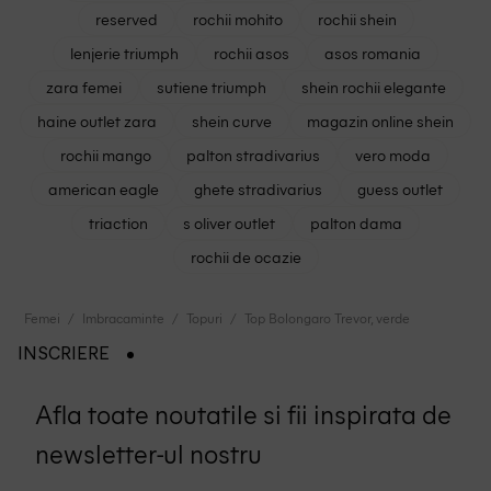
reserved
rochii mohito
rochii shein
lenjerie triumph
rochii asos
asos romania
zara femei
sutiene triumph
shein rochii elegante
haine outlet zara
shein curve
magazin online shein
rochii mango
palton stradivarius
vero moda
american eagle
ghete stradivarius
guess outlet
triaction
s oliver outlet
palton dama
rochii de ocazie
Femei
Imbracaminte
Topuri
Top Bolongaro Trevor, verde
INSCRIERE
Afla toate noutatile si fii inspirata de
newsletter-ul nostru