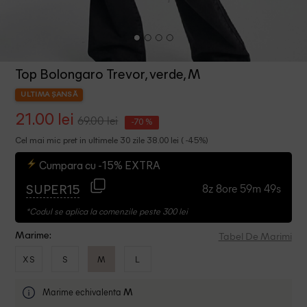
Top Bolongaro Trevor, verde, M
ULTIMA ȘANSĂ
21.00 lei
69.00 lei
-70 %
Cel mai mic pret in ultimele 30 zile 38.00 lei ( -45%)
Cumpara cu -15% EXTRA
8z 8ore 59m 49s
SUPER15
*Codul se aplica la comenzile peste 300 lei
Tabel De Marimi
Marime:
XS
S
M
L
Marime echivalenta
M