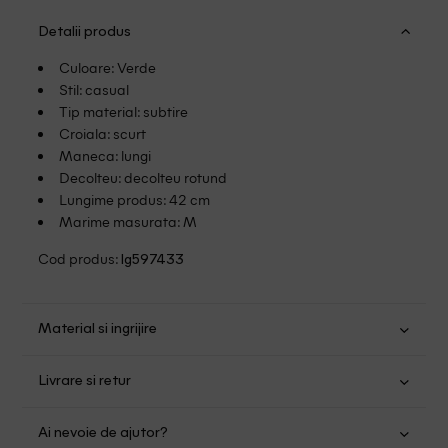
Detalii produs
Culoare: Verde
Stil: casual
Tip material: subtire
Croiala: scurt
Maneca: lungi
Decolteu: decolteu rotund
Lungime produs: 42 cm
Marime masurata: M
Cod produs:
lg597433
Material si ingrijire
Poliester: 100%
Livrare si retur
Spalare usoara la 30
Transport Gratuit pentru orice comanda cu o valoare mai
Nu folositi inalbitor
Ai nevoie de ajutor?
mare de 149.00 lei.
Nu uscati in uscator