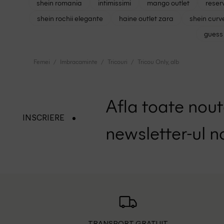
shein romania
intimissimi
mango outlet
reser
shein rochii elegante
haine outlet zara
shein curv
guess 
Femei
Imbracaminte
Tricouri
Tricou Only, alb
Afla toate nouta
INSCRIERE
newsletter-ul n