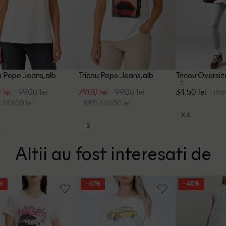
u Pepe Jeans, alb
Tricou Pepe Jeans, alb
Tricou Oversiz
alb
 lei
99.00 lei
79.00 lei
99.00 lei
34.50 lei
RRP
 149.00 lei
RRP: 149.00 lei
XS
S
Altii au fost interesati de
%
- 61%
- 45%