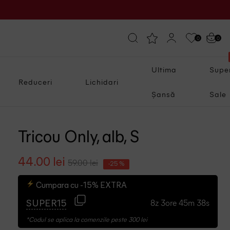
0
0
Ultima
Supe
Reduceri
Lichidari
Șansă
Sale
Tricou Only, alb, S
44.00 lei
59.00 lei
-25 %
Cumpara cu -15% EXTRA
8z 3ore 45m 37s
SUPER15
*Codul se aplica la comenzile peste 300 lei