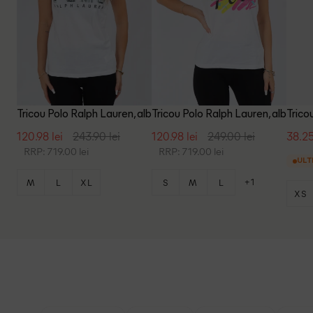
Tricou Polo Ralph Lauren, alb
Tricou Polo Ralph Lauren, alb
Trico
120.98 lei
243.90 lei
120.98 lei
249.00 lei
38.25
RRP: 719.00 lei
RRP: 719.00 lei
ULT
+1
M
L
XL
S
M
L
XS