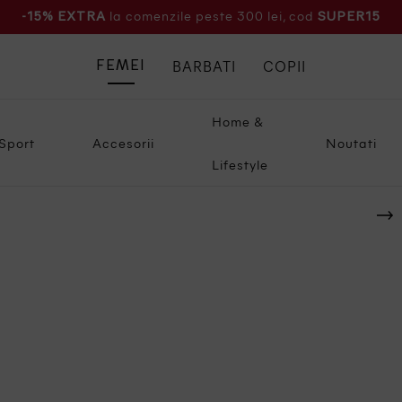
la comenzile peste 300 lei, cod
-15% EXTRA
SUPER15
BARBATI
COPII
FEMEI
Home &
Sport
Accesorii
Noutati
Lifestyle