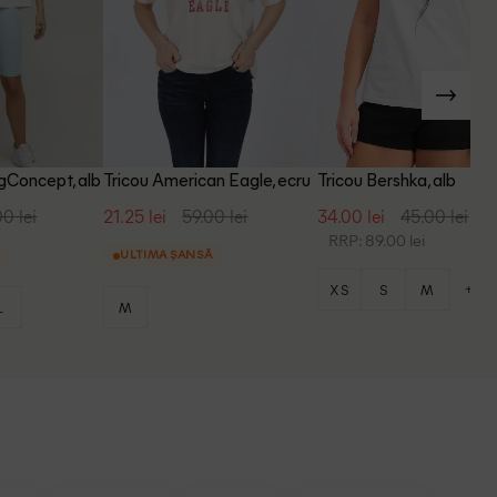
gConcept, alb
Tricou American Eagle, ecru
Tricou Bershka, alb
00 lei
21.25 lei
59.00 lei
34.00 lei
45.00 lei
RRP: 89.00 lei
ULTIMA ȘANSĂ
+1
XS
S
M
L
M