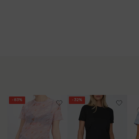
- 83%
- 32%