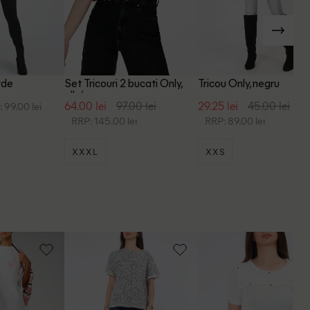
rde
Set Tricouri 2 bucati Only,
Tricou Only, negru
alb/negru
64.00 lei
97.00 lei
29.25 lei
45.00 lei
 99.00 lei
RRP: 145.00 lei
RRP: 89.00 lei
XXXL
XXS