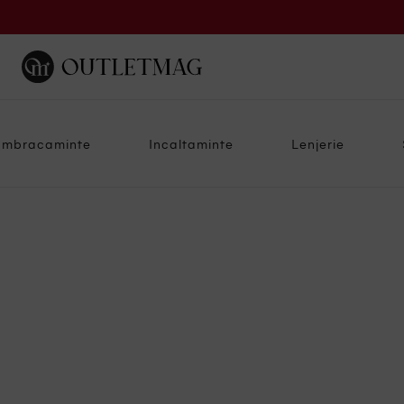
Imbracaminte
Incaltaminte
Lenjerie