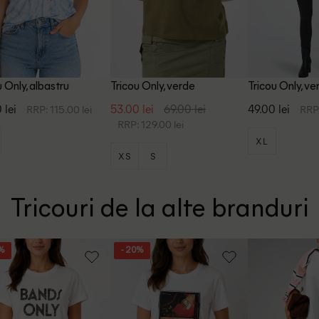
u Only, albastru
Tricou Only, verde
Tricou Only, ve
 lei
53.00 lei
69.00 lei
49.00 lei
RRP: 115.00 lei
RRP:
RRP: 129.00 lei
XL
XS
S
Tricouri de la alte branduri
1%
- 20%