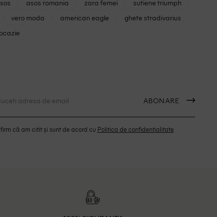
asos
asos romania
zara femei
sutiene triumph
vero moda
american eagle
ghete stradivarius
 ocazie
ABONARE
irm că am citit și sunt de acord cu
Politica de confidentialitate