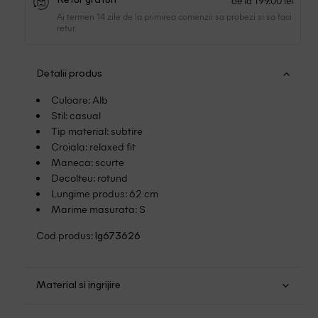
de la 199.00 lei
Retur gratuit
Ai termen 14 zile de la primirea comenzii sa probezi si sa faci
retur.
Detalii produs
Culoare: Alb
Stil: casual
Tip material: subtire
Croiala: relaxed fit
Maneca: scurte
Decolteu: rotund
Lungime produs: 62 cm
Marime masurata: S
Cod produs:
lg673626
Material si ingrijire
Bumbac: 100%