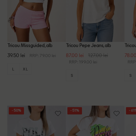
Tricou Missguided, alb
Tricou Pepe Jeans, alb
Trico
39.50 lei
87.00 lei
127.00 lei
78.00
RRP: 79.00 lei
RRP: 199.00 lei
RRP:
L
XL
S
S
- 50%
- 51%
- 61