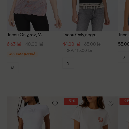
Tricou Only, roz, M
Tricou Only, negru
Trico
6.63 lei
40.00 lei
44.00 lei
65.00 lei
55.00
RRP: 115.00 lei
ULTIMA ȘANSĂ
S
S
M
- 31%
- 2