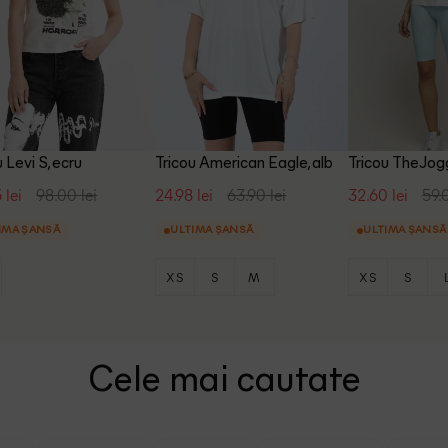
u Levi S, ecru
Tricou American Eagle, alb
Tricou TheJog
 lei
98.00 lei
24.98 lei
63.90 lei
32.60 lei
59.
IMA ȘANSĂ
ULTIMA ȘANSĂ
ULTIMA ȘANSĂ
XS
S
M
XS
S
Cele mai cautate