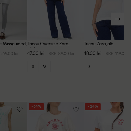
e Missguided,
Tricou Oversize Zara,
Tricou Zara, alb
alb/negru
47.00 lei
48.00 lei
: 69.00 lei
RRP: 89.00 lei
RRP: 119.00 le
S
M
S
- 64%
- 24%