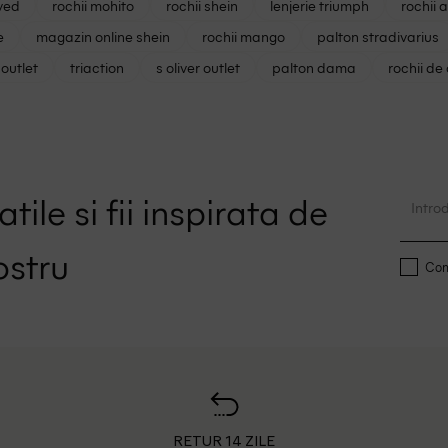
ved
rochii mohito
rochii shein
lenjerie triumph
rochii 
e
magazin online shein
rochii mango
palton stradivarius
outlet
triaction
s oliver outlet
palton dama
rochii de
tile si fii inspirata de
ostru
Conf
RETUR 14 ZILE