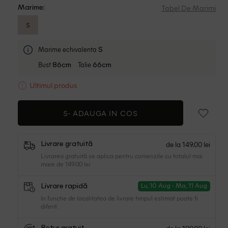
Tabel De Marimi
Marime:
S
Marime echivalenta
S
Bust
Talie
86cm
66cm
Ultimul produs
S-
ADAUGA IN COS
de la 149.00 lei
Livrare gratuită
Livrarea gratuită se aplica pentru comenzile cu totalul mai
mare de 149.00 lei
Livrare rapidă
Lu, 10 Aug - Ma, 11 Aug
In functie de localitatea de livrare timpul estimat poate fi
diferit.