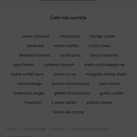
Cele mai cautate
shein romania
intimissimi
mango outlet
reserved
rochii mohito
rochii shein
lenjerie triumph
rochii asos
asos romania
zara femei
sutiene triumph
shein rochii elegante
haine outlet zara
shein curve
magazin online shein
rochii mango
palton stradivarius
vero moda
american eagle
ghete stradivarius
guess outlet
triaction
s oliver outlet
palton dama
rochii de ocazie
Femei
Imbracaminte
Tricouri
Tricou Reserved, negru