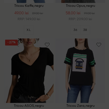
Tricou Kaffe, negru
Tricou Opus, negru
49.00 lei
58.00 lei
89.00 lei
99.00 lei
RRP: 149.00 lei
RRP: 209.00 lei
XL
36
38
- 27%
Tricou ASOS, negru
Tricou Zara, negru