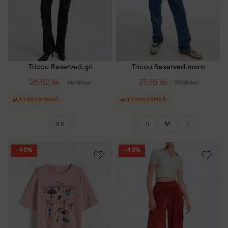
Tricou Reserved, gri
Tricou Reserved, maro
26.52 lei
21.55 lei
48.00 lei
39.00 lei
ULTIMA ȘANSĂ
ULTIMA ȘANSĂ
XS
S
M
L
- 45%
- 45%