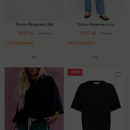
Tricou Reserved, alb
Tricou Reserved, roz
28.69 lei
25.97 lei
45.00 lei
47.00 lei
ULTIMA ȘANSĂ
ULTIMA ȘANSĂ
XL
XL
- 36%