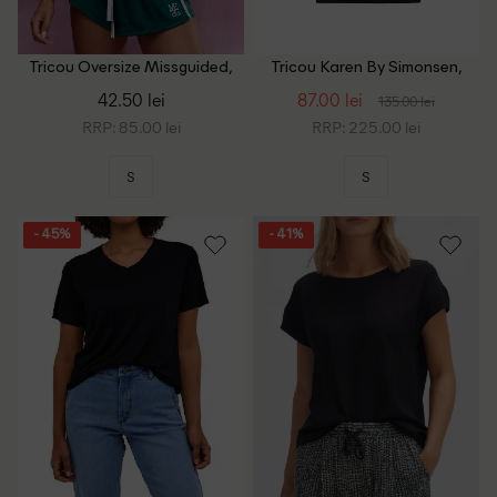
Tricou Oversize Missguided,
Tricou Karen By Simonsen,
negru
negru
42.50 lei
87.00 lei
135.00 lei
RRP: 85.00 lei
RRP: 225.00 lei
S
S
- 45%
- 41%