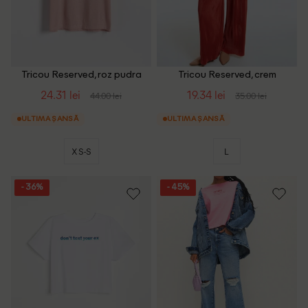
Tricou Reserved, roz pudra
Tricou Reserved, crem
24.31 lei
19.34 lei
44.00 lei
35.00 lei
ULTIMA ȘANSĂ
ULTIMA ȘANSĂ
XS-S
L
- 36%
- 45%