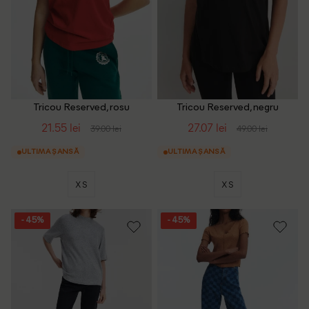
Tricou Reserved, rosu
Tricou Reserved, negru
21.55 lei
27.07 lei
39.00 lei
49.00 lei
ULTIMA ȘANSĂ
ULTIMA ȘANSĂ
XS
XS
- 45%
- 45%