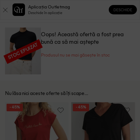
Aplicația Outletmag
DESCHIDE
0
0
Deschide în aplicație
Oops! Această ofertă a fost prea
bună ca să mai aștepte
STOC EPUIZAT
Produsul nu se mai găsește în stoc
Nu lăsa nici aceste oferte să îți scape...
- 45%
- 45%