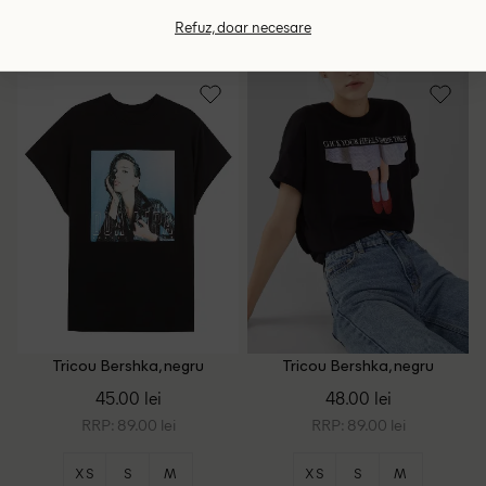
M
Refuz, doar necesare
34
36
Tricou Bershka, negru
Tricou Bershka, negru
45.00 lei
48.00 lei
RRP: 89.00 lei
RRP: 89.00 lei
XS
S
M
XS
S
M