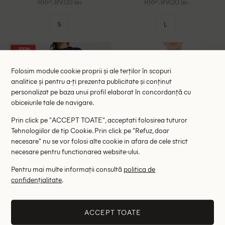
RRP: 89.00 lei
RRP: 89.00 lei
S
L
- 55%
Folosim module cookie proprii și ale terților în scopuri
analitice și pentru a-ți prezenta publicitate și conținut
personalizat pe baza unui profil elaborat în concordanță cu
obiceiurile tale de navigare.
Prin click pe "ACCEPT TOATE", acceptati folosirea tuturor
Tehnologiilor de tip Cookie. Prin click pe "Refuz, doar
necesare" nu se vor folosi alte cookie in afara de cele strict
necesare pentru functionarea website-ului.
Pentru mai multe informații consultă
politica de
confidențialitate
.
Tricou Asos Maternity, negru
Tricou Bershka, negru
29.00 lei
47.00 lei
63.90 lei
RRP: 89.00 lei
ACCEPT TOATE
ULTIMA ȘANSĂ