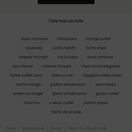
Cele mai cautate
shein romania
intimissimi
mango outlet
reserved
rochii mohito
rochii shein
lenjerie triumph
rochii asos
asos romania
zara femei
sutiene triumph
shein rochii elegante
haine outlet zara
shein curve
magazin online shein
rochii mango
palton stradivarius
vero moda
american eagle
ghete stradivarius
guess outlet
triaction
s oliver outlet
palton dama
rochii de ocazie
Femei
Imbracaminte
Tricouri
Tricou Vero Moda, verde