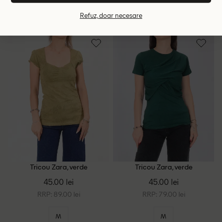
S
L
Refuz, doar necesare
Tricou Zara, verde
Tricou Zara, verde
45.00 lei
45.00 lei
RRP: 89.00 lei
RRP: 79.00 lei
M
M