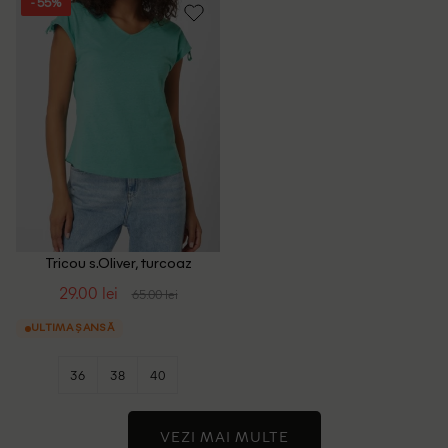
- 55%
Tricou s.Oliver, turcoaz
29.00 lei
65.00 lei
ULTIMA ȘANSĂ
36
38
40
VEZI MAI MULTE