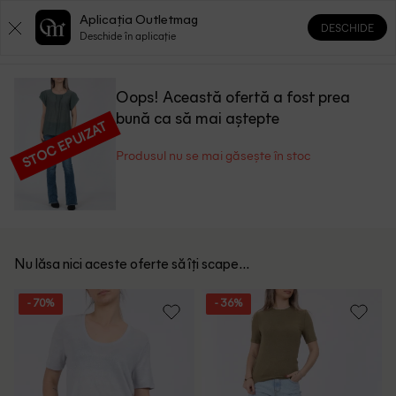
Aplicația Outletmag
DESCHIDE
0
0
Deschide în aplicație
Oops! Această ofertă a fost prea
bună ca să mai aștepte
STOC EPUIZAT
Produsul nu se mai găsește în stoc
Nu lăsa nici aceste oferte să îți scape...
- 70%
- 36%