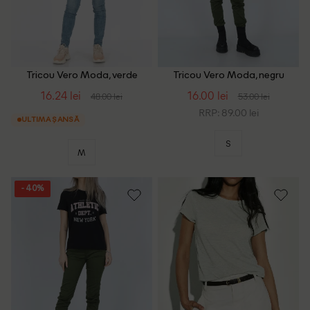
Tricou Vero Moda, verde
Tricou Vero Moda, negru
16.24 lei
16.00 lei
48.00 lei
53.00 lei
RRP: 89.00 lei
ULTIMA ȘANSĂ
S
M
- 40%