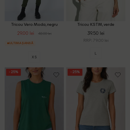
Tricou Vero Moda, negru
Tricou KSTM, verde
29.00 lei
39.50 lei
48.00 lei
RRP: 79.00 lei
ULTIMA ȘANSĂ
L
XS
- 25%
- 25%