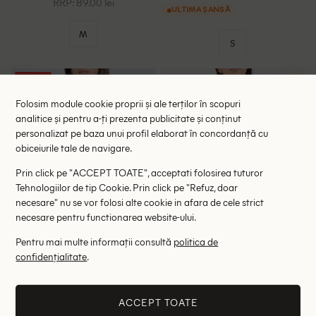
RRP: 89.00 lei
ULTIMA ȘANSĂ
M
S
- 27%
Folosim module cookie proprii și ale terților în scopuri
analitice și pentru a-ți prezenta publicitate și conținut
personalizat pe baza unui profil elaborat în concordanță cu
obiceiurile tale de navigare.
Prin click pe "ACCEPT TOATE", acceptati folosirea tuturor
Tehnologiilor de tip Cookie. Prin click pe "Refuz, doar
necesare" nu se vor folosi alte cookie in afara de cele strict
necesare pentru functionarea website-ului.
Pentru mai multe informații consultă
politica de
confidențialitate
.
Tricou Pull&Bear, verde
Tricou Zara, verde
33.00 lei
47.00 lei
45.00 lei
RRP: 79.00 lei
RRP: 89.00 lei
ACCEPT TOATE