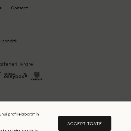
u
Contact
i conditii
arteneri livrare
unui profil elaborat în
ACCEPT TOATE
 folosi alte cookie in