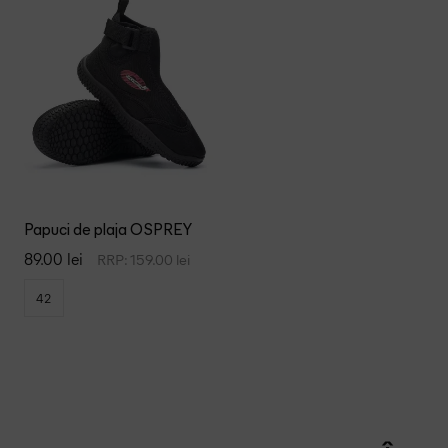
42
OSPREY
Papuci de plaja OSPREY
89.00 lei
RRP: 159.00 lei
42