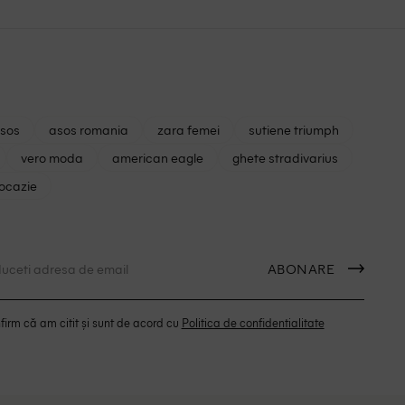
asos
asos romania
zara femei
sutiene triumph
vero moda
american eagle
ghete stradivarius
 ocazie
ABONARE
irm că am citit și sunt de acord cu
Politica de confidentialitate