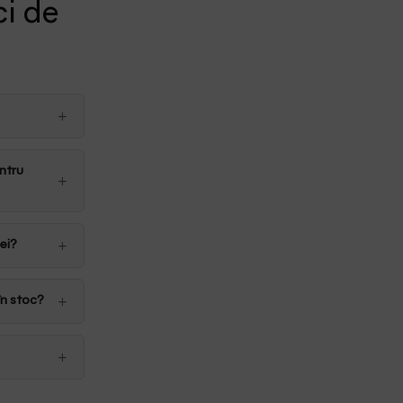
ci de
ntru
ei?
în stoc?