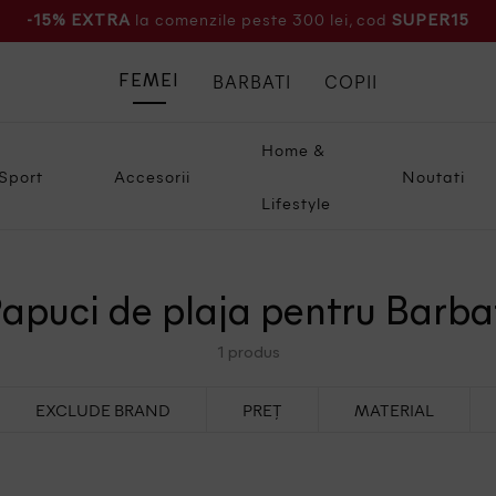
la comenzile peste 300 lei, cod
-15% EXTRA
SUPER15
BARBATI
COPII
FEMEI
Home &
Sport
Accesorii
Noutati
Lifestyle
apuci de plaja pentru Barba
1 produs
EXCLUDE BRAND
PREȚ
MATERIAL
Intre 50 - 100 Lei