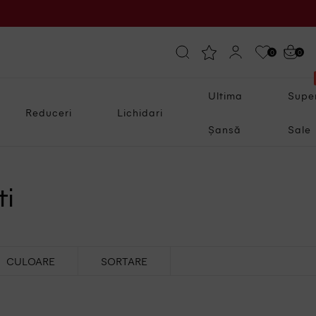
0
0
Ultima
Supe
Reduceri
Lichidari
Șansă
Sale
ti
CULOARE
SORTARE
Cele mai noi produse
Negru