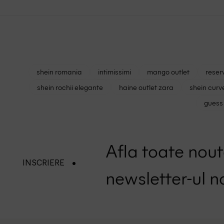
shein romania
intimissimi
mango outlet
reser
shein rochii elegante
haine outlet zara
shein curv
guess 
Afla toate nouta
INSCRIERE
newsletter-ul n