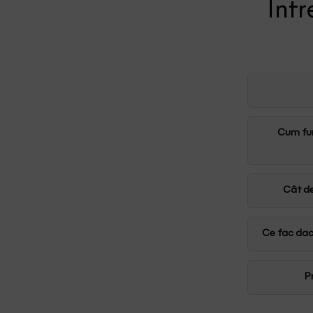
Într
Cum fun
Cât de
Ce fac dac
P