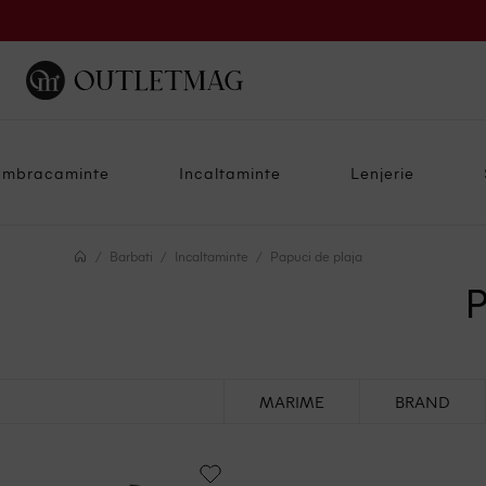
Imbracaminte
Incaltaminte
Lenjerie
Barbati
Incaltaminte
Papuci de plaja
P
MARIME
BRAND