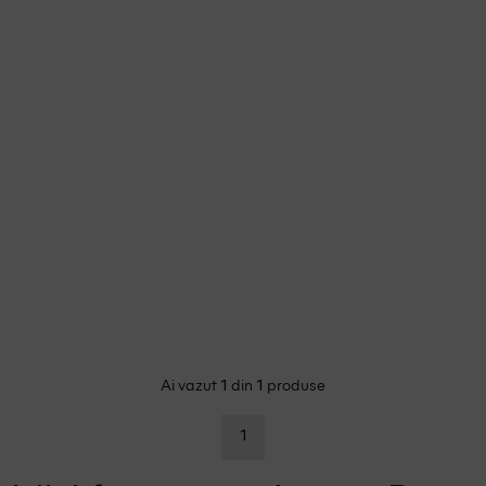
Toate produsele Shein
Material Textil
OSPREY
Ai vazut
din
produse
1
1
1