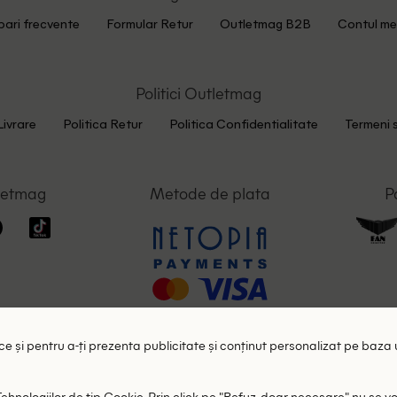
bari frecvente
Formular Retur
Outletmag B2B
Contul me
Politici Outletmag
Livrare
Politica Retur
Politica Confidentialitate
Termeni s
letmag
Metode de plata
P
tice și pentru a-ți prezenta publicitate și conținut personalizat pe baza 
nologiilor de tip Cookie. Prin click pe "Refuz, doar necesare" nu se vor