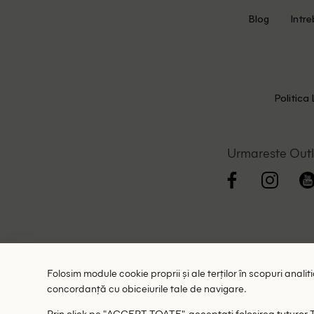
Blog
Intre
Politica 
Urmareste Out
Folosim module cookie proprii și ale terților în scopuri anali
concordanță cu obiceiurile tale de navigare.
Prin click pe "ACCEPT TOATE", acceptati folosirea tuturor Teh