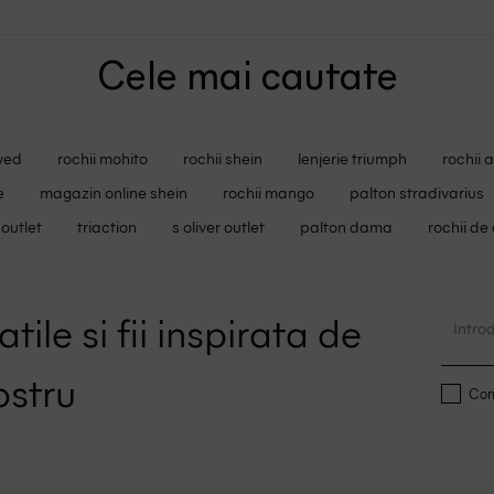
Cele mai cautate
ved
rochii mohito
rochii shein
lenjerie triumph
rochii 
e
magazin online shein
rochii mango
palton stradivarius
outlet
triaction
s oliver outlet
palton dama
rochii de
tile si fii inspirata de
ostru
Conf