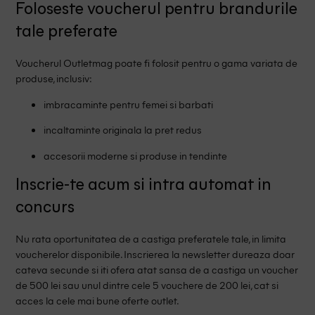
Foloseste voucherul pentru brandurile
tale preferate
Voucherul Outletmag poate fi folosit pentru o gama variata de
produse, inclusiv:
imbracaminte pentru femei si barbati
incaltaminte originala la pret redus
accesorii moderne si produse in tendinte
Inscrie-te acum si intra automat in
concurs
Nu rata oportunitatea de a castiga preferatele tale, in limita
voucherelor disponibile. Inscrierea la newsletter dureaza doar
cateva secunde si iti ofera atat sansa de a castiga un voucher
de 500 lei sau unul dintre cele 5 vouchere de 200 lei, cat si
acces la cele mai bune oferte outlet.