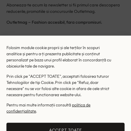
Aboneaza-te acum la newsletter si fii primul care descopera
reducerile, promotiile si concursurile Outletmag.
Outletmag – Fashion accesibil, fara compromisuri.
Impartaseste articolul:
Folosim module cookie proprii și ale terților în scopuri
BLOG
ABOUT US
CONCURSURI
analitice și pentru a-ți prezenta publicitate și conținut
personalizat pe baza unui profil elaborat în concordanță cu
GHID
NOUTATI
REDUCERI
obiceiurile tale de navigare.
Prin click pe "ACCEPT TOATE", acceptati folosirea tuturor
ROCHII ELEGANTE
SALE
SFATURI DE MODA
Tehnologiilor de tip Cookie. Prin click pe "Refuz, doar
necesare" nu se vor folosi alte cookie in afara de cele strict
TENDINTE
TIPS
necesare pentru functionarea website-ului.
Pentru mai multe informații consultă
politica de
confidențialitate
.
Cele mai cautate
ACCEPT TOATE