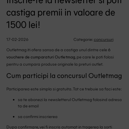
Inscrie-te la newsletter si poti
castiga premii in valoare de
1500 lei!
17-02-2026
Categorie:
concursuri
Outletmag iti ofera sansa de a castiga unul dintre cele
6
, pe care le poti folosi
vouchere de cumparaturi Outletmag
pentru a cumpara produse originale la preturi outlet.
Cum participi la concursul Outletmag
Participarea este simpla si gratuita. Tot ce trebuie sa faci este:
sa te abonezi la newsletterul Outletmag folosind adresa
ta de email
sa confirmi inscrierea
Dupa confirmare, vei fi inscris automat in tragerea la sorti