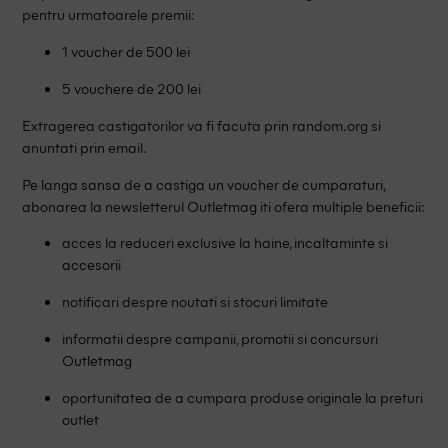
pentru urmatoarele premii:
1 voucher de 500 lei
5 vouchere de 200 lei
Extragerea castigatorilor va fi facuta prin random.org si
anuntati prin email.
Pe langa sansa de a castiga un voucher de cumparaturi,
abonarea la newsletterul Outletmag iti ofera multiple beneficii:
acces la reduceri exclusive la haine, incaltaminte si
accesorii
notificari despre noutati si stocuri limitate
informatii despre campanii, promotii si concursuri
Outletmag
oportunitatea de a cumpara produse originale la preturi
outlet