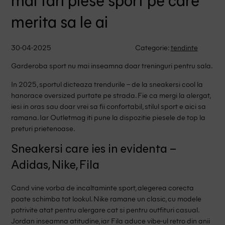
mai tari piese sport pe care
merita sa le ai
30-04-2025
Categorie:
tendinte
Garderoba sport nu mai inseamna doar treninguri pentru sala.
In 2025, sportul dicteaza trendurile – de la sneakersi cool la
hanorace oversized purtate pe strada. Fie ca mergi la alergat,
iesi in oras sau doar vrei sa fii confortabil, stilul sport e aici sa
ramana. Iar Outletmag iti pune la dispozitie piesele de top la
preturi prietenoase.
Sneakersi care ies in evidenta –
Adidas, Nike, Fila
Cand vine vorba de incaltaminte sport, alegerea corecta
poate schimba tot lookul. Nike ramane un clasic, cu modele
potrivite atat pentru alergare cat si pentru outfituri casual.
Jordan inseamna atitudine, iar Fila aduce vibe-ul retro din anii