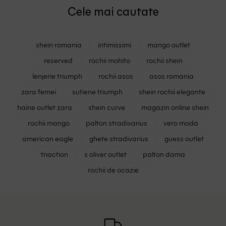
Cele mai cautate
shein romania
intimissimi
mango outlet
reserved
rochii mohito
rochii shein
lenjerie triumph
rochii asos
asos romania
zara femei
sutiene triumph
shein rochii elegante
haine outlet zara
shein curve
magazin online shein
rochii mango
palton stradivarius
vero moda
american eagle
ghete stradivarius
guess outlet
triaction
s oliver outlet
palton dama
rochii de ocazie