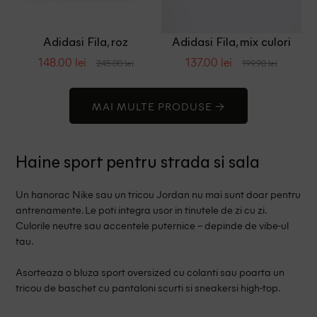
Adidasi Fila, roz
Adidasi Fila, mix culori
148.00 lei
137.00 lei
245.00 lei
199.90 lei
MAI MULTE PRODUSE →
Haine sport pentru strada si sala
Un hanorac Nike sau un tricou Jordan nu mai sunt doar pentru
antrenamente. Le poti integra usor in tinutele de zi cu zi.
Culorile neutre sau accentele puternice – depinde de vibe-ul
tau.
Asorteaza o bluza sport oversized cu colanti sau poarta un
tricou de baschet cu pantaloni scurti si sneakersi high-top.