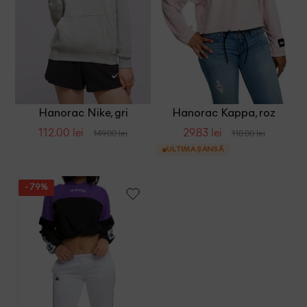
Hanorac Nike, gri
Hanorac Kappa, roz
pudra
112.00 lei
29.83 lei
149.00 lei
118.00 lei
ULTIMA ȘANSĂ
- 79%