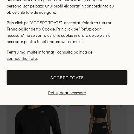
- 25%
personalizat pe baza unui profil elaborat în concordanță cu
obiceiurile tale de navigare.
Prin click pe "ACCEPT TOATE", acceptati folosirea tuturor
Tehnologiilor de tip Cookie. Prin click pe "Refuz, doar
necesare" nu se vor folosi alte cookie in afara de cele strict
necesare pentru functionarea website-ului.
Pentru mai multe informații consultă
politica de
confidențialitate
.
ACCEPT TOATE
Colanti Nike, negru
Top HIIT by ASOS, mov
135.00 lei
72.90 lei
179.00 lei
Refuz, doar necesare
- 25%