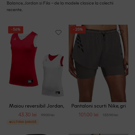
Balance, Jordan si Fila – de la modele clasice la colectii
recente.
- 56%
- 25%
Maiou reversibil Jordan,
Pantaloni scurti Nike, gri
rosu/alb
inchis
43.30 lei
101.00 lei
99.00 lei
133.90 lei
ULTIMA ȘANSĂ