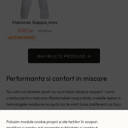
Hanorac Kappa, mov
29.83 lei
145.00 lei
ULTIMA ȘANSĂ
MAI MULTE PRODUSE →
Performanta si confort in miscare
Nu uita ca hainele sport nu sunt doar despre aspect – sunt
create pentru miscare. Materialele respirabile, croielile lejere si
tehnologiile moderne te ajuta sa te simti bine, indiferent ca faci
sport in mod activ sau doar vrei sa fii confortabil.
Folosim module cookie proprii și ale terților în scopuri
analitice și pentru a-ți prezenta publicitate și conținut