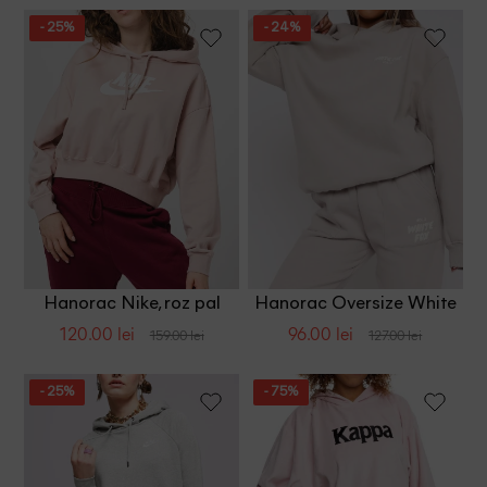
- 25%
- 24%
Hanorac Nike, roz pal
Hanorac Oversize White
Fox, bej
120.00 lei
96.00 lei
159.00 lei
127.00 lei
- 25%
- 75%