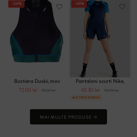
- 24%
- 63%
Bustiera Duskii, mov
Pantaloni scurti Nike,
bleumarin
72.00 lei
43.30 lei
95.00 lei
116.90 lei
ULTIMA ȘANSĂ
MAI MULTE PRODUSE →