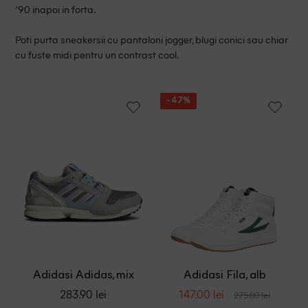
‘90 inapoi in forta.
Poti purta sneakersii cu pantaloni jogger, blugi conici sau chiar
cu fuste midi pentru un contrast cool.
- 47%
Adidasi Adidas, mix
Adidasi Fila, alb
culori
283.90 lei
147.00 lei
275.00 lei