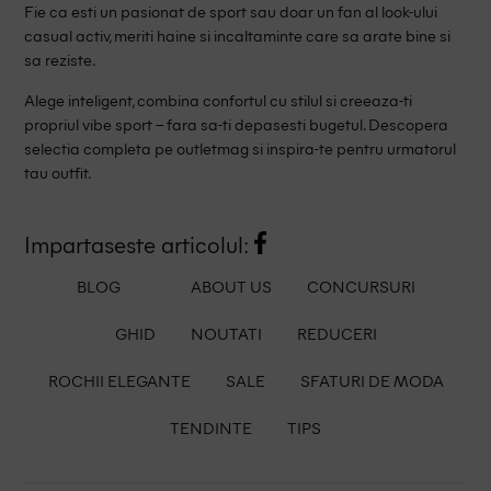
Fie ca esti un pasionat de sport sau doar un fan al look-ului
casual activ, meriti haine si incaltaminte care sa arate bine si
sa reziste.
Alege inteligent, combina confortul cu stilul si creeaza-ti
propriul vibe sport – fara sa-ti depasesti bugetul. Descopera
selectia completa pe outletmag si inspira-te pentru urmatorul
tau outfit.
Impartaseste articolul:
BLOG
ABOUT US
CONCURSURI
GHID
NOUTATI
REDUCERI
ROCHII ELEGANTE
SALE
SFATURI DE MODA
TENDINTE
TIPS