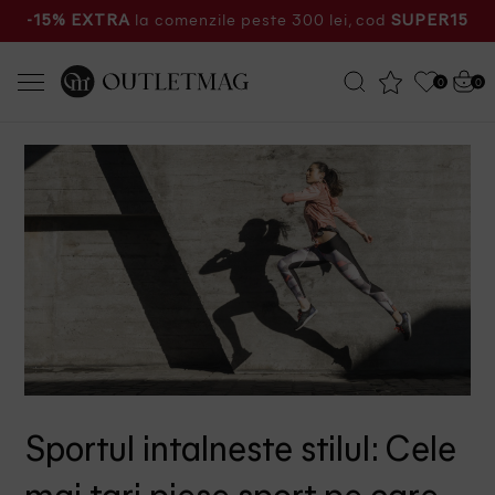
la comenzile peste 300 lei, cod
-15% EXTRA
SUPER15
0
0
Sportul intalneste stilul: Cele