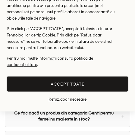
RRP: 19.00 lei
RRP: 39.00 lei
analitice și pentru a-ți prezenta publicitate și conținut
personalizat pe baza unui profil elaborat în concordanță cu
ONE SIZE
10 ANI
12 ANI
13 ANI
obiceiurile tale de navigare.
+1
Prin click pe "ACCEPT TOATE", acceptati folosirea tuturor
Ai vazut
din
produse
12
12
Tehnologiilor de tip Cookie. Prin click pe "Refuz, doar
necesare" nu se vor folosi alte cookie in afara de cele strict
1
necesare pentru functionarea website-ului.
Pentru mai multe informații consultă
politica de
Întrebări frecvente despre Genti pentru
confidențialitate
.
femei
ACCEPT TOATE
Ce metode de plată sunt acceptate pentru Genti
pentru femei?
Refuz, doar necesare
Ce fac dacă un produs din categoria Genti pentru
femei nu mai este în stoc?