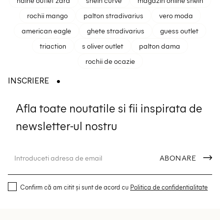
rochii mango
palton stradivarius
vero moda
american eagle
ghete stradivarius
guess outlet
triaction
s oliver outlet
palton dama
rochii de ocazie
INSCRIERE
Afla toate noutatile si fii inspirata de
newsletter-ul nostru
ABONARE
Confirm că am citit și sunt de acord cu
Politica de confidentialitate