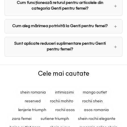
Cum funcționează returul pentru articolele din
categoria Genti pentru femei?
Cum aleg mărimea potrivită la Genti pentru femei?
Sunt aplicate reduceri suplimentare pentru Genti
pentru femei?
Cele mai cautate
shein romania
intimissimi
mango outlet
reserved
rochii mohito
rochii shein
lenjerie triumph
rochii asos
asos romania
zara femei
sutiene triumph
shein rochii elegante
haine outlet zara
shein curve
magazin online shein