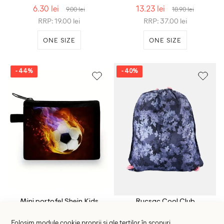
6.30 lei
13.23 lei
9.00 lei
18.90 lei
RRP: 19.00 lei
RRP: 37.00 lei
ONE SIZE
ONE SIZE
- 44%
- 40%
Mini portofel Shein Kids
Rucsac Cool Club
5.04 lei
14.89 lei
9.00 lei
25.00 lei
Folosim module cookie proprii și ale terților în scopuri