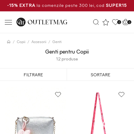
la comenzile peste 300 lei, cod
-15% EXTRA
SUPER15
0
0
Copii
Accesorii
Genti
Genti pentru Copii
12 produse
FILTRARE
SORTARE
Cele mai noi produse
Cel mai mic pret
Cel mai mare pret
Cea mai mare reducere