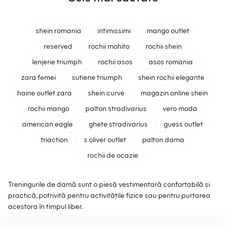
shein romania
intimissimi
mango outlet
reserved
rochii mohito
rochii shein
lenjerie triumph
rochii asos
asos romania
zara femei
sutiene triumph
shein rochii elegante
haine outlet zara
shein curve
magazin online shein
rochii mango
palton stradivarius
vero moda
american eagle
ghete stradivarius
guess outlet
triaction
s oliver outlet
palton dama
rochii de ocazie
Treningurile de damă sunt o piesă vestimentară confortabilă și
practică, potrivită pentru activitățile fizice sau pentru purtarea
acestora în timpul liber.
Pe site-ul outletmag.ro poți găsi o varietate mare de treninguri