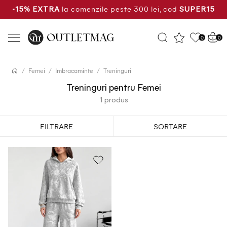
la comenzile peste 300 lei, cod
-15% EXTRA
SUPER15
0
0
Femei
Imbracaminte
Treninguri
Treninguri pentru Femei
1 produs
FILTRARE
SORTARE
Cele mai noi produse
Cel mai mic pret
Cel mai mare pret
Cea mai mare reducere