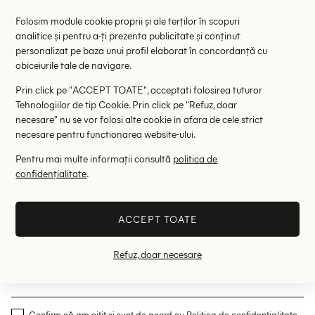
fabricate din materiale ușoare și respirabile, precum bumbacul
Folosim module cookie proprii și ale terților în scopuri
sau poliesterul, pentru a permite pielii să respire și a menține
analitice și pentru a-ți prezenta publicitate și conținut
confortul în timpul activităților. Pe lângă toate modele disponibile,
personalizat pe baza unui profil elaborat în concordanță cu
te invităm să descoperi și multitudinea de culori și imprimeuri, de
obiceiurile tale de navigare.
la simplu negru sau alb până la modele mai elaborate.
Prin click pe "ACCEPT TOATE", acceptati folosirea tuturor
Treningurile sunt un element esențial al garderobei pentru
Tehnologiilor de tip Cookie. Prin click pe "Refuz, doar
femeile active sau cele care apreciază confortul și libertatea de
necesare" nu se vor folosi alte cookie in afara de cele strict
mișcare, iar ținuta poate fi completată lejer de o pereche de
necesare pentru functionarea website-ului.
adidași sau de cele mai multe ori de tricouri în trend.
Pentru mai multe informații consultă
politica de
INSCRIERE
confidențialitate
.
Afla toate noutatile si fii inspirata de
ACCEPT TOATE
newsletter-ul nostru
Refuz, doar necesare
ABONARE
Confirm că am citit și sunt de acord cu
Politica de confidentialitate