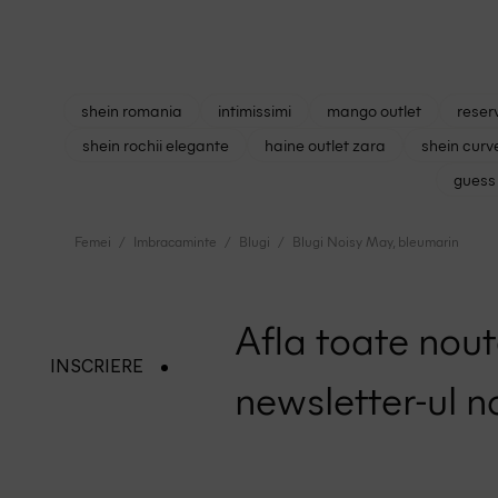
shein romania
intimissimi
mango outlet
reser
shein rochii elegante
haine outlet zara
shein curv
guess 
Femei
Imbracaminte
Blugi
Blugi Noisy May, bleumarin
Afla toate nouta
INSCRIERE
newsletter-ul n