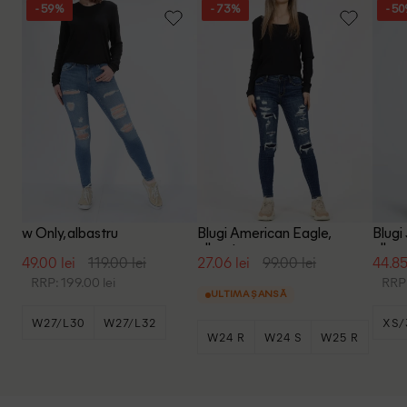
- 59%
- 73%
- 5
w Only, albastru
Blugi American Eagle,
Blugi
albastru
albas
49.00 lei
119.00 lei
27.06 lei
99.00 lei
44.85
RRP: 199.00 lei
RRP:
ULTIMA ȘANSĂ
W27/L30
W27/L32
XS/
W24 R
W24 S
W25 R
+4
+5
W28/L30