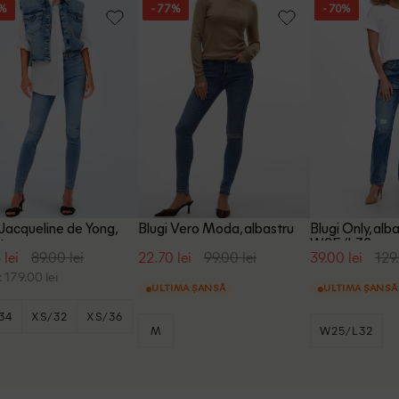
0%
- 77%
- 70%
 Jacqueline de Yong,
Blugi Vero Moda, albastru
Blugi Only, alba
tru
W25/L32
 lei
89.00 lei
22.70 lei
99.00 lei
39.00 lei
129.
 179.00 lei
ULTIMA ȘANSĂ
ULTIMA ȘANSĂ
34
XS/32
XS/36
M
W25/L32