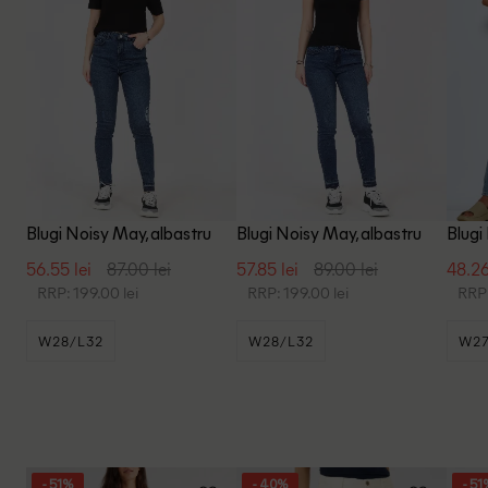
Blugi Noisy May, albastru
Blugi Noisy May, albastru
Blugi
56.55 lei
87.00 lei
57.85 lei
89.00 lei
48.26
RRP: 199.00 lei
RRP: 199.00 lei
RRP:
W28/L32
W28/L32
W27
- 51%
- 40%
- 51