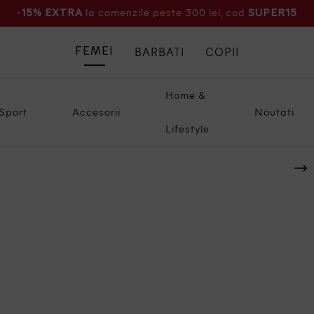
la comenzile peste 300 lei, cod
-15% EXTRA
SUPER15
BARBATI
COPII
FEMEI
Home &
Sport
Accesorii
Noutati
Lifestyle