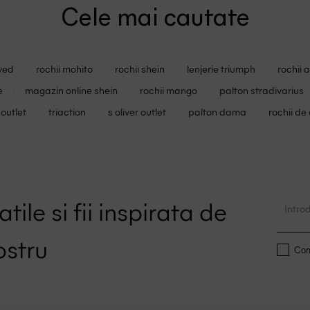
Cele mai cautate
ved
rochii mohito
rochii shein
lenjerie triumph
rochii 
e
magazin online shein
rochii mango
palton stradivarius
outlet
triaction
s oliver outlet
palton dama
rochii de
tile si fii inspirata de
ostru
Conf