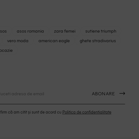
asos
asos romania
zara femei
sutiene triumph
vero moda
american eagle
ghete stradivarius
 ocazie
ABONARE
irm că am citit și sunt de acord cu
Politica de confidentialitate