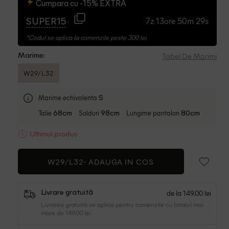
Cumpara cu -15% EXTRA
7z 13ore 50m 28s
SUPER15
*Codul se aplica la comenzile peste 300 lei
Tabel De Marimi
Marime:
W29/L32
Marime echivalenta
S
Talie
Solduri
Lungime pantalon
68cm
98cm
80cm
Ultimul produs
W29/L32-
ADAUGA IN COS
de la 149.00 lei
Livrare gratuită
Livrarea gratuită se aplica pentru comenzile cu totalul mai
mare de 149.00 lei