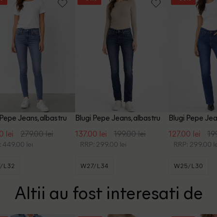
 Pepe Jeans, albastru
Blugi Pepe Jeans, albastru
Blugi Pepe Jea
0 lei
279.00 lei
137.00 lei
199.00 lei
127.00 lei
19
 449.00 lei
RRP: 299.00 lei
RRP: 299.00 le
/L32
W27/L34
W25/L30
Altii au fost interesati de