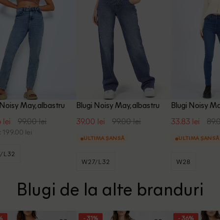
 Noisy May, albastru
Blugi Noisy May, albastru
Blugi Noisy Ma
 lei
99.00 lei
39.00 lei
99.00 lei
33.83 lei
89.0
 199.00 lei
ULTIMA ȘANSĂ
ULTIMA ȘANSĂ
/L32
W27/L32
W28
Blugi de la alte branduri
%
- 31%
- 36%