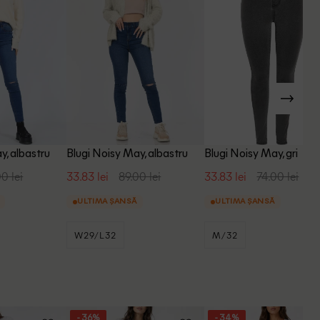
y, albastru
Blugi Noisy May, albastru
Blugi Noisy May, gri
0 lei
33.83 lei
89.00 lei
33.83 lei
74.00 lei
ULTIMA ȘANSĂ
ULTIMA ȘANSĂ
W29/L32
M/32
- 36%
- 34%