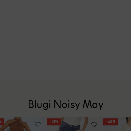
Blugi Noisy May
%
- 61%
- 62%