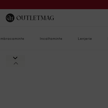
Imbracaminte
Incaltaminte
Lenjerie