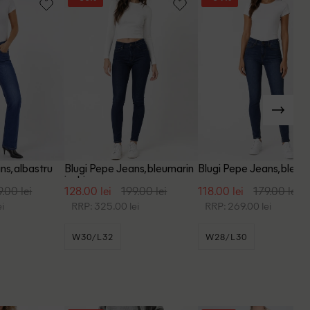
ns, albastru
Blugi Pepe Jeans, bleumarin
Blugi Pepe Jeans, bleum
inchis
9.00 lei
128.00 lei
199.00 lei
118.00 lei
179.00 lei
i
RRP: 325.00 lei
RRP: 269.00 lei
W30/L32
W28/L30