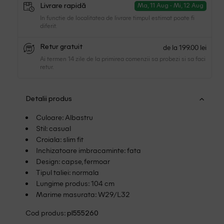
Livrare rapidă
Ma, 11 Aug - Mi, 12 Aug
In functie de localitatea de livrare timpul estimat poate fi
diferit.
de la 199.00 lei
Retur gratuit
Ai termen 14 zile de la primirea comenzii sa probezi si sa faci
retur.
Detalii produs
Culoare: Albastru
Stil: casual
Croiala: slim fit
Inchizatoare imbracaminte: fata
Design: capse, fermoar
Tipul taliei: normala
Lungime produs: 104 cm
Marime masurata: W29/L32
Cod produs:
pl555260