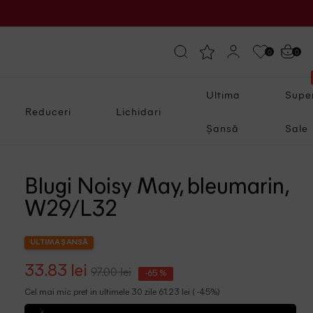
0
0
Ultima
Supe
Reduceri
Lichidari
Șansă
Sale
Blugi Noisy May, bleumarin,
W29/L32
ULTIMA ȘANSĂ
33.83 lei
97.00 lei
-65 %
Cel mai mic pret in ultimele 30 zile 61.23 lei ( -45%)