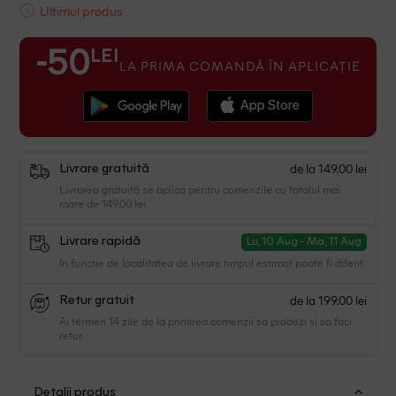
Ultimul produs
LEI
-50
LA PRIMA COMANDĂ ÎN APLICAȚIE
de la 149.00 lei
Livrare gratuită
Livrarea gratuită se aplica pentru comenzile cu totalul mai
mare de 149.00 lei
Livrare rapidă
Lu, 10 Aug - Ma, 11 Aug
In functie de localitatea de livrare timpul estimat poate fi diferit.
de la 199.00 lei
Retur gratuit
Ai termen 14 zile de la primirea comenzii sa probezi si sa faci
retur.
Detalii produs