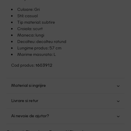
Culoare: Gri
Stil: casual
Tip material: subtire
Croiala: scurt
Maneca: lungi
Decolteu: decolteu rotund
Lungime produs: 57 cm
Marime masurata: L
Cod produs:
t603912
Material si ingrijire
Bumbac: 90%; Viscoza: 5%; Elastan: 5%
Livrare si retur
Spalare usoara la 30
Transport Gratuit pentru orice comanda cu o valoare mai
Nu folositi inalbitor
Ai nevoie de ajutor?
mare de 149.00 lei.
Nu uscati in uscator
Se pot calca
Suntem aici pentru a te ajuta:
Politica livrare