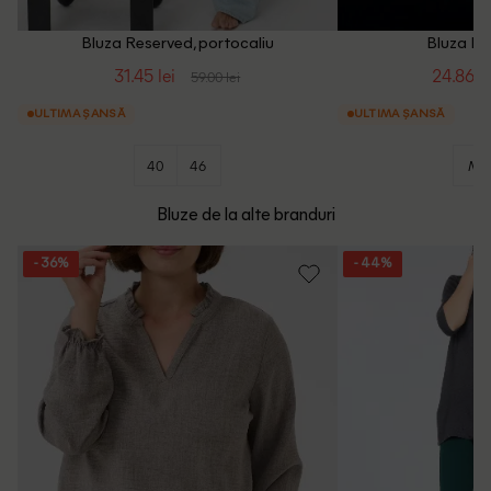
Bluza Reserved, portocaliu
Bluza Re
31.45 lei
24.86 le
59.00 lei
ULTIMA ȘANSĂ
ULTIMA ȘANSĂ
40
46
M
Bluze de la alte branduri
- 36%
- 44%