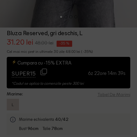
Bluza Reserved, gri deschis, L
31.20 lei
48.00 lei
-35 %
Cel mai mic pret in ultimele 30 zile 48.00 lei ( -35%)
Cumpara cu -15% EXTRA
6z 22ore 14m 38s
SUPER15
*Codul se aplica la comenzile peste 300 lei
Tabel De Marimi
Marime:
L
Marime echivalenta
40/42
Bust
Talie
96cm
78cm