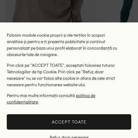
Folosim module cookie proprii și ale terților în scopuri
analitice și pentru a-ți prezenta publicitate și conținut
personalizat pe baza unui profil elaborat în concordanță cu
Bluza Bon a Parte, galben
Bluza 
obiceiurile tale de navigare.
87.00 lei
44.00 le
135.00 lei
Prin click pe "ACCEPT TOATE", acceptati folosirea tuturor
RRP: 199.00 lei
RRP: 1
Tehnologiilor de tip Cookie. Prin click pe "Refuz, doar
necesare" nu se vor folosi alte cookie in afara de cele strict
L
S
necesare pentru functionarea website-ului.
Pentru mai multe informații consultă
politica de
Altii au fost interesati de
confidențialitate
.
- 41%
- 46%
ACCEPT TOATE
Refuz, doar necesare