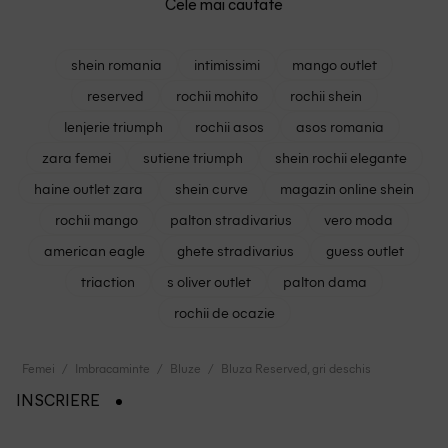
Cele mai cautate
shein romania
intimissimi
mango outlet
reserved
rochii mohito
rochii shein
lenjerie triumph
rochii asos
asos romania
zara femei
sutiene triumph
shein rochii elegante
haine outlet zara
shein curve
magazin online shein
rochii mango
palton stradivarius
vero moda
american eagle
ghete stradivarius
guess outlet
triaction
s oliver outlet
palton dama
rochii de ocazie
Femei
Imbracaminte
Bluze
Bluza Reserved, gri deschis
INSCRIERE