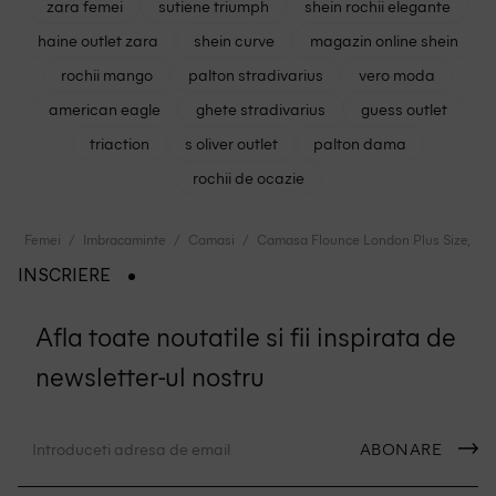
zara femei
sutiene triumph
shein rochii elegante
haine outlet zara
shein curve
magazin online shein
rochii mango
palton stradivarius
vero moda
american eagle
ghete stradivarius
guess outlet
triaction
s oliver outlet
palton dama
rochii de ocazie
Femei
Imbracaminte
Camasi
Camasa Flounce London Plus Size, cr
INSCRIERE
Afla toate noutatile si fii inspirata de
newsletter-ul nostru
ABONARE