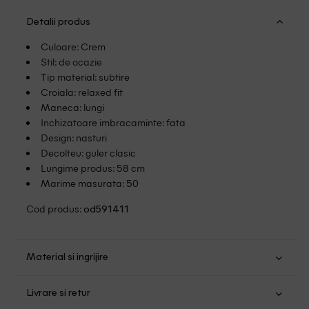
Detalii produs
Culoare: Crem
Stil: de ocazie
Tip material: subtire
Croiala: relaxed fit
Maneca: lungi
Inchizatoare imbracaminte: fata
Design: nasturi
Decolteu: guler clasic
Lungime produs: 58 cm
Marime masurata: 50
Cod produs:
od591411
Material si ingrijire
Poliester: 96%; Elastan: 4%
Livrare si retur
Spalare usoara la 30