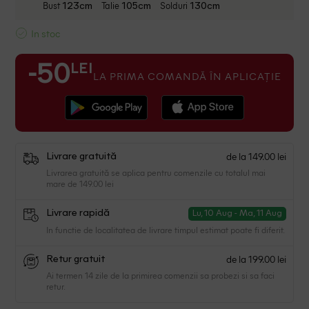
Bust
Talie
Solduri
123cm
105cm
130cm
In stoc
LEI
-50
LA PRIMA COMANDĂ ÎN APLICAȚIE
de la 149.00 lei
Livrare gratuită
Livrarea gratuită se aplica pentru comenzile cu totalul mai
mare de 149.00 lei
Livrare rapidă
Lu, 10 Aug - Ma, 11 Aug
In functie de localitatea de livrare timpul estimat poate fi diferit.
de la 199.00 lei
Retur gratuit
Ai termen 14 zile de la primirea comenzii sa probezi si sa faci
retur.