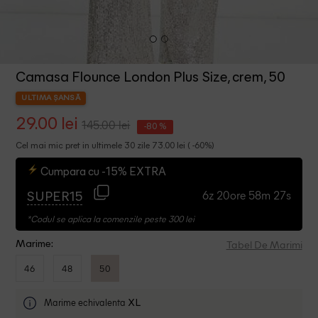
Camasa Flounce London Plus Size, crem, 50
ULTIMA ȘANSĂ
29.00 lei
145.00 lei
-80 %
Cel mai mic pret in ultimele 30 zile 73.00 lei ( -60%)
Cumpara cu -15% EXTRA
6z 20ore 58m 27s
SUPER15
*Codul se aplica la comenzile peste 300 lei
Tabel De Marimi
Marime:
46
48
50
Marime echivalenta
XL