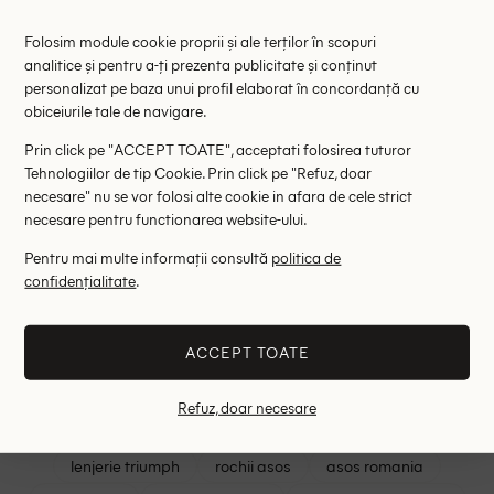
Folosim module cookie proprii și ale terților în scopuri
analitice și pentru a-ți prezenta publicitate și conținut
personalizat pe baza unui profil elaborat în concordanță cu
obiceiurile tale de navigare.
Prin click pe "ACCEPT TOATE", acceptati folosirea tuturor
Camasa Ontre, crem
Camasa G
Tehnologiilor de tip Cookie. Prin click pe "Refuz, doar
66.90 lei
174.00 le
necesare" nu se vor folosi alte cookie in afara de cele strict
RRP: 133.00 lei
RRP: 6
necesare pentru functionarea website-ului.
Pentru mai multe informații consultă
politica de
L
confidențialitate
.
Cele mai cautate
ACCEPT TOATE
shein romania
intimissimi
mango outlet
Refuz, doar necesare
reserved
rochii mohito
rochii shein
lenjerie triumph
rochii asos
asos romania