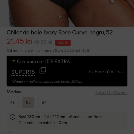
Chilot de baie Ivory Rose Curve, negru, 52
21.45 lei
45.00 lei
-52 %
Cel mai mic pret in ultimele 30 zile 33.00 lei ( -35%)
Cumpara cu -15% EXTRA
5z 8ore 52m 13s
SUPER15
*Codul se aplica la comenzile peste 300 lei
Tabel De Marimi
Marime:
48
52
54
Bust
Talie
Marime cupa
130cm
112cm
0cm
Circumferinta sub bust
0cm