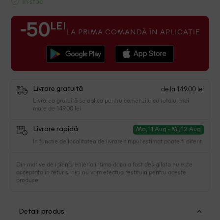
In stoc
LEI
-50
LA PRIMA COMANDĂ ÎN APLICAȚIE
de la 149.00 lei
Livrare gratuită
Livrarea gratuită se aplica pentru comenzile cu totalul mai
mare de 149.00 lei
Livrare rapidă
Ma, 11 Aug - Mi, 12 Aug
In functie de localitatea de livrare timpul estimat poate fi diferit.
Din motive de igiena lenjeria intima daca a fost desigilata nu este
acceptata in retur si nici nu vom efectua restituiri pentru aceste
produse.
Detalii produs