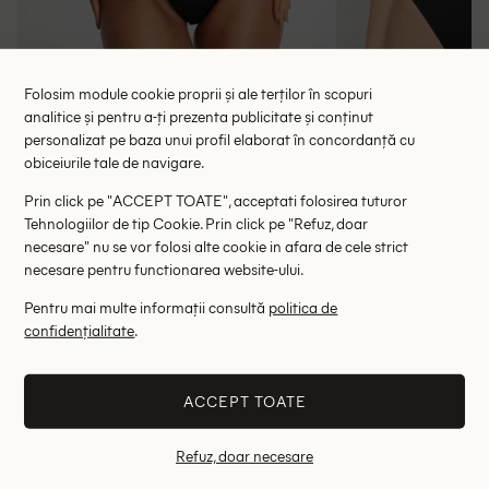
Folosim module cookie proprii și ale terților în scopuri
analitice și pentru a-ți prezenta publicitate și conținut
Chilot de baie ASOS, negru
Costum de bai
personalizat pe baza unui profil elaborat în concordanță cu
38.35 lei
30.00 l
59.00 lei
obiceiurile tale de navigare.
RRP: 115.00 lei
RRP: 9
Prin click pe "ACCEPT TOATE", acceptati folosirea tuturor
Tehnologiilor de tip Cookie. Prin click pe "Refuz, doar
32
42
S
necesare" nu se vor folosi alte cookie in afara de cele strict
necesare pentru functionarea website-ului.
Altii au fost interesati de
Pentru mai multe informații consultă
politica de
- 83%
- 35%
confidențialitate
.
ACCEPT TOATE
Refuz, doar necesare