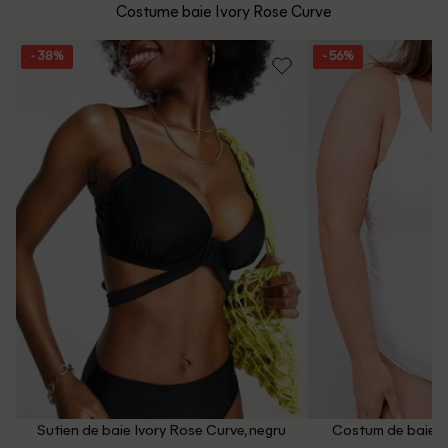
Politica de Retur
Costume baie Ivory Rose Curve
Email: [
contact@outletmag.ro
]
Intrebari frecvente
- 38%
- 56%
Sutien de baie Ivory Rose Curve, negru
Costum de baie Iv