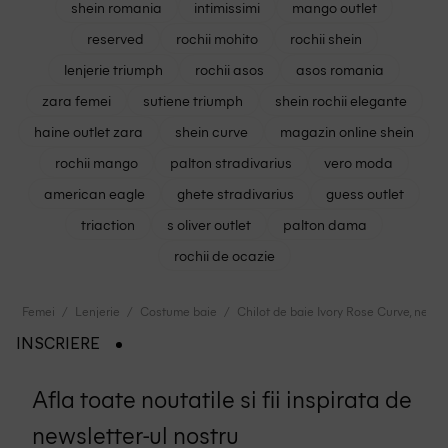
shein romania
intimissimi
mango outlet
reserved
rochii mohito
rochii shein
lenjerie triumph
rochii asos
asos romania
zara femei
sutiene triumph
shein rochii elegante
haine outlet zara
shein curve
magazin online shein
rochii mango
palton stradivarius
vero moda
american eagle
ghete stradivarius
guess outlet
triaction
s oliver outlet
palton dama
rochii de ocazie
Femei
Lenjerie
Costume baie
Chilot de baie Ivory Rose Curve, negru
INSCRIERE
Afla toate noutatile si fii inspirata de
newsletter-ul nostru