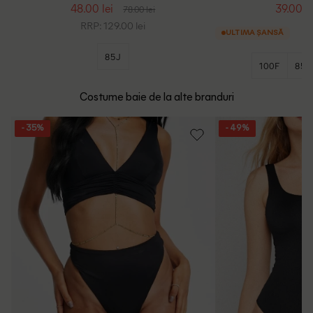
48.00 lei
39.00 le
78.00 lei
RRP: 129.00 lei
ULTIMA ȘANSĂ
85J
100F
85B
Costume baie de la alte branduri
- 35%
- 49%