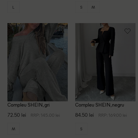
L
S
M
Compleu SHEIN, gri
Compleu SHEIN, negru
72.50 lei
84.50 lei
RRP: 145.00 lei
RRP: 169.00 lei
M
S