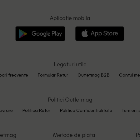
Aplicatie mobila
Legaturi utile
bari frecvente
Formular Retur
Outletmag B2B
Contul me
Politici Outletmag
Livrare
Politica Retur
Politica Confidentialitate
Termeni s
letmag
Metode de plata
P