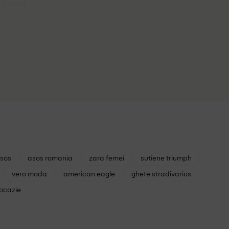
asos
asos romania
zara femei
sutiene triumph
vero moda
american eagle
ghete stradivarius
 ocazie