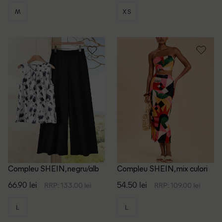
M
XS
Compleu SHEIN, negru/alb
Compleu SHEIN, mix culori
66.90 lei
54.50 lei
RRP: 133.00 lei
RRP: 109.00 lei
L
L