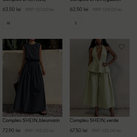
63.50 lei
62.50 lei
RRP: 127.00 lei
RRP: 125.00 lei
M
S
Compleu SHEIN, bleumarin
Compleu SHEIN, verde
72.90 lei
67.50 lei
RRP: 145.00 lei
RRP: 135.00 lei