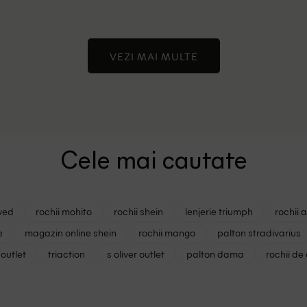
VEZI MAI MULTE
Cele mai cautate
ved
rochii mohito
rochii shein
lenjerie triumph
rochii 
e
magazin online shein
rochii mango
palton stradivarius
outlet
triaction
s oliver outlet
palton dama
rochii de