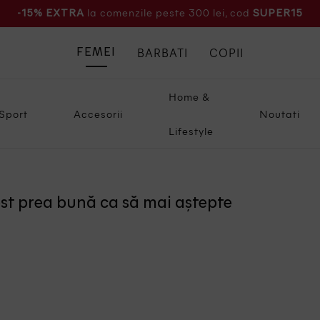
la comenzile peste 300 lei, cod
-15% EXTRA
SUPER15
BARBATI
COPII
FEMEI
Home &
Sport
Accesorii
Noutati
Lifestyle
ost prea bună ca să mai aștepte