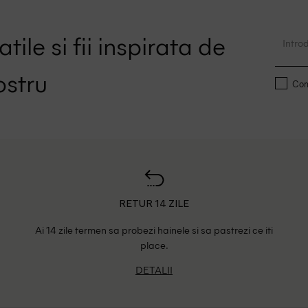
tile si fii inspirata de
ostru
Conf
RETUR 14 ZILE
Ai 14 zile termen sa probezi hainele si sa pastrezi ce iti
place.
DETALII