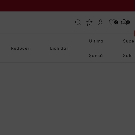
0
0
Ultima
Supe
Reduceri
Lichidari
Șansă
Sale