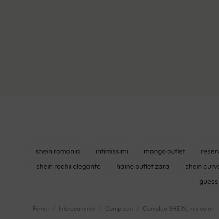
shein romania
intimissimi
mango outlet
reser
shein rochii elegante
haine outlet zara
shein curv
guess 
Femei
Imbracaminte
Compleuri
Compleu SHEIN, mix culori