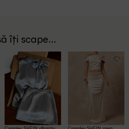
ă îți scape...
Compleu SHEIN, albastru
Compleu SHEIN, crem