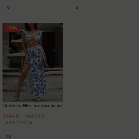
M
S
- 35%
Compleu Miss ord, mix culori
35.43 lei
54.50 lei
RRP: 109.00 lei
XL