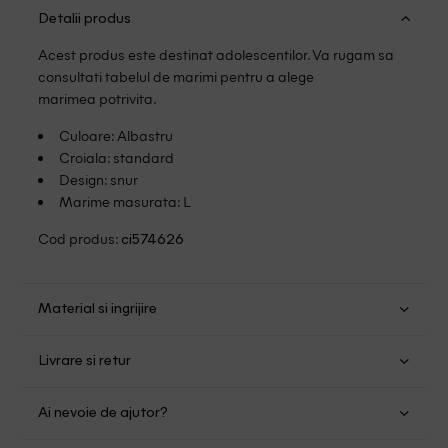
Detalii produs
Acest produs este destinat adolescentilor. Va rugam sa
consultati tabelul de marimi pentru a alege
marimea potrivita.
Culoare: Albastru
Croiala: standard
Design: snur
Marime masurata: L
Cod produs:
ci574626
Material si ingrijire
Poliamida: 92%; Elastan: 8%
Livrare si retur
Spalare usoara la 30
Transport Gratuit pentru orice comanda cu o valoare mai
Nu folositi inalbitor
Ai nevoie de ajutor?
mare de 149.00 lei.
Nu uscati in uscator
Se pot calca