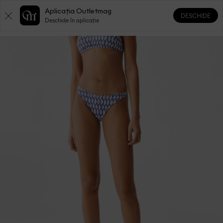
Aplicația Outletmag
DESCHIDE
0
0
Deschide în aplicație