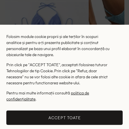
Folosim module cookie proprii și ale terților în scopuri
analitice și pentru a-ți prezenta publicitate și conținut
personalizat pe baza unui profil elaborat în concordanță cu
obiceiurile tale de navigare.
Sutien de baie Zara, albastru
Chilot de baie
Prin click pe "ACCEPT TOATE", acceptati folosirea tuturor
45.00 lei
49.
Tehnologiilor de tip Cookie. Prin click pe "Refuz, doar
RRP: 89.00 lei
RRP: 8
necesare" nu se vor folosi alte cookie in afara de cele strict
necesare pentru functionarea website-ului.
S
Pentru mai multe informații consultă
politica de
confidențialitate
.
Altii au fost interesati de
- 48%
- 51%
ACCEPT TOATE