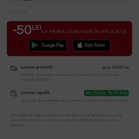
In stoc
LEI
-50
LA PRIMA COMANDĂ ÎN APLICAȚIE
de la 149.00 lei
Livrare gratuită
Livrarea gratuită se aplica pentru comenzile cu totalul mai
mare de 149.00 lei
Livrare rapidă
Ma, 11 Aug - Mi, 12 Aug
In functie de localitatea de livrare timpul estimat poate fi diferit.
Din motive de igiena lenjeria intima daca a fost desigilata nu este
acceptata in retur si nici nu vom efectua restituiri pentru aceste
produse.