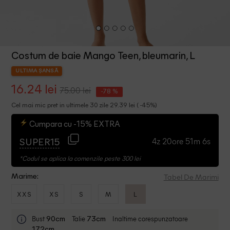
Costum de baie Mango Teen, bleumarin, L
ULTIMA ȘANSĂ
16.24 lei
75.00 lei
-78 %
Cel mai mic pret in ultimele 30 zile 29.39 lei ( -45%)
Cumpara cu -15% EXTRA
4z 20ore 51m 5s
SUPER15
*Codul se aplica la comenzile peste 300 lei
Tabel De Marimi
Marime:
XXS
XS
S
M
L
Bust
Talie
Inaltime corespunzatoare
90cm
73cm
172cm