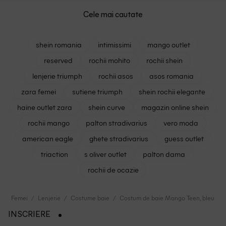
Cele mai cautate
shein romania
intimissimi
mango outlet
reserved
rochii mohito
rochii shein
lenjerie triumph
rochii asos
asos romania
zara femei
sutiene triumph
shein rochii elegante
haine outlet zara
shein curve
magazin online shein
rochii mango
palton stradivarius
vero moda
american eagle
ghete stradivarius
guess outlet
triaction
s oliver outlet
palton dama
rochii de ocazie
Femei
Lenjerie
Costume baie
Costum de baie Mango Teen, bleumar
INSCRIERE