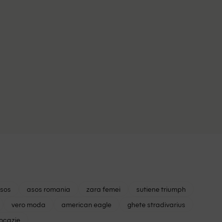
asos
asos romania
zara femei
sutiene triumph
vero moda
american eagle
ghete stradivarius
 ocazie