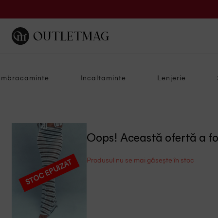
Imbracaminte
Incaltaminte
Lenjerie
Oops! Această ofertă a f
Produsul nu se mai găsește în stoc
STOC EPUIZAT