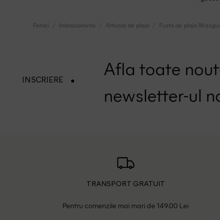
Femei
Imbracaminte
Articole de plaja
Fusta de plaja Missgu
Afla toate nouta
INSCRIERE
newsletter-ul n
TRANSPORT GRATUIT
Pentru comenzile mai mari de 149.00 Lei