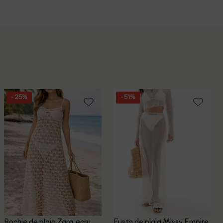
- 25%
- 51%
Rochie de plaja Zara, ecru
Fusta de plaja Missy Empire,