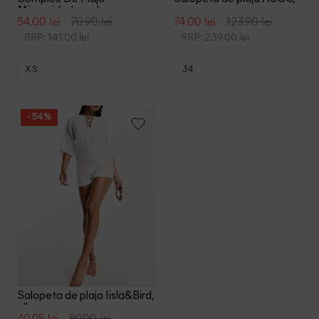
Missguided, verde
ecru
54.00 lei
70.90 lei
74.00 lei
123.90 lei
RRP: 141.00 lei
RRP: 239.00 lei
XS
34
- 54%
Salopeta de plaja Iisla&Bird,
alb
40.95 lei
89.00 lei