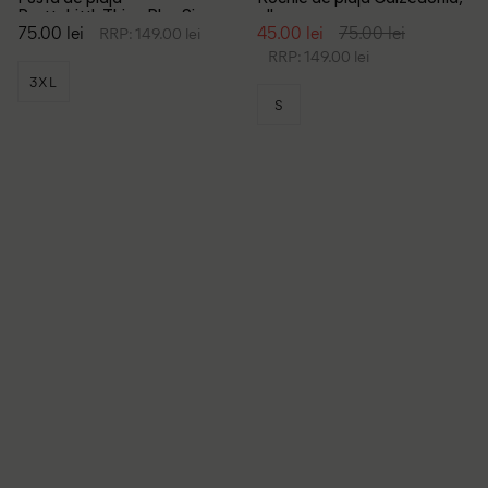
PrettyLittleThing Plus Size,
alb
75.00 lei
45.00 lei
75.00 lei
RRP: 149.00 lei
alb
RRP: 149.00 lei
3XL
S