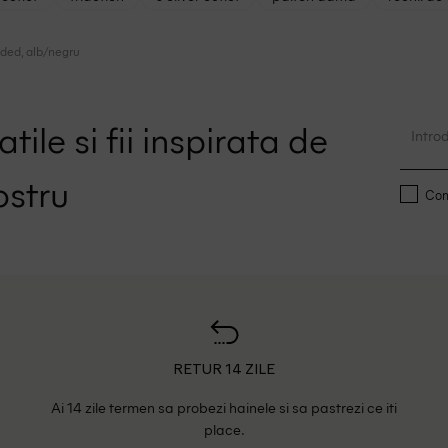
ided, alb/negru
tile si fii inspirata de
ostru
Conf
RETUR 14 ZILE
Ai 14 zile termen sa probezi hainele si sa pastrezi ce iti
place.