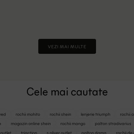
VEZI MAI MULTE
Cele mai cautate
ved
rochii mohito
rochii shein
lenjerie triumph
rochii 
e
magazin online shein
rochii mango
palton stradivarius
outlet
triaction
s oliver outlet
palton dama
rochii de