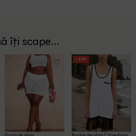
ă îți scape...
- 40%
Fusta de plaja
Rochie de plaja Calzedonia,