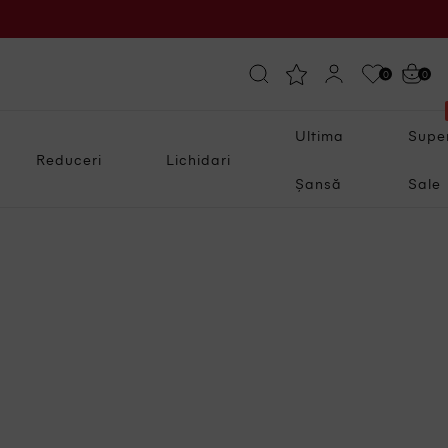
0
0
Ultima
Supe
Reduceri
Lichidari
Șansă
Sale