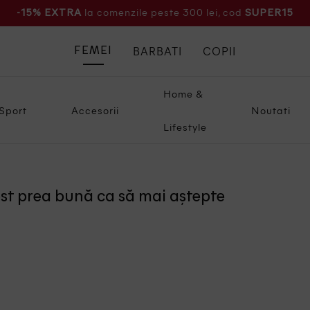
la comenzile peste 300 lei, cod
-15% EXTRA
SUPER15
BARBATI
COPII
FEMEI
Home &
Sport
Accesorii
Noutati
Lifestyle
ost prea bună ca să mai aștepte