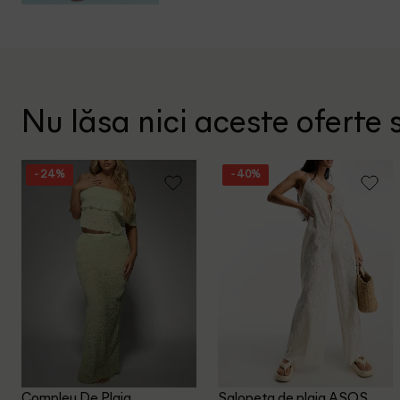
Nu lăsa nici aceste oferte s
- 24%
- 40%
Compleu De Plaja
Salopeta de plaja ASOS,