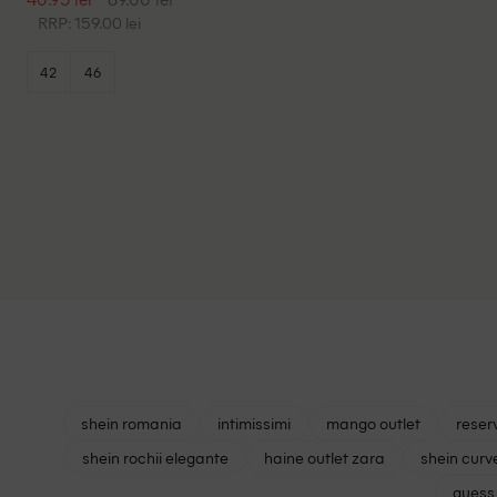
RRP: 159.00 lei
42
46
shein romania
intimissimi
mango outlet
reser
shein rochii elegante
haine outlet zara
shein curv
guess 