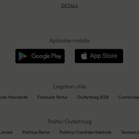
DETALII
Aplicatie mobila
Legaturi utile
bari frecvente
Formular Retur
Outletmag B2B
Contul me
Politici Outletmag
Livrare
Politica Retur
Politica Confidentialitate
Termeni s