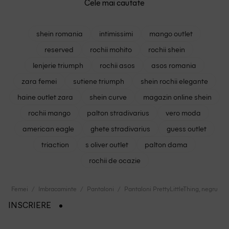
Cele mai cautate
shein romania
intimissimi
mango outlet
reserved
rochii mohito
rochii shein
lenjerie triumph
rochii asos
asos romania
zara femei
sutiene triumph
shein rochii elegante
haine outlet zara
shein curve
magazin online shein
rochii mango
palton stradivarius
vero moda
american eagle
ghete stradivarius
guess outlet
triaction
s oliver outlet
palton dama
rochii de ocazie
Femei
Imbracaminte
Pantaloni
Pantaloni PrettyLittleThing, negru
INSCRIERE