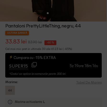
Pantaloni PrettyLittleThing, negru, 44
ULTIMA ȘANSĂ
33.83 lei
83.90 lei
-60 %
Cel mai mic pret in ultimele 30 zile 61.23 lei ( -45%)
Cumpara cu -15% EXTRA
5z 19ore 18m 16s
SUPER15
*Codul se aplica la comenzile peste 300 lei
Tabel De Marimi
Marime:
44
Marime echivalenta
L