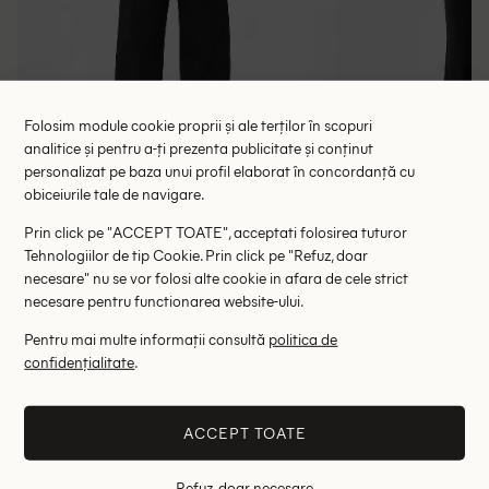
Folosim module cookie proprii și ale terților în scopuri
analitice și pentru a-ți prezenta publicitate și conținut
personalizat pe baza unui profil elaborat în concordanță cu
obiceiurile tale de navigare.
Pantaloni Pepe Jeans, negru
Pantaloni Pe
148.00 lei
137.00 le
279.00 lei
Prin click pe "ACCEPT TOATE", acceptati folosirea tuturor
Tehnologiilor de tip Cookie. Prin click pe "Refuz, doar
RRP: 419.00 lei
RRP: 4
necesare" nu se vor folosi alte cookie in afara de cele strict
necesare pentru functionarea website-ului.
S
Pentru mai multe informații consultă
politica de
Altii au fost interesati de
confidențialitate
.
- 35%
- 68%
ACCEPT TOATE
Refuz, doar necesare