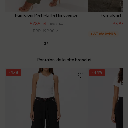
Pantaloni PrettyLittleThing, verde
Pantaloni Prett
57.85 lei
33.83 le
89.00 lei
RRP: 199.00 lei
ULTIMA ȘANSĂ
32
Pantaloni de la alte branduri
- 47%
- 44%