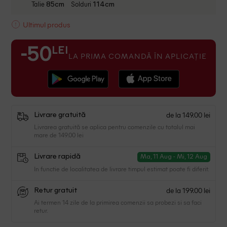
Talie
Solduri
85cm
114cm
Ultimul produs
LEI
-50
LA PRIMA COMANDĂ ÎN APLICAȚIE
de la 149.00 lei
Livrare gratuită
Livrarea gratuită se aplica pentru comenzile cu totalul mai
mare de 149.00 lei
Livrare rapidă
Ma, 11 Aug - Mi, 12 Aug
In functie de localitatea de livrare timpul estimat poate fi diferit.
de la 199.00 lei
Retur gratuit
Ai termen 14 zile de la primirea comenzii sa probezi si sa faci
retur.