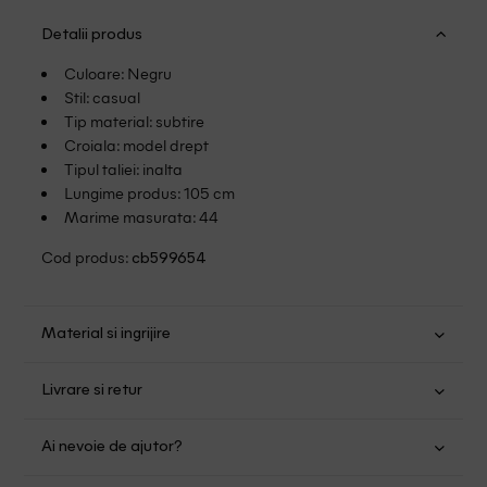
Detalii produs
Culoare: Negru
Stil: casual
Tip material: subtire
Croiala: model drept
Tipul taliei: inalta
Lungime produs: 105 cm
Marime masurata: 44
Cod produs:
cb599654
Material si ingrijire
Poliester: 100%
Livrare si retur
Spalare usoara la 30
Transport Gratuit pentru orice comanda cu o valoare mai
Nu folositi inalbitor
Ai nevoie de ajutor?
mare de 149.00 lei.
Nu uscati in uscator
Se pot calca
Suntem aici pentru a te ajuta: