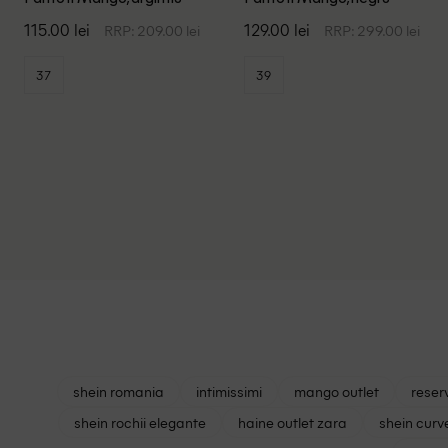
115.00 lei
129.00 lei
RRP: 209.00 lei
RRP: 299.00 lei
37
39
shein romania
intimissimi
mango outlet
reser
shein rochii elegante
haine outlet zara
shein curv