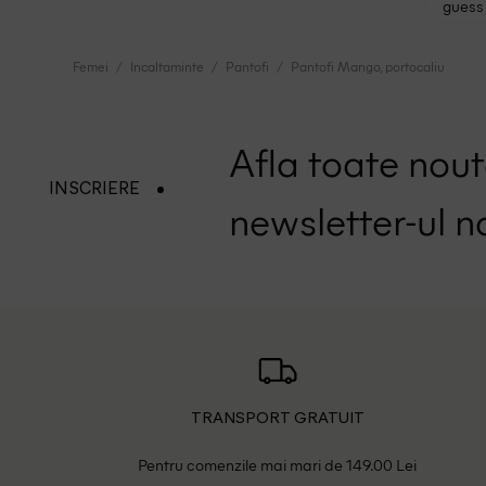
guess 
Femei
Incaltaminte
Pantofi
Pantofi Mango, portocaliu
Afla toate nouta
INSCRIERE
newsletter-ul n
TRANSPORT GRATUIT
Pentru comenzile mai mari de 149.00 Lei