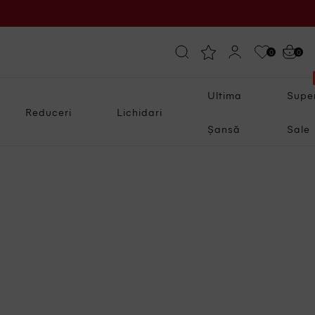
0
0
Ultima
Supe
Reduceri
Lichidari
Șansă
Sale