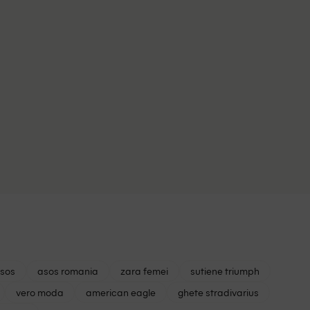
asos
asos romania
zara femei
sutiene triumph
vero moda
american eagle
ghete stradivarius