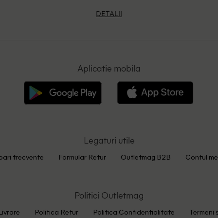
DETALII
Aplicatie mobila
Legaturi utile
bari frecvente
Formular Retur
Outletmag B2B
Contul me
Politici Outletmag
Livrare
Politica Retur
Politica Confidentialitate
Termeni s