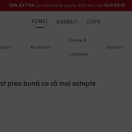
la comenzile peste 300 lei, cod
-15% EXTRA
SUPER15
BARBATI
COPII
FEMEI
Home &
Sport
Accesorii
Noutati
Lifestyle
ost prea bună ca să mai aștepte