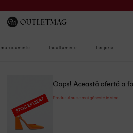
Imbracaminte
Incaltaminte
Lenjerie
Oops! Această ofertă a f
Produsul nu se mai găsește în stoc
STOC EPUIZAT