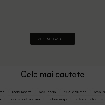
VEZI MAI MULTE
Cele mai cautate
ved
rochii mohito
rochii shein
lenjerie triumph
rochii 
e
magazin online shein
rochii mango
palton stradivarius