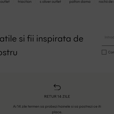
outlet
triaction
s oliver outlet
palton dama
rochii de
tile si fii inspirata de
ostru
Conf
RETUR 14 ZILE
Ai 14 zile termen sa probezi hainele si sa pastrezi ce iti
place.