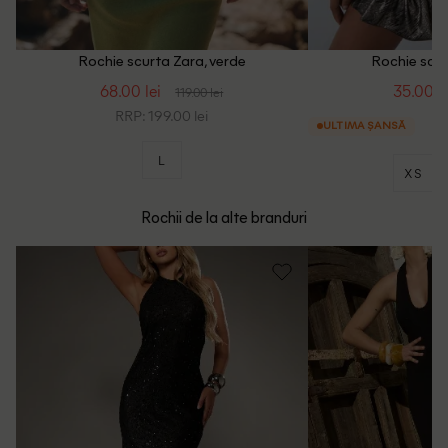
Rochie scurta Zara, verde
Rochie scur
68.00 lei
35.00 le
119.00 lei
RRP: 199.00 lei
ULTIMA ȘANSĂ
L
XS
Rochii de la alte branduri