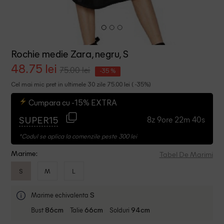
Rochie medie Zara, negru, S
48.75 lei
75.00 lei
-35 %
Cel mai mic pret in ultimele 30 zile 75.00 lei ( -35%)
Cumpara cu -15% EXTRA
8z 9ore 22m 39s
SUPER15
*Codul se aplica la comenzile peste 300 lei
Tabel De Marimi
Marime:
S
M
L
Marime echivalenta
S
Bust
Talie
Solduri
86cm
66cm
94cm