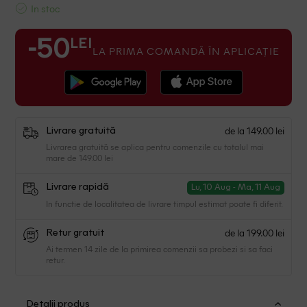
In stoc
LEI
-50
LA PRIMA COMANDĂ ÎN APLICAȚIE
de la 149.00 lei
Livrare gratuită
Livrarea gratuită se aplica pentru comenzile cu totalul mai
mare de 149.00 lei
Livrare rapidă
Lu, 10 Aug - Ma, 11 Aug
In functie de localitatea de livrare timpul estimat poate fi diferit.
de la 199.00 lei
Retur gratuit
Ai termen 14 zile de la primirea comenzii sa probezi si sa faci
retur.
Detalii produs