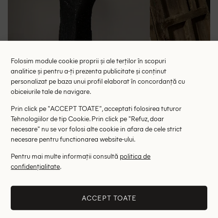
Folosim module cookie proprii și ale terților în scopuri
analitice și pentru a-ți prezenta publicitate și conținut
personalizat pe baza unui profil elaborat în concordanță cu
obiceiurile tale de navigare.
Rochie lunga Missguided, negru
Rochie lunga Dan
124.50 lei
65.
Prin click pe "ACCEPT TOATE", acceptati folosirea tuturor
RRP: 249.00 lei
RRP: 1
Tehnologiilor de tip Cookie. Prin click pe "Refuz, doar
necesare" nu se vor folosi alte cookie in afara de cele strict
necesare pentru functionarea website-ului.
L
Pentru mai multe informații consultă
politica de
Altii au fost interesati de
confidențialitate
.
- 76%
- 78%
ACCEPT TOATE