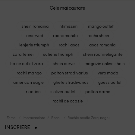
Cele mai cautate
shein romania
intimissimi
mango outlet
reserved
rochii mohito
rochii shein
lenjerie triumph
rochii asos
asos romania
zara femei
sutiene triumph
shein rochii elegante
haine outlet zara
shein curve
magazin online shein
rochii mango
palton stradivarius
vero moda
american eagle
ghete stradivarius
guess outlet
triaction
s oliver outlet
palton dama
rochii de ocazie
Femei
Imbracaminte
Rochii
Rochie medie Zara, negru
INSCRIERE