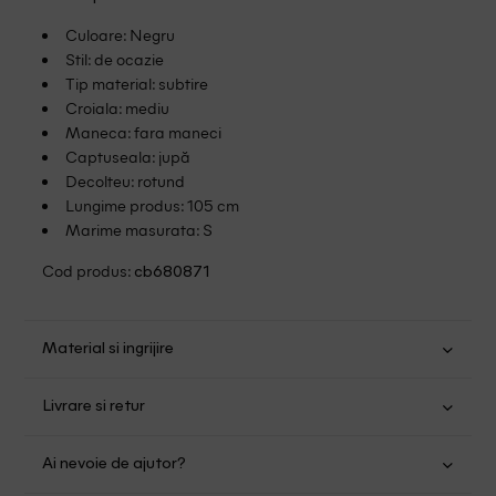
Culoare: Negru
Stil: de ocazie
Tip material: subtire
Croiala: mediu
Maneca: fara maneci
Captuseala: jupă
Decolteu: rotund
Lungime produs: 105 cm
Marime masurata: S
Cod produs:
cb680871
Material si ingrijire
Poliester: 100%
Livrare si retur
Spalare manuala
Transport Gratuit pentru orice comanda cu o valoare mai
Nu folositi inalbitor
Ai nevoie de ajutor?
mare de 149.00 lei.
Nu uscati in uscator