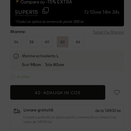
Cumpara cu -15% EXTRA
7z 10ore 14m 33s
SUPER15
*Codul se aplica la comenzile peste 300 lei
Tabel De Marimi
Marime:
36
38
40
42
46
Marime echivalenta
L
Bust
Talie
98cm
80cm
In stoc
42-
ADAUGA IN COS
de la 149.00 lei
Livrare gratuită
Livrarea gratuită se aplica pentru comenzile cu totalul mai
mare de 149.00 lei