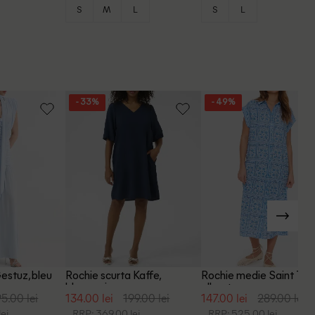
S
M
L
S
L
- 33%
- 49%
estuz, bleu
Rochie scurta Kaffe,
Rochie medie Saint Tro
bleumarin
albastru
5.00 lei
134.00 lei
199.00 lei
147.00 lei
289.00 lei
ei
RRP: 369.00 lei
RRP: 525.00 lei