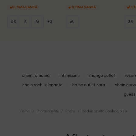
ULTIMA ȘANSĂ
ULTIMA ȘANSĂ
ULT
+2
XS
S
M
M
36
shein romania
intimissimi
mango outlet
reser
shein rochii elegante
haine outlet zara
shein curv
guess 
Femei
Imbracaminte
Rochii
Rochie scurta Boohoo, bleu