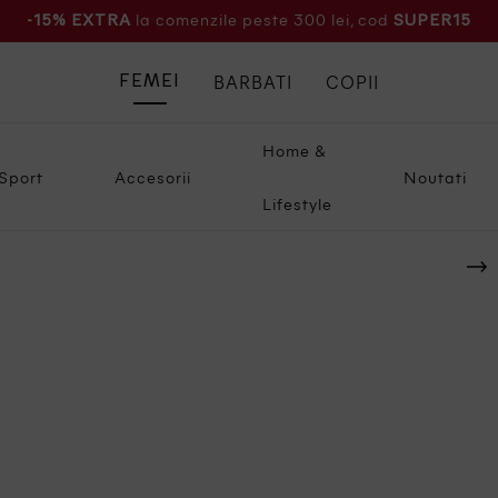
la comenzile peste 300 lei, cod
-15% EXTRA
SUPER15
BARBATI
COPII
FEMEI
Home &
Sport
Accesorii
Noutati
Lifestyle