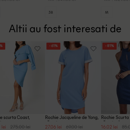
38
M
Altii au fost interesati de
5%
- 61%
- 81%
e scurta Coast,
Rochie Jacqueline de Yong,
Rochie Scurta 
tru
albastru
albastru, L
 lei
275.00 lei
27.06 lei
69.00 lei
16.02 lei
85.0