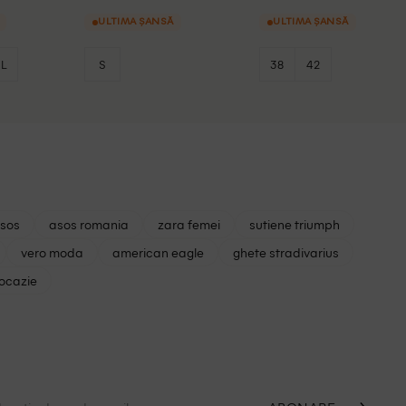
ULTIMA ȘANSĂ
ULTIMA ȘANSĂ
L
S
38
42
asos
asos romania
zara femei
sutiene triumph
vero moda
american eagle
ghete stradivarius
 ocazie