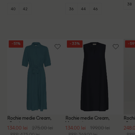
38
40
42
36
44
46
- 51%
- 33%
- 5
Rochie medie Cream,
Rochie medie Cream,
Rochi
albastru
bleumarin
albas
134.00 lei
275.00 lei
134.00 lei
199.00 lei
248.0
RRP: 475.00 lei
RRP: 369.00 lei
RRP: