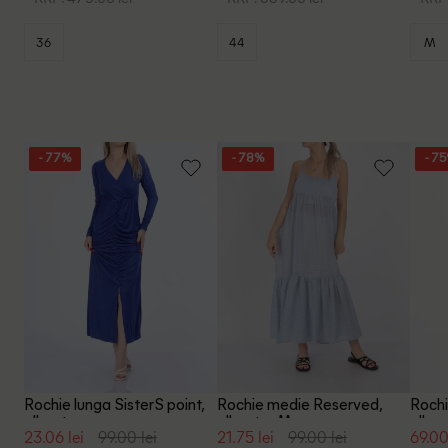
36
44
M
- 77%
- 78%
- 7
Rochie lunga SisterS point,
Rochie medie Reserved,
Rochi
albastru
albastru, M
albas
23.06 lei
99.00 lei
21.75 lei
99.00 lei
69.00