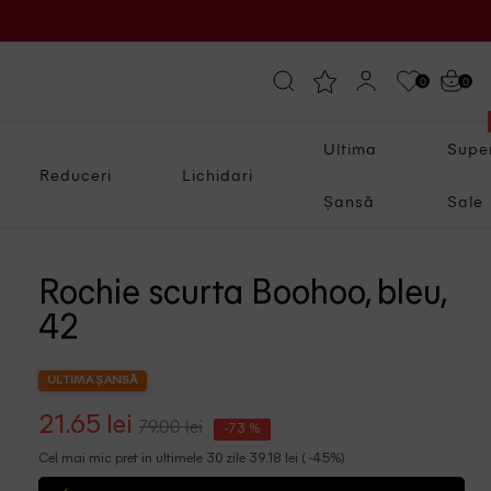
0
0
Ultima
Supe
Reduceri
Lichidari
Șansă
Sale
Rochie scurta Boohoo, bleu,
42
ULTIMA ȘANSĂ
21.65 lei
79.00 lei
-73 %
Cel mai mic pret in ultimele 30 zile 39.18 lei ( -45%)