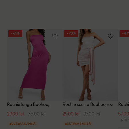
- 61%
- 70%
- 4
Rochie lunga Boohoo,
Rochie scurta Boohoo, roz
Rochi
magenta
pal
29.00 lei
75.00 lei
29.00 lei
97.00 lei
57.00
RRP:
ULTIMA ȘANSĂ
ULTIMA ȘANSĂ