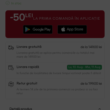
In stoc
LEI
-50
LA PRIMA COMANDĂ ÎN APLICAȚIE
de la 149.00 lei
Livrare gratuită
Livrarea gratuită se aplica pentru comenzile cu totalul mai
mare de 149.00 lei
Livrare rapidă
Lu, 10 Aug - Ma, 11 Aug
In functie de localitatea de livrare timpul estimat poate fi diferit.
de la 199.00 lei
Retur gratuit
Ai termen 14 zile de la primirea comenzii sa probezi si sa faci
retur.
Detalii produs