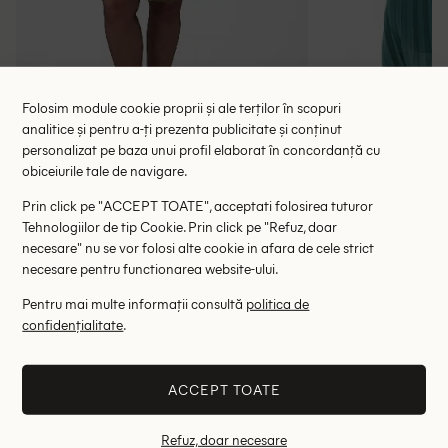
Folosim module cookie proprii și ale terților în scopuri
analitice și pentru a-ți prezenta publicitate și conținut
personalizat pe baza unui profil elaborat în concordanță cu
Rochie scurta Kaffe Curve, verde
Rochie lung
obiceiurile tale de navigare.
118.00 lei
137.00 le
189.00 lei
Prin click pe "ACCEPT TOATE", acceptati folosirea tuturor
RRP: 369.00 lei
RRP: 4
Tehnologiilor de tip Cookie. Prin click pe "Refuz, doar
necesare" nu se vor folosi alte cookie in afara de cele strict
50
necesare pentru functionarea website-ului.
Altii au fost interesati de
Pentru mai multe informații consultă
politica de
confidențialitate
.
- 86%
- 57%
ACCEPT TOATE
Refuz, doar necesare