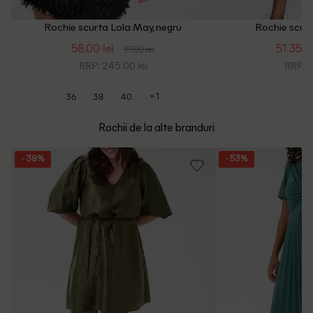
Rochie scurta Lola May, negru
Rochie scurt
58.00 lei
51.35 le
97.00 lei
RRP: 245.00 lei
RRP: 1
+1
36
38
40
Rochii de la alte branduri
- 38%
- 53%