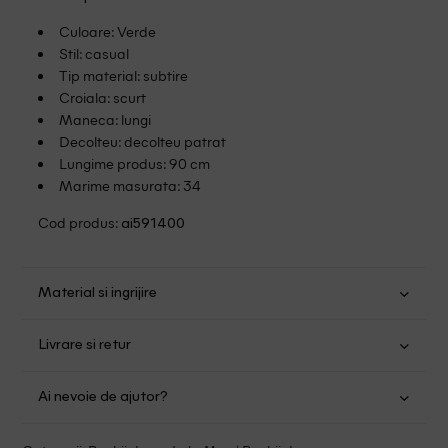
Culoare: Verde
Stil: casual
Tip material: subtire
Croiala: scurt
Maneca: lungi
Decolteu: decolteu patrat
Lungime produs: 90 cm
Marime masurata: 34
Cod produs:
ai591400
Material si ingrijire
Poliester: 100%
Livrare si retur
Spalare usoara la 30
Transport Gratuit pentru orice comanda cu o valoare mai
Nu folositi inalbitor
Ai nevoie de ajutor?
mare de 149.00 lei.
Uscare normala, prin centrifugare
Se pot calca
Suntem aici pentru a te ajuta:
Politica livrare