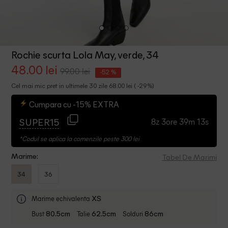
Rochie scurta Lola May, verde, 34
48.00 lei
99.00 lei
-52 %
Cel mai mic pret in ultimele 30 zile 68.00 lei ( -29%)
Cumpara cu -15% EXTRA
8z 3ore 39m 13s
SUPER15
*Codul se aplica la comenzile peste 300 lei
Tabel De Marimi
Marime:
34
36
Marime echivalenta
XS
Bust
Talie
Solduri
80.5cm
62.5cm
86cm