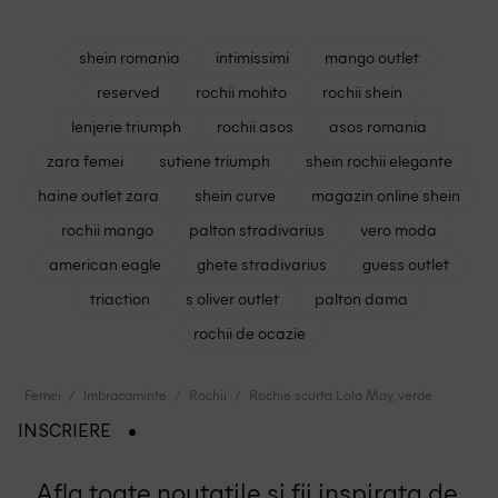
shein romania
intimissimi
mango outlet
reserved
rochii mohito
rochii shein
lenjerie triumph
rochii asos
asos romania
zara femei
sutiene triumph
shein rochii elegante
haine outlet zara
shein curve
magazin online shein
rochii mango
palton stradivarius
vero moda
american eagle
ghete stradivarius
guess outlet
triaction
s oliver outlet
palton dama
rochii de ocazie
Femei
Imbracaminte
Rochii
Rochie scurta Lola May, verde
INSCRIERE
Afla toate noutatile si fii inspirata de