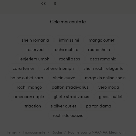
XS
S
Cele mai cautate
shein romania
intimissimi
mango outlet
reserved
rochii mohito
rochii shein
lenjerie triumph
rochii asos
asos romania
zara femei
sutiene triumph
shein rochii elegante
haine outlet zara
shein curve
magazin online shein
rochii mango
palton stradivarius
vero moda
american eagle
ghete stradivarius
guess outlet
triaction
s oliver outlet
palton dama
rochii de ocazie
Femei
Imbracaminte
Rochii
Rochie scurta NAANAA, bleumarin