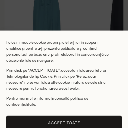
Folosim module cookie proprii și ale terților în scopuri
analitice și pentru a-ți prezenta publicitate și conținut
personalizat pe baza unui profil elaborat în concordanță cu
obiceiurile tale de navigare.
Rochie medie Cream, albastru
Rochie medie 
Prin click pe "ACCEPT TOATE", acceptati folosirea tuturor
134.00 lei
134.00 l
275.00 lei
Tehnologiilor de tip Cookie. Prin click pe "Refuz, doar
RRP: 475.00 lei
RRP: 3
necesare" nu se vor folosi alte cookie in afara de cele strict
necesare pentru functionarea website-ului.
36
Pentru mai multe informații consultă
politica de
confidențialitate
.
Altii au fost interesati de
- 75%
- 84%
ACCEPT TOATE