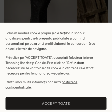
Folosim module cookie proprii și ale terților în scopuri
analitice și pentru a-ți prezenta publicitate și conținut
personalizat pe baza unui profil elaborat în concordanță cu
obiceiurile tale de navigare.
Rochie lunga Missguided, negru
Rochie lunga Dan
Prin click pe "ACCEPT TOATE", acceptati folosirea tuturor
124.50 lei
65.
Tehnologiilor de tip Cookie. Prin click pe "Refuz, doar
RRP: 249.00 lei
RRP: 1
necesare" nu se vor folosi alte cookie in afara de cele strict
necesare pentru functionarea website-ului.
L
Pentru mai multe informații consultă
politica de
Altii au fost interesati de
confidențialitate
.
- 27%
- 81%
ACCEPT TOATE