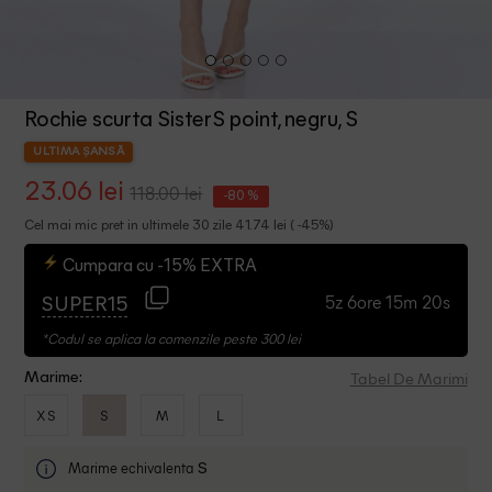
Rochie scurta SisterS point, negru, S
ULTIMA ȘANSĂ
23.06 lei
118.00 lei
-80 %
Cel mai mic pret in ultimele 30 zile 41.74 lei ( -45%)
Cumpara cu -15% EXTRA
5z 6ore 15m 19s
SUPER15
*Codul se aplica la comenzile peste 300 lei
Tabel De Marimi
Marime:
XS
S
M
L
Marime echivalenta
S