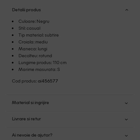
Detalii produs
Culoare: Negru
Stil: casual
Tip material: subtire
Croiala: mediu
Maneca: lungi
Decolteu: rotund
Lungime produs: 110 cm
Marime masurata: S
Cod produs:
ai456577
Material si ingrijire
Poliester: 95%; Elastan: 5%
Livrare si retur
Spalare usoara la 30
Transport Gratuit pentru orice comanda cu o valoare mai
Nu folositi inalbitor
Ai nevoie de ajutor?
mare de 149.00 lei.
Nu uscati in uscator