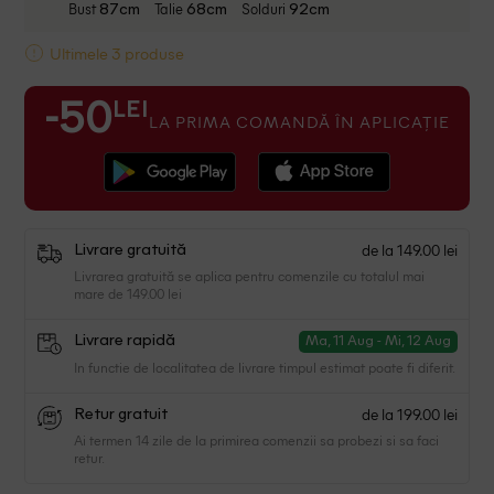
Bust
Talie
Solduri
87cm
68cm
92cm
Ultimele 3 produse
LEI
-50
LA PRIMA COMANDĂ ÎN APLICAȚIE
de la 149.00 lei
Livrare gratuită
Livrarea gratuită se aplica pentru comenzile cu totalul mai
mare de 149.00 lei
Livrare rapidă
Ma, 11 Aug - Mi, 12 Aug
In functie de localitatea de livrare timpul estimat poate fi diferit.
de la 199.00 lei
Retur gratuit
Ai termen 14 zile de la primirea comenzii sa probezi si sa faci
retur.