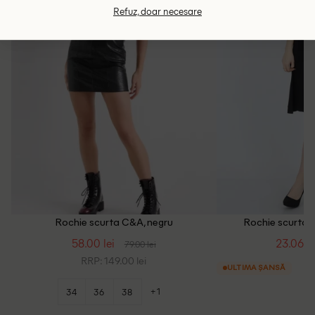
Refuz, doar necesare
Rochie scurta C&A, negru
Rochie scurta B
58.00 lei
23.06 le
79.00 lei
RRP: 149.00 lei
ULTIMA ȘANSĂ
+1
34
36
38