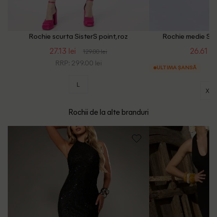
Rochie scurta SisterS point, roz
Rochie medie Sist
27.13 lei
26.61 le
129.00 lei
RRP: 299.00 lei
ULTIMA ȘANSĂ
L
XS
Rochii de la alte branduri