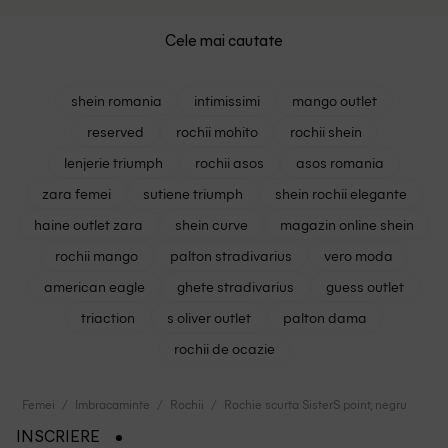
Cele mai cautate
shein romania
intimissimi
mango outlet
reserved
rochii mohito
rochii shein
lenjerie triumph
rochii asos
asos romania
zara femei
sutiene triumph
shein rochii elegante
haine outlet zara
shein curve
magazin online shein
rochii mango
palton stradivarius
vero moda
american eagle
ghete stradivarius
guess outlet
triaction
s oliver outlet
palton dama
rochii de ocazie
Femei
Imbracaminte
Rochii
Rochie scurta SisterS point, negru
INSCRIERE