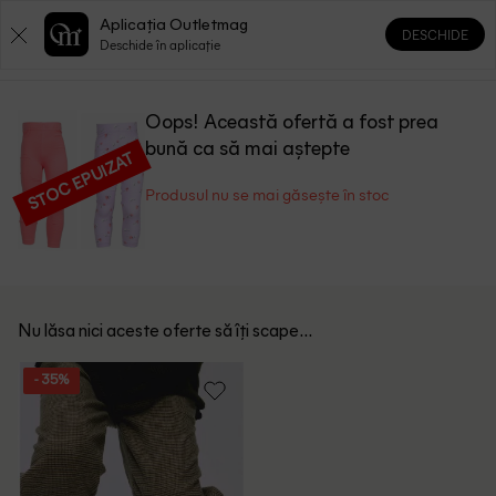
Aplicația Outletmag
DESCHIDE
0
0
Deschide în aplicație
Oops! Această ofertă a fost prea
bună ca să mai aștepte
STOC EPUIZAT
Produsul nu se mai găsește în stoc
Nu lăsa nici aceste oferte să îți scape...
- 35%