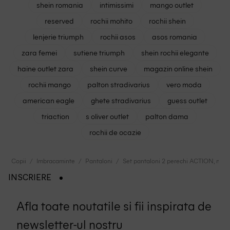
shein romania
intimissimi
mango outlet
reserved
rochii mohito
rochii shein
lenjerie triumph
rochii asos
asos romania
zara femei
sutiene triumph
shein rochii elegante
haine outlet zara
shein curve
magazin online shein
rochii mango
palton stradivarius
vero moda
american eagle
ghete stradivarius
guess outlet
triaction
s oliver outlet
palton dama
rochii de ocazie
Copii
Imbracaminte
Pantaloni
Set pantaloni 2 perechi ACTION, mix c
INSCRIERE
Afla toate noutatile si fii inspirata de
newsletter-ul nostru