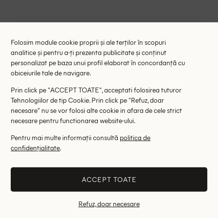
ABONARE
Folosim module cookie proprii și ale terților în scopuri
analitice și pentru a-ți prezenta publicitate și conținut
Confirm că am citit și sunt de acord cu
Politica de confidentialitate
personalizat pe baza unui profil elaborat în concordanță cu
obiceiurile tale de navigare.
Prin click pe "ACCEPT TOATE", acceptati folosirea tuturor
Tehnologiilor de tip Cookie. Prin click pe "Refuz, doar
necesare" nu se vor folosi alte cookie in afara de cele strict
necesare pentru functionarea website-ului.
TRANSPORT GRATUIT
Pentru mai multe informații consultă
politica de
Pentru comenzile mai mari de 149.00 Lei
confidențialitate
.
DETALII
ACCEPT TOATE
Refuz, doar necesare
RETUR 14 ZILE