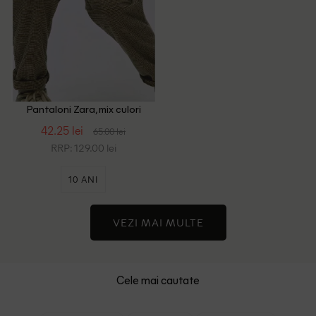
Pantaloni Zara, mix culori
42.25 lei
65.00 lei
RRP: 129.00 lei
10 ANI
VEZI MAI MULTE
Cele mai cautate