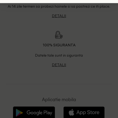
Ai 14 zile termen sa probezi hainele si sa pastrezi ce iti place.
DETALII
100% SIGURANTA
Datele tale sunt in siguranta
DETALII
Aplicatie mobila