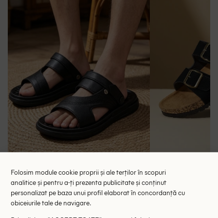
Slapi SHEIN, negru
Slapi SH
44.50 lei
39.
Folosim module cookie proprii și ale terților în scopuri
analitice și pentru a-ți prezenta publicitate și conținut
RRP: 89.00 lei
RRP: 7
personalizat pe baza unui profil elaborat în concordanță cu
obiceiurile tale de navigare.
45