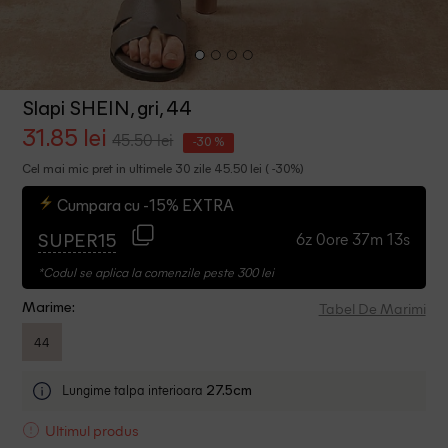
Slapi SHEIN, gri, 44
31.85 lei
45.50 lei
-30 %
Cel mai mic pret in ultimele 30 zile 45.50 lei ( -30%)
Cumpara cu -15% EXTRA
6z 0ore 37m 12s
SUPER15
*Codul se aplica la comenzile peste 300 lei
Tabel De Marimi
Marime:
44
Lungime talpa interioara
27.5cm
Ultimul produs