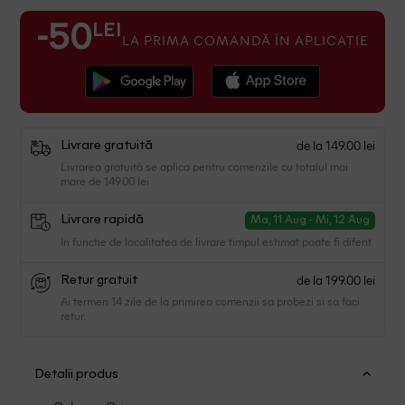
LEI
-50
LA PRIMA COMANDĂ ÎN APLICAȚIE
de la 149.00 lei
Livrare gratuită
Livrarea gratuită se aplica pentru comenzile cu totalul mai
mare de 149.00 lei
Livrare rapidă
Ma, 11 Aug - Mi, 12 Aug
In functie de localitatea de livrare timpul estimat poate fi diferit.
de la 199.00 lei
Retur gratuit
Ai termen 14 zile de la primirea comenzii sa probezi si sa faci
retur.
Detalii produs