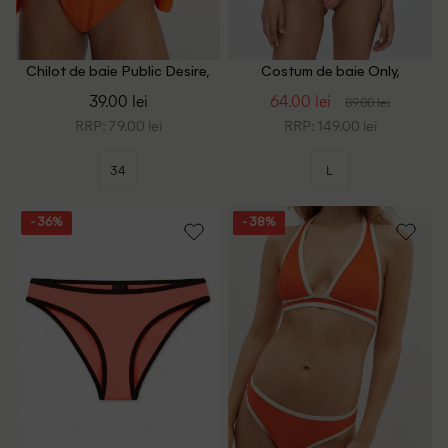
Chilot de baie Public Desire,
Costum de baie Only,
portocaliu
portocaliu/alb
39.00 lei
64.00 lei
89.00 lei
RRP: 79.00 lei
RRP: 149.00 lei
34
L
- 36%
- 38%