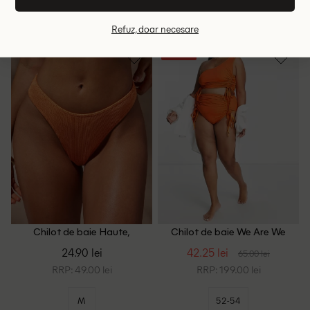
70E
70D
75E
Refuz, doar necesare
- 35%
Chilot de baie Haute,
Chilot de baie We Are We
portocaliu
Wear Plus Size, portocaliu
24.90 lei
42.25 lei
65.00 lei
RRP: 49.00 lei
RRP: 199.00 lei
M
52-54