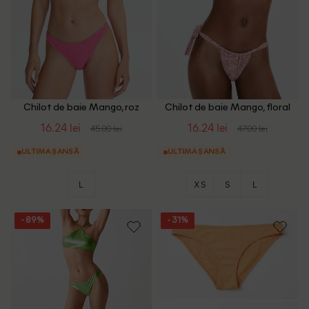
Chilot de baie Mango, roz
Chilot de baie Mango, floral
16.24 lei
16.24 lei
45.00 lei
47.00 lei
ULTIMA ȘANSĂ
ULTIMA ȘANSĂ
L
XS
S
L
- 89%
- 31%