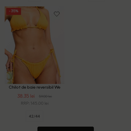
- 35%
Chilot de baie reversibil We
Are We Wear, portocaliu/alb
38.35 lei
59.00 lei
RRP: 145.00 lei
42/44