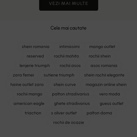
VEZI MAI MULTE
Cele mai cautate
shein romania
intimissimi
mango outlet
reserved
rochii mohito
rochii shein
lenjerie triumph
rochii asos
asos romania
zara femei
sutiene triumph
shein rochii elegante
haine outlet zara
shein curve
magazin online shein
rochii mango
palton stradivarius
vero moda
american eagle
ghete stradivarius
guess outlet
triaction
s oliver outlet
palton dama
rochii de ocazie