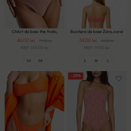
Chilot de baie the frolic,
Bustiera de baie Zara, corai
portocaliu
46.00 lei
34.00 lei
79.00 lei
49.00 lei
RRP: 145.00 lei
RRP: 79.00 lei
34
38
S
M
L
- 28%