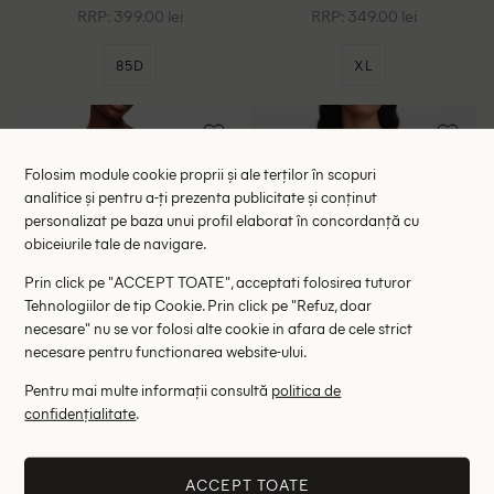
RRP: 399.00 lei
RRP: 349.00 lei
85D
XL
Folosim module cookie proprii și ale terților în scopuri
analitice și pentru a-ți prezenta publicitate și conținut
personalizat pe baza unui profil elaborat în concordanță cu
obiceiurile tale de navigare.
Prin click pe "ACCEPT TOATE", acceptati folosirea tuturor
Tehnologiilor de tip Cookie. Prin click pe "Refuz, doar
necesare" nu se vor folosi alte cookie in afara de cele strict
necesare pentru functionarea website-ului.
Pentru mai multe informații consultă
politica de
confidențialitate
.
Sutien de baie Passionata by
Sutien de baie Passionata by
Chantelle, portocaliu
Chantelle, portocaliu
119.00 lei
89.00 lei
RRP: 239.00 lei
RRP: 179.00 lei
ACCEPT TOATE