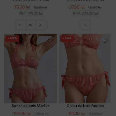
portocaliu
Dekkers, portocaliu/alb
73.00 lei
87.00 lei
125.00 lei
135.00 lei
RRP: 199.00 lei
RRP: 249.00 lei
S
M
L
L
- 48%
- 46%
Sutien de baie Marlies
Chilot de baie Marlies
Dekkers, portocaliu/alb
Dekkers, portocaliu/alb
128.00 lei
94.00 lei
245.00 lei
175.00 lei