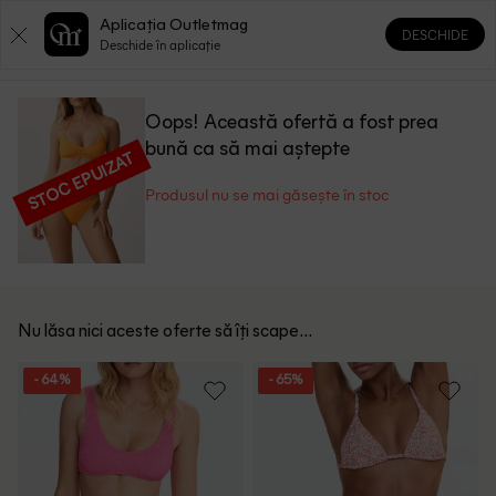
Aplicația Outletmag
DESCHIDE
0
0
Deschide în aplicație
Oops! Această ofertă a fost prea
bună ca să mai aștepte
STOC EPUIZAT
Produsul nu se mai găsește în stoc
Nu lăsa nici aceste oferte să îți scape...
- 64%
- 65%