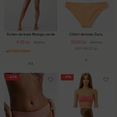
Sutien de baie Mango, verde
Chilot de baie Zara,
portocaliu
4.25 lei
33.00 lei
39.00 lei
48.00 lei
RRP: 89.00 lei
ULTIMA ȘANSĂ
S
XS
- 42%
- 31%