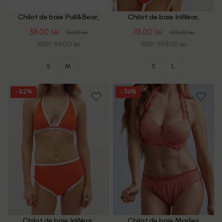
Chilot de baie Pull&Bear,
Chilot de baie InWear,
portocaliu
portocaliu
38.00 lei
78.00 lei
59.00 lei
125.00 lei
RRP: 99.00 lei
RRP: 199.00 lei
S
M
S
L
- 42%
- 36%
Chilot de baie InWear,
Chilot de baie Marlies