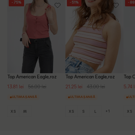
- 75%
- 51%
- 8
Top American Eagle, roz
Top American Eagle, roz
Top C
13.81 lei
56.00 lei
21.25 lei
43.00 lei
5.74 l
ULTIMA ȘANSĂ
ULTIMA ȘANSĂ
ULT
+1
XS
M
XS
S
L
XS