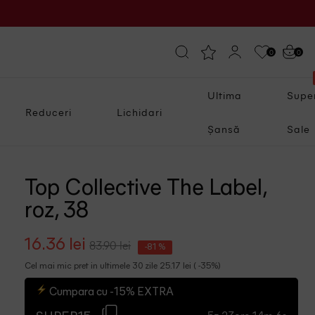
0
0
Ultima
Supe
Reduceri
Lichidari
Șansă
Sale
Top Collective The Label,
roz, 38
16.36 lei
83.90 lei
-81 %
Cel mai mic pret in ultimele 30 zile 25.17 lei ( -35%)
Cumpara cu -15% EXTRA