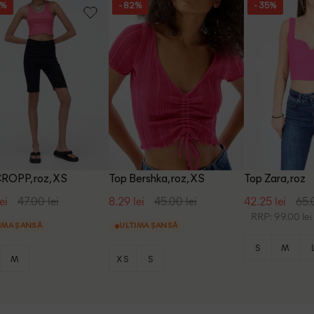
8%
- 82%
- 35%
ROPP, roz, XS
Top Bershka, roz, XS
Top Zara, roz
ei
47.00 lei
8.29 lei
45.00 lei
42.25 lei
65.
RRP: 99.00 lei
IMA ȘANSĂ
ULTIMA ȘANSĂ
S
M
M
XS
S