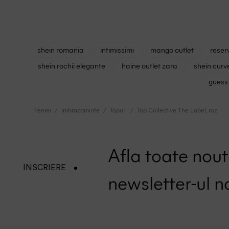
shein romania
intimissimi
mango outlet
reser
shein rochii elegante
haine outlet zara
shein curv
guess 
Femei
Imbracaminte
Topuri
Top Collective The Label, roz
Afla toate nouta
INSCRIERE
newsletter-ul n