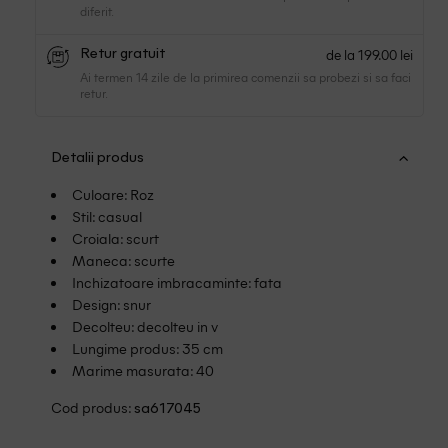
diferit.
de la 199.00 lei
Retur gratuit
Ai termen 14 zile de la primirea comenzii sa probezi si sa faci
retur.
Detalii produs
Culoare: Roz
Stil: casual
Croiala: scurt
Maneca: scurte
Inchizatoare imbracaminte: fata
Design: snur
Decolteu: decolteu in v
Lungime produs: 35 cm
Marime masurata: 40
Cod produs:
sa617045