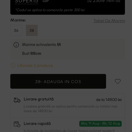
5z 23ore 14m 5s
SUPER15
*Codul se aplica la comenzile peste 300 lei
Tabel De Marimi
Marime:
36
38
Marime echivalenta
M
Bust
88cm
Ultimele 2 produse
38-
ADAUGA IN COS
de la 149.00 lei
Livrare gratuită
Livrarea gratuită se aplica pentru comenzile cu totalul mai
mare de 149.00 lei
Livrare rapidă
Ma, 11 Aug - Mi, 12 Aug
In functie de localitatea de livrare timpul estimat poate fi