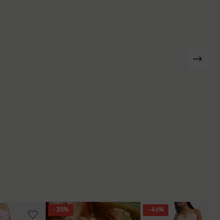
- 35%
- 46%