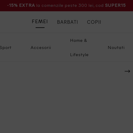
la comenzile peste 300 lei, cod
-15% EXTRA
SUPER15
BARBATI
COPII
FEMEI
Home &
Sport
Accesorii
Noutati
Lifestyle