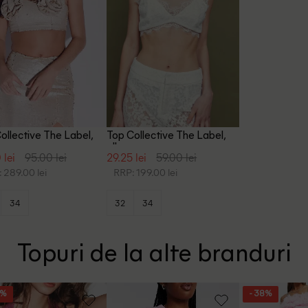
ollective The Label,
Top Collective The Label,
alb
 lei
95.00 lei
29.25 lei
59.00 lei
 289.00 lei
RRP: 199.00 lei
34
32
34
Topuri de la alte branduri
9%
- 38%