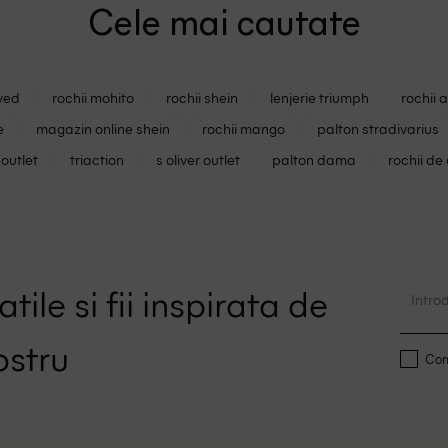
Cele mai cautate
ved
rochii mohito
rochii shein
lenjerie triumph
rochii 
e
magazin online shein
rochii mango
palton stradivarius
outlet
triaction
s oliver outlet
palton dama
rochii de
tile si fii inspirata de
ostru
Conf