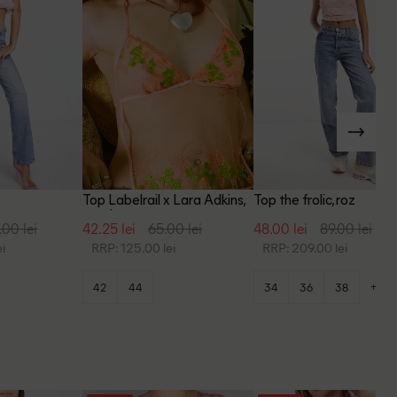
Top Labelrail x Lara Adkins,
Top the frolic, roz
corai
.00 lei
42.25 lei
65.00 lei
48.00 lei
89.00 lei
i
RRP: 125.00 lei
RRP: 209.00 lei
+2
42
44
34
36
38