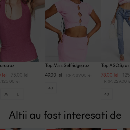
ara, roz
Top Miss Selfridge, roz
Top ASOS, roz
 lei
75.00 lei
49.00 lei
78.00 lei
125
RRP: 89.00 lei
 125.00 lei
RRP: 229.00 le
40
M
L
40
Altii au fost interesati de