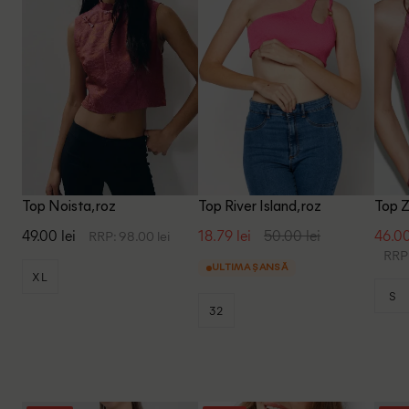
Top Noista, roz
Top River Island, roz
Top Z
49.00 lei
18.79 lei
50.00 lei
46.00
RRP: 98.00 lei
RRP:
ULTIMA ȘANSĂ
XL
S
32