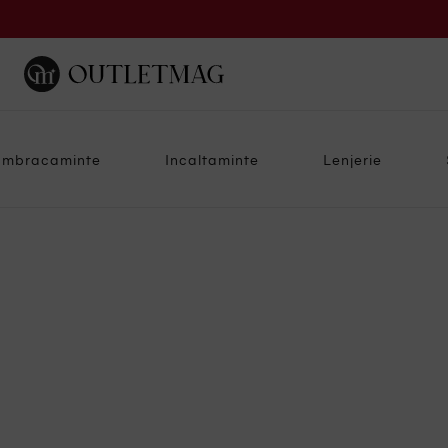
Imbracaminte
Incaltaminte
Lenjerie