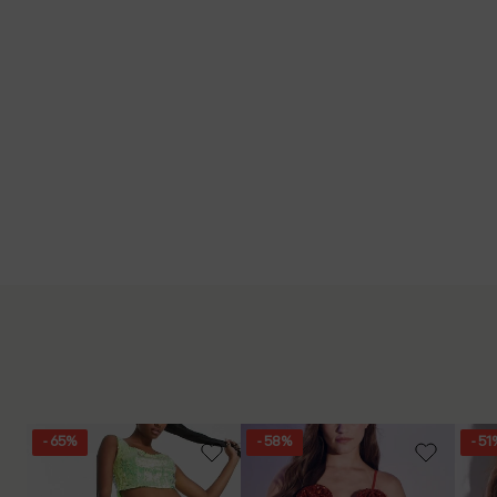
- 65%
- 58%
- 51