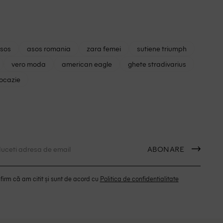
asos
asos romania
zara femei
sutiene triumph
vero moda
american eagle
ghete stradivarius
 ocazie
ABONARE
irm că am citit și sunt de acord cu
Politica de confidentialitate