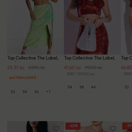
Top Collective The Label,
Top Collective The Label,
Top C
verde
rosu
crem
24.31 lei
69.90 lei
41.60 lei
99.00 lei
46.80
RRP: 199.00 lei
RRP:
ULTIMA ȘANSĂ
34
38
44
32
+1
32
34
36
- 62%
- 3