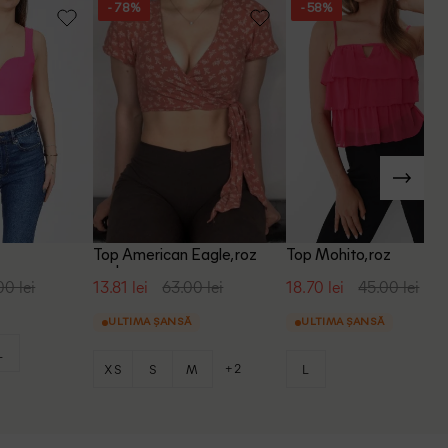
- 78%
- 58%
Top American Eagle, roz
Top Mohito, roz
pudra
00 lei
13.81 lei
63.00 lei
18.70 lei
45.00 lei
ULTIMA ȘANSĂ
ULTIMA ȘANSĂ
L
+2
XS
S
M
L