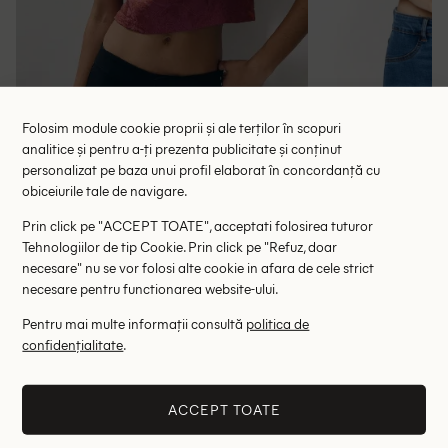
Folosim module cookie proprii și ale terților în scopuri
analitice și pentru a-ți prezenta publicitate și conținut
personalizat pe baza unui profil elaborat în concordanță cu
Top Noista, roz
Top River
obiceiurile tale de navigare.
49.00 lei
18.79 le
Prin click pe "ACCEPT TOATE", acceptati folosirea tuturor
RRP: 98.00 lei
Tehnologiilor de tip Cookie. Prin click pe "Refuz, doar
ULTIMA ȘANSĂ
necesare" nu se vor folosi alte cookie in afara de cele strict
XL
necesare pentru functionarea website-ului.
Pentru mai multe informații consultă
politica de
Altii au fost interesati de
confidențialitate
.
- 79%
- 33%
ACCEPT TOATE