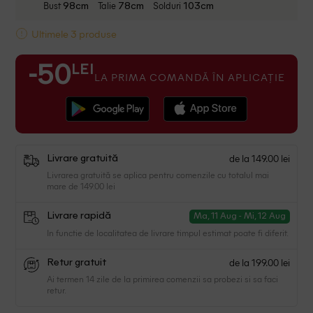
Bust
Talie
Solduri
98cm
78cm
103cm
Ultimele 3 produse
LEI
-50
LA PRIMA COMANDĂ ÎN APLICAȚIE
de la 149.00 lei
Livrare gratuită
Livrarea gratuită se aplica pentru comenzile cu totalul mai
mare de 149.00 lei
Livrare rapidă
Ma, 11 Aug - Mi, 12 Aug
In functie de localitatea de livrare timpul estimat poate fi diferit.
de la 199.00 lei
Retur gratuit
Ai termen 14 zile de la primirea comenzii sa probezi si sa faci
retur.