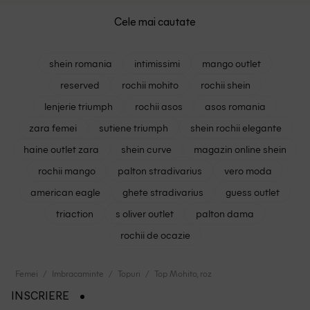
Cele mai cautate
shein romania
intimissimi
mango outlet
reserved
rochii mohito
rochii shein
lenjerie triumph
rochii asos
asos romania
zara femei
sutiene triumph
shein rochii elegante
haine outlet zara
shein curve
magazin online shein
rochii mango
palton stradivarius
vero moda
american eagle
ghete stradivarius
guess outlet
triaction
s oliver outlet
palton dama
rochii de ocazie
Femei
Imbracaminte
Topuri
Top Mohito, roz
INSCRIERE