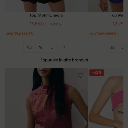
Top Mohito, negru
Top Mohit
19.86 lei
12.75 le
49.00 lei
ULTIMA ȘANSĂ
ULTIMA ȘANSĂ
+1
XS
M
L
32
34
Topuri de la alte branduri
- 62%