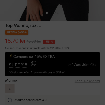
Top Mohito, roz, L
ULTIMA ȘANSĂ
18.70 lei
45.00 lei
-58 %
Cel mai mic pret in ultimele 30 zile 22.00 lei ( -15%)
Cumpara cu -15% EXTRA
5z 17ore 36m 47s
SUPER15
*Codul se aplica la comenzile peste 300 lei
Tabel De Marimi
Marime:
L
Marime echivalenta
40