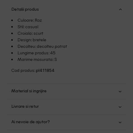
Detalii produs
Culoare: Roz
Stil: casual
Croiala: scurt
Design: bretele
Decolteu: decolteu patrat
Lungime produs: 45
Marime masurata: S
Cod produs:
pl411854
Material si ingrijire
Poliester: 100%
Livrare si retur
Spalare usoara la 30
Transport Gratuit pentru orice comanda cu o valoare mai
Nu folositi inalbitor
Ai nevoie de ajutor?
mare de 149.00 lei.
Nu uscati in uscator
Nu calcati
Suntem aici pentru a te ajuta: