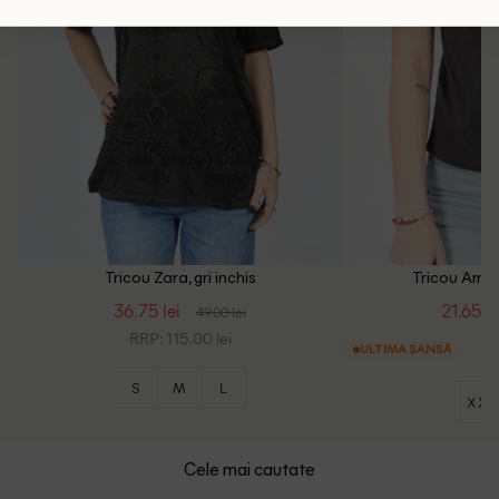
Tricou Zara, gri inchis
Tricou Ameri
36.75 lei
21.65 le
49.00 lei
RRP: 115.00 lei
ULTIMA ȘANSĂ
S
M
L
XXS
Cele mai cautate