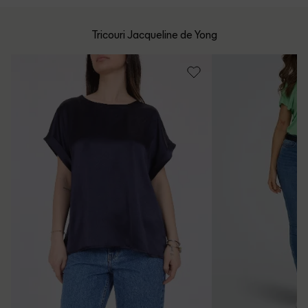
Program: Luni-Vineri intre 9:00 - 15:00
Retur Gratuit in 14 zile pentru comenzile cu valoare mai
mare de 199 de lei.
Whatsapp/Telefon: +40 (771) 404 643
Tricouri Jacqueline de Yong
Politica de Retur
Email: [
contact@outletmag.ro
]
Intrebari frecvente