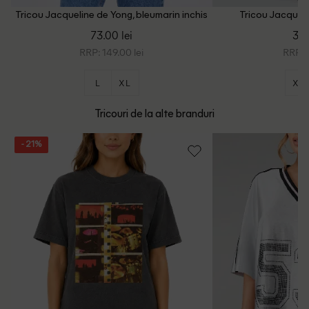
Tricou Jacqueline de Yong, bleumarin inchis
Tricou Jacqueli
73.00 lei
39.
RRP: 149.00 lei
RRP: 7
L
XL
XS
Tricouri de la alte branduri
- 21%