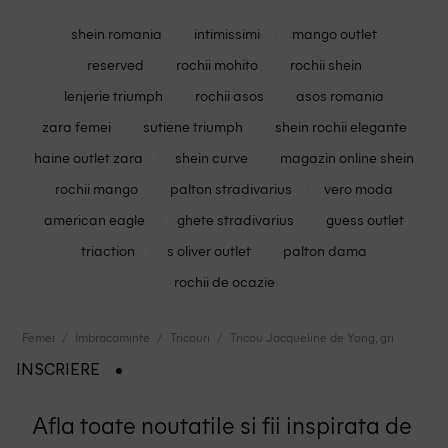
shein romania
intimissimi
mango outlet
reserved
rochii mohito
rochii shein
lenjerie triumph
rochii asos
asos romania
zara femei
sutiene triumph
shein rochii elegante
haine outlet zara
shein curve
magazin online shein
rochii mango
palton stradivarius
vero moda
american eagle
ghete stradivarius
guess outlet
triaction
s oliver outlet
palton dama
rochii de ocazie
Femei
Imbracaminte
Tricouri
Tricou Jacqueline de Yong, gri
INSCRIERE
Afla toate noutatile si fii inspirata de