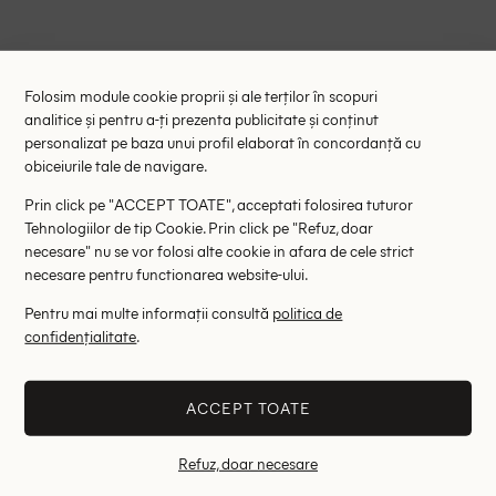
ABONARE
Folosim module cookie proprii și ale terților în scopuri
analitice și pentru a-ți prezenta publicitate și conținut
Confirm că am citit și sunt de acord cu
Politica de confidentialitate
personalizat pe baza unui profil elaborat în concordanță cu
obiceiurile tale de navigare.
Prin click pe "ACCEPT TOATE", acceptati folosirea tuturor
Tehnologiilor de tip Cookie. Prin click pe "Refuz, doar
necesare" nu se vor folosi alte cookie in afara de cele strict
necesare pentru functionarea website-ului.
TRANSPORT GRATUIT
Pentru mai multe informații consultă
politica de
Pentru comenzile mai mari de 149.00 Lei
confidențialitate
.
DETALII
ACCEPT TOATE
Refuz, doar necesare
RETUR 14 ZILE