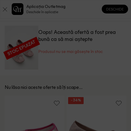
Aplicația Outletmag
DESCHIDE
0
0
Deschide în aplicație
Oops! Această ofertă a fost prea
bună ca să mai aștepte
STOC EPUIZAT
Produsul nu se mai găsește în stoc
Nu lăsa nici aceste oferte să îți scape...
- 34%