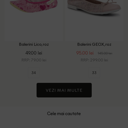
Balerini Lico, roz
Balerini GEOX, roz
49.00 lei
95.00 lei
145.00 lei
RRP: 79.00 lei
RRP: 299.00 lei
34
33
VEZI MAI MULTE
Cele mai cautate