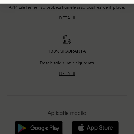
Ai 14 zile termen sa probezi hainele si sa pastrezi ce iti place.
DETALII
100% SIGURANTA
Datele tale sunt in siguranta
DETALII
Aplicatie mobila