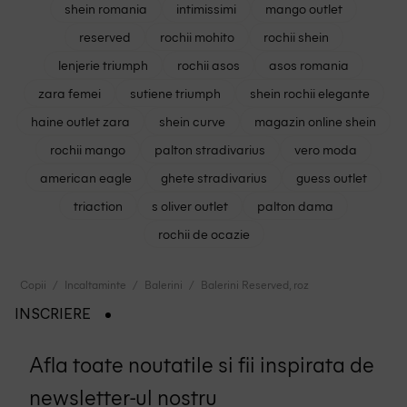
shein romania
intimissimi
mango outlet
reserved
rochii mohito
rochii shein
lenjerie triumph
rochii asos
asos romania
zara femei
sutiene triumph
shein rochii elegante
haine outlet zara
shein curve
magazin online shein
rochii mango
palton stradivarius
vero moda
american eagle
ghete stradivarius
guess outlet
triaction
s oliver outlet
palton dama
rochii de ocazie
Copii
Incaltaminte
Balerini
Balerini Reserved, roz
INSCRIERE
Afla toate noutatile si fii inspirata de
newsletter-ul nostru