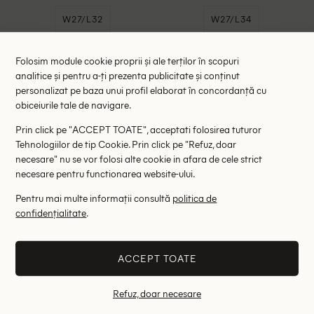
W27/L32
W27/L34
- 36%
- 36%
Folosim module cookie proprii și ale terților în scopuri
analitice și pentru a-ți prezenta publicitate și conținut
personalizat pe baza unui profil elaborat în concordanță cu
obiceiurile tale de navigare.
Prin click pe "ACCEPT TOATE", acceptati folosirea tuturor
Tehnologiilor de tip Cookie. Prin click pe "Refuz, doar
necesare" nu se vor folosi alte cookie in afara de cele strict
necesare pentru functionarea website-ului.
Pentru mai multe informații consultă
politica de
confidențialitate
.
Blugi Pepe Jeans, albastru
Blugi Pepe Jeans, bleumarin
inchis
127.00 lei
128.00 lei
ACCEPT TOATE
199.00 lei
199.00 lei
RRP: 299.00 lei
RRP: 325.00 lei
Refuz, doar necesare
W25/L30
W30/L32