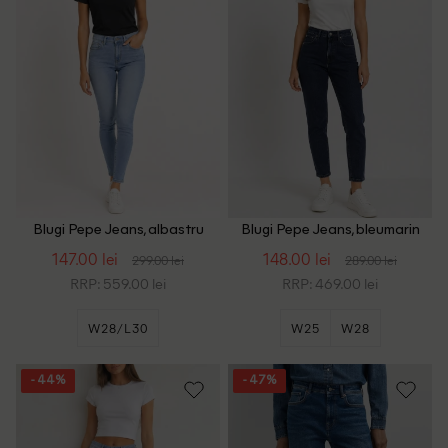
Blugi Pepe Jeans, albastru
Blugi Pepe Jeans, bleumarin
inchis
147.00 lei
148.00 lei
299.00 lei
289.00 lei
RRP: 559.00 lei
RRP: 469.00 lei
W28/L30
W25
W28
- 44%
- 47%