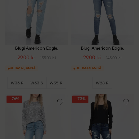
Blugi American Eagle,
Blugi American Eagle,
albastru
albastru
29.00 lei
29.00 lei
135.00 lei
145.00 lei
ULTIMA ȘANSĂ
ULTIMA ȘANSĂ
W33 R
W33 S
W35 R
W28 R
+1
- 76%
- 73%