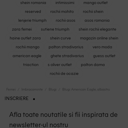
shein romania
intimissimi
mango outlet
reserved
rochii mohito
rochii shein
lenjerie triumph
rochii asos
asos romania
zara femei
sutiene triumph
shein rochii elegante
haine outlet zara
shein curve
magazin online shein
rochii mango
palton stradivarius
vero moda
american eagle
ghete stradivarius
guess outlet
triaction
s oliver outlet
palton dama
rochii de ocazie
Femei
Imbracaminte
Blugi
Blugi American Eagle, albastru
INSCRIERE
Afla toate noutatile si fii inspirata de
newsletter-ul nostru