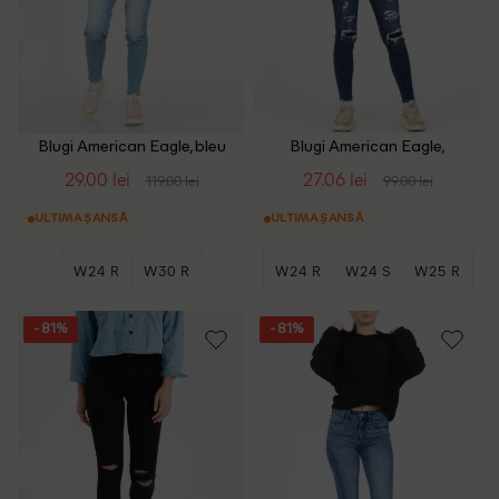
Blugi American Eagle, bleu
Blugi American Eagle,
albastru
29.00 lei
27.06 lei
119.00 lei
99.00 lei
ULTIMA ȘANSĂ
ULTIMA ȘANSĂ
W24 R
W30 R
W24 R
W24 S
W25 R
- 81%
- 81%