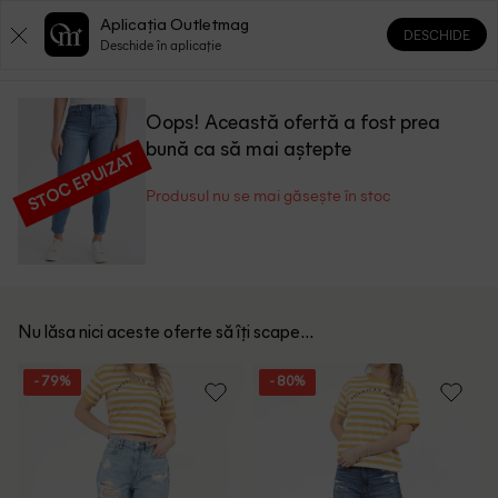
Aplicația Outletmag
DESCHIDE
0
0
Deschide în aplicație
Oops! Această ofertă a fost prea
bună ca să mai aștepte
STOC EPUIZAT
Produsul nu se mai găsește în stoc
Nu lăsa nici aceste oferte să îți scape...
- 79%
- 80%