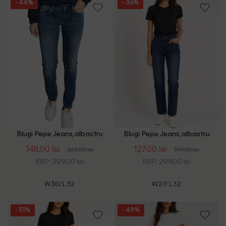
- 44%
- 36%
Blugi Pepe Jeans, albastru
Blugi Pepe Jeans, albastru
148.00 lei
127.00 lei
265.00 lei
199.00 lei
RRP: 399.00 lei
RRP: 299.00 lei
W30/L32
W27/L32
- 51%
- 49%