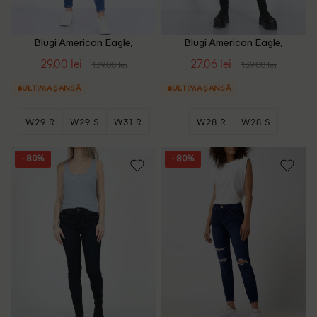
Blugi American Eagle,
Blugi American Eagle,
albastru
albastru
29.00 lei
27.06 lei
139.00 lei
139.00 lei
ULTIMA ȘANSĂ
ULTIMA ȘANSĂ
W29 R
W29 S
W31 R
W28 R
W28 S
- 80%
- 80%