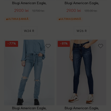
Blugi American Eagle,
Blugi American Eagle,
albastru
bleumarin
29.00 lei
29.00 lei
127.00 lei
135.00 lei
ULTIMA ȘANSĂ
ULTIMA ȘANSĂ
W24 R
W26 R
- 77%
- 81%
Blugi American Eagle,
Blugi American Eagle,