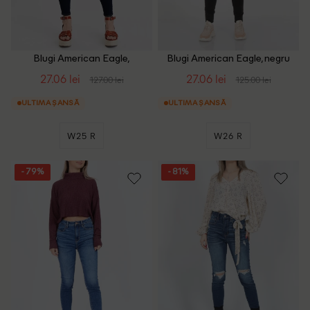
Blugi American Eagle,
Blugi American Eagle, negru
bleumarin
27.06 lei
27.06 lei
127.00 lei
125.00 lei
ULTIMA ȘANSĂ
ULTIMA ȘANSĂ
W25 R
W26 R
- 79%
- 81%