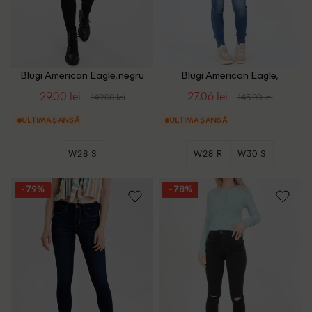
Blugi American Eagle, negru
Blugi American Eagle,
albastru
29.00 lei
27.06 lei
149.00 lei
145.00 lei
ULTIMA ȘANSĂ
ULTIMA ȘANSĂ
W28 S
W28 R
W30 S
- 79%
- 78%