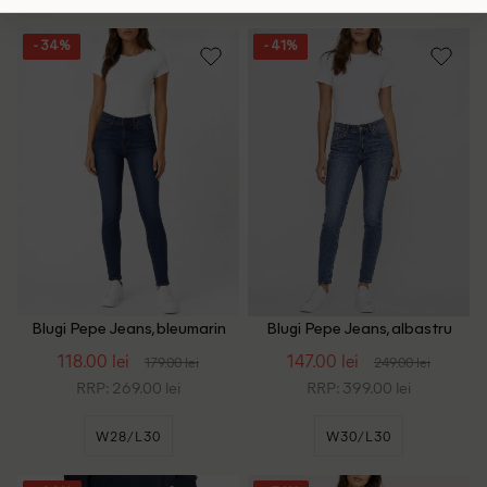
- 34%
- 41%
Blugi Pepe Jeans, bleumarin
Blugi Pepe Jeans, albastru
118.00 lei
147.00 lei
179.00 lei
249.00 lei
RRP: 269.00 lei
RRP: 399.00 lei
W28/L30
W30/L30