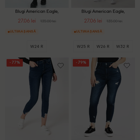
Blugi American Eagle,
Blugi American Eagle,
bleumarin
bleumarin
27.06 lei
27.06 lei
135.00 lei
135.00 lei
ULTIMA ȘANSĂ
ULTIMA ȘANSĂ
W24 R
W25 R
W26 R
W32 R
- 77%
- 79%