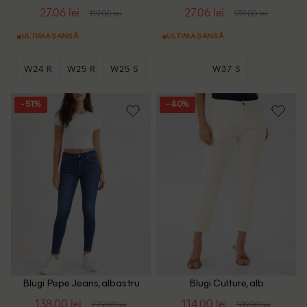
albastru
bleumarin
27.06 lei
27.06 lei
119.00 lei
139.00 lei
ULTIMA ȘANSĂ
ULTIMA ȘANSĂ
W24 R
W25 R
W25 S
W37 S
+5
- 51%
- 40%
Blugi Pepe Jeans, albastru
Blugi Culture, alb
138.00 lei
114.00 lei
279.00 lei
189.00 lei