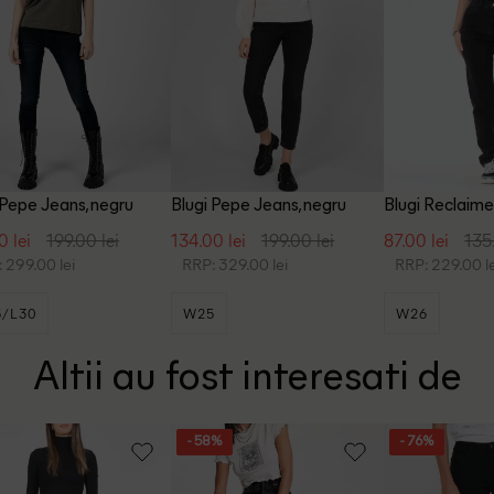
 Pepe Jeans, negru
Blugi Pepe Jeans, negru
Blugi Reclaime
negru
0 lei
199.00 lei
134.00 lei
199.00 lei
87.00 lei
135
 299.00 lei
RRP: 329.00 lei
RRP: 229.00 le
/L30
W25
W26
Altii au fost interesati de
- 58%
- 76%