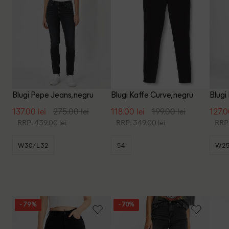
Blugi Pepe Jeans, negru
Blugi Kaffe Curve, negru
Blugi
137.00 lei
275.00 lei
118.00 lei
199.00 lei
127.0
RRP: 439.00 lei
RRP: 349.00 lei
RRP:
W30/L32
54
W25
- 79%
- 70%