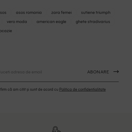
asos
asos romania
zara femei
sutiene triumph
vero moda
american eagle
ghete stradivarius
 ocazie
ABONARE
irm că am citit și sunt de acord cu
Politica de confidentialitate