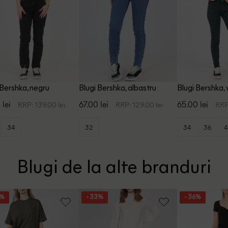
 Bershka, negru
Blugi Bershka, albastru
Blugi Bershka,
 lei
67.00 lei
65.00 lei
RRP: 139.00 lei
RRP: 129.00 lei
RRP
34
32
34
36
4
Blugi de la alte branduri
6%
- 33%
- 36%