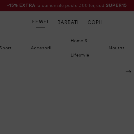
la comenzile peste 300 lei, cod
-15% EXTRA
SUPER15
BARBATI
COPII
FEMEI
Home &
Sport
Accesorii
Noutati
Lifestyle