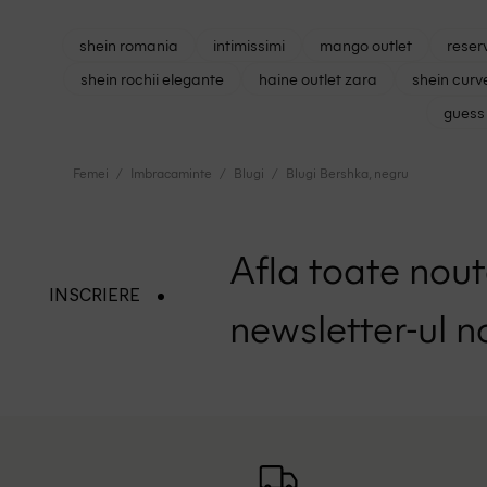
shein romania
intimissimi
mango outlet
reser
shein rochii elegante
haine outlet zara
shein curv
guess 
Femei
Imbracaminte
Blugi
Blugi Bershka, negru
Afla toate nouta
INSCRIERE
newsletter-ul n