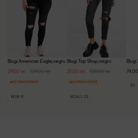
Blugi American Eagle, negru
Blugi Top Shop, negru
Blugi
29.00 lei
139.00 lei
39.00 lei
128.00 lei
74.00
ULTIMA ȘANSĂ
ULTIMA ȘANSĂ
32
W28 R
W24/L32