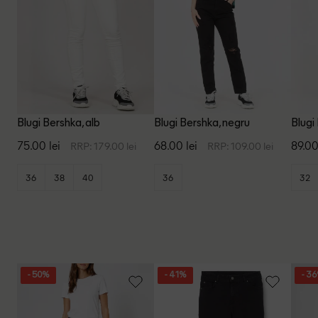
Blugi Bershka, alb
Blugi Bershka, negru
Blugi
75.00 lei
68.00 lei
89.00
RRP: 179.00 lei
RRP: 109.00 lei
36
38
40
36
32
- 50%
- 41%
- 3