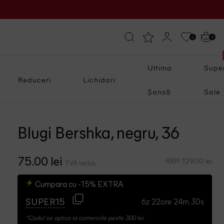
0
0
Ultima
Supe
Reduceri
Lichidari
Șansă
Sale
Blugi Bershka, negru, 36
RRP: 129.00 lei
75.00 lei
TVA inclus
Cumpara cu -15% EXTRA
6z 22ore 24m 29s
SUPER15
*Codul se aplica la comenzile peste 300 lei