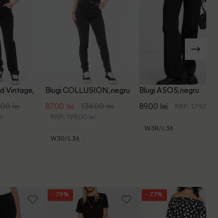
d Vintage,
Blugi COLLUSION, negru
Blugi ASOS, negru
.00 lei
87.00 lei
134.00 lei
89.00 lei
RRP: 179.00 le
i
RRP: 199.00 lei
W38/L36
W30/L36
- 79%
- 77%