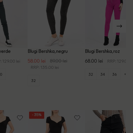
 verde
Blugi Bershka, negru
Blugi Bershka, roz
58.00 lei
89.00 lei
68.00 lei
: 129.00 lei
RRP: 129.00 l
RRP: 135.00 lei
+2
0
32
34
36
32
- 35%