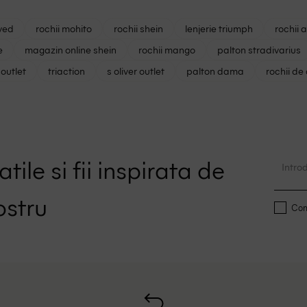
ved
rochii mohito
rochii shein
lenjerie triumph
rochii 
e
magazin online shein
rochii mango
palton stradivarius
outlet
triaction
s oliver outlet
palton dama
rochii de
tile si fii inspirata de
ostru
Conf