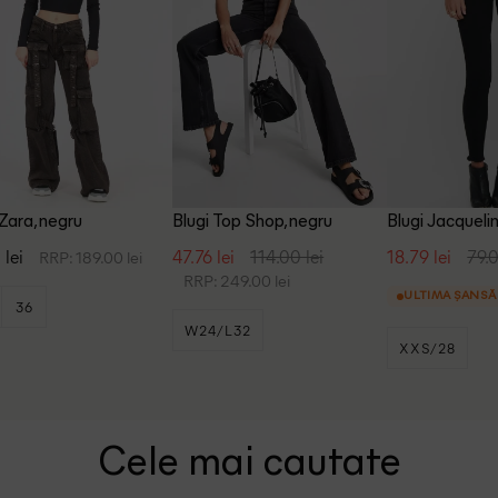
 Zara, negru
Blugi Top Shop, negru
Blugi Jacqueli
negru
 lei
47.76 lei
114.00 lei
18.79 lei
79.0
RRP: 189.00 lei
RRP: 249.00 lei
ULTIMA ȘANSĂ
36
W24/L32
XXS/28
Cele mai cautate