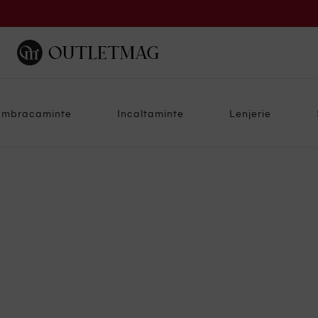
Imbracaminte
Incaltaminte
Lenjerie