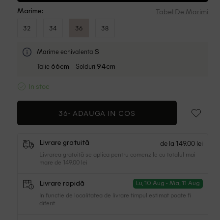
Tabel De Marimi
Marime:
32
34
36
38
Marime echivalenta
S
Talie
Solduri
66cm
94cm
In stoc
36-
ADAUGA IN COS
de la 149.00 lei
Livrare gratuită
Livrarea gratuită se aplica pentru comenzile cu totalul mai
mare de 149.00 lei
Livrare rapidă
Lu, 10 Aug - Ma, 11 Aug
In functie de localitatea de livrare timpul estimat poate fi
diferit.