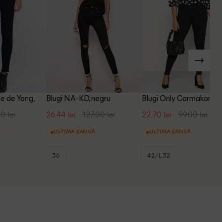
ne de Yong,
Blugi NA-KD, negru
Blugi Only Carmakoma,
negru
0 lei
26.44 lei
127.00 lei
22.70 lei
99.00 lei
ULTIMA ȘANSĂ
ULTIMA ȘANSĂ
36
42/L32