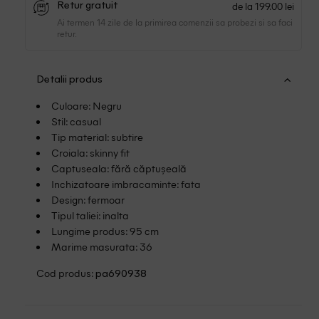
de la 199.00 lei
Retur gratuit
Ai termen 14 zile de la primirea comenzii sa probezi si sa faci
retur.
Detalii produs
Culoare: Negru
Stil: casual
Tip material: subtire
Croiala: skinny fit
Captuseala: fără căptușeală
Inchizatoare imbracaminte: fata
Design: fermoar
Tipul taliei: inalta
Lungime produs: 95 cm
Marime masurata: 36
Cod produs:
pa690938