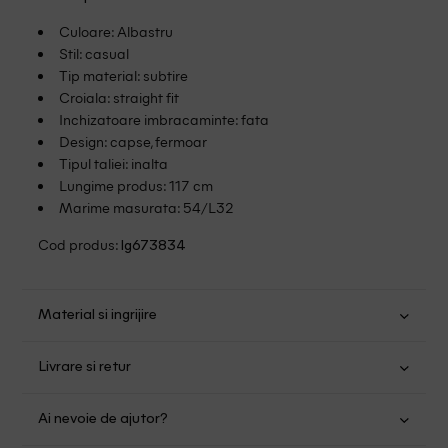
Culoare: Albastru
Stil: casual
Tip material: subtire
Croiala: straight fit
Inchizatoare imbracaminte: fata
Design: capse, fermoar
Tipul taliei: inalta
Lungime produs: 117 cm
Marime masurata: 54/L32
Cod produs:
lg673834
Material si ingrijire
Bumbac: 98%; Elastan: 2%
Livrare si retur
Spalare usoara la 40
Transport Gratuit pentru orice comanda cu o valoare mai
Nu folositi inalbitor
Ai nevoie de ajutor?
mare de 149.00 lei.
Nu uscati in uscator