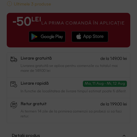
Ultimele 3 produse
LEI
-50
LA PRIMA COMANDĂ ÎN APLICAȚIE
de la 149.00 lei
Livrare gratuită
Livrarea gratuită se aplica pentru comenzile cu totalul mai
mare de 149.00 lei
Livrare rapidă
Ma, 11 Aug - Mi, 12 Aug
In functie de localitatea de livrare timpul estimat poate fi diferit.
de la 199.00 lei
Retur gratuit
Ai termen 14 zile de la primirea comenzii sa probezi si sa faci
retur.
Detalii produs