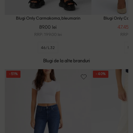
Blugi Only Carmakoma, bleumarin
Blugi Only Car
89.00 lei
47.45 le
RRP: 199.00 lei
RRP: 2
46/L32
54
Blugi de la alte branduri
- 51%
- 40%