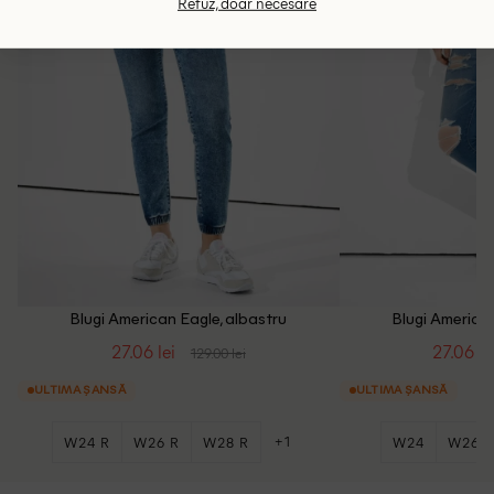
Refuz, doar necesare
Blugi American Eagle, albastru
Blugi American
27.06 lei
27.06 le
129.00 lei
ULTIMA ȘANSĂ
ULTIMA ȘANSĂ
+1
W24 R
W26 R
W28 R
W24
W26 R