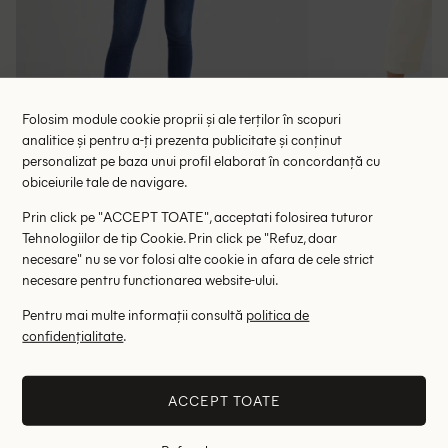
Folosim module cookie proprii și ale terților în scopuri
analitice și pentru a-ți prezenta publicitate și conținut
personalizat pe baza unui profil elaborat în concordanță cu
Blugi Pepe Jeans, albastru
Blugi Cu
obiceiurile tale de navigare.
138.00 lei
114.00 le
279.00 lei
Prin click pe "ACCEPT TOATE", acceptati folosirea tuturor
RRP: 429.00 lei
RRP: 2
Tehnologiilor de tip Cookie. Prin click pe "Refuz, doar
necesare" nu se vor folosi alte cookie in afara de cele strict
W26/L28
necesare pentru functionarea website-ului.
Pentru mai multe informații consultă
politica de
Altii au fost interesati de
confidențialitate
.
- 79%
- 81%
ACCEPT TOATE