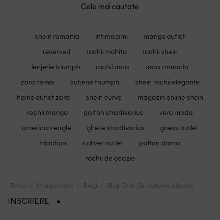
Cele mai cautate
shein romania
intimissimi
mango outlet
reserved
rochii mohito
rochii shein
lenjerie triumph
rochii asos
asos romania
zara femei
sutiene triumph
shein rochii elegante
haine outlet zara
shein curve
magazin online shein
rochii mango
palton stradivarius
vero moda
american eagle
ghete stradivarius
guess outlet
triaction
s oliver outlet
palton dama
rochii de ocazie
Femei
Imbracaminte
Blugi
Blugi Only Carmakoma, albastru
INSCRIERE