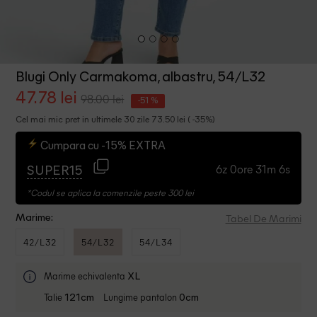
Blugi Only Carmakoma, albastru, 54/L32
47.78 lei
98.00 lei
-51 %
Cel mai mic pret in ultimele 30 zile 73.50 lei ( -35%)
Cumpara cu -15% EXTRA
6z 0ore 31m 5s
SUPER15
*Codul se aplica la comenzile peste 300 lei
Tabel De Marimi
Marime:
42/L32
54/L32
54/L34
Marime echivalenta
XL
Talie
Lungime pantalon
121cm
0cm