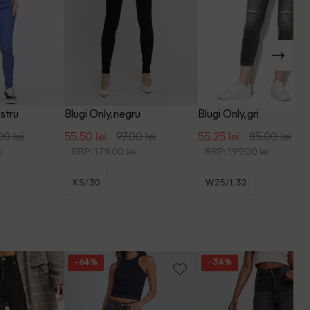
astru
Blugi Only, negru
Blugi Only, gri
00 lei
55.50 lei
97.00 lei
55.25 lei
85.00 lei
i
RRP: 179.00 lei
RRP: 199.00 lei
XS/30
W25/L32
- 64%
- 34%