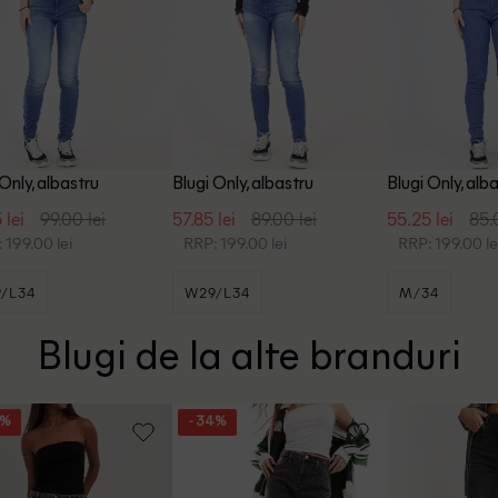
 Only, albastru
Blugi Only, albastru
Blugi Only, alb
 lei
99.00 lei
57.85 lei
89.00 lei
55.25 lei
85.
 199.00 lei
RRP: 199.00 lei
RRP: 199.00 le
/L34
W29/L34
M/34
Blugi de la alte branduri
3%
- 34%