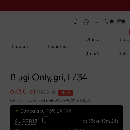
0
0
Ultima
Supe
Reduceri
Lichidari
Șansă
Sale
Blugi Only, gri, L/34
67.50 lei
119.00 lei
-43 %
Cel mai mic pret in ultimele 30 zile 90.00 lei ( -25%)
Cumpara cu -15% EXTRA
6z 15ore 40m 23s
SUPER15