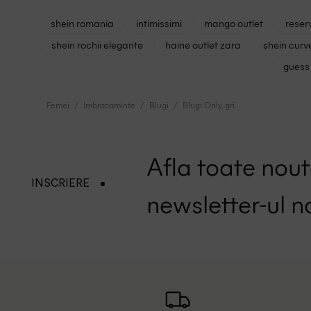
shein romania
intimissimi
mango outlet
reser
shein rochii elegante
haine outlet zara
shein curv
guess 
Femei
Imbracaminte
Blugi
Blugi Only, gri
Afla toate nouta
INSCRIERE
newsletter-ul n