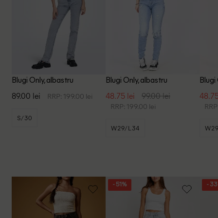
Blugi Only, albastru
Blugi Only, albastru
Blugi
89.00 lei
48.75 lei
99.00 lei
48.75
RRP: 199.00 lei
RRP: 199.00 lei
RRP:
S/30
W29/L34
W29
- 51%
- 3