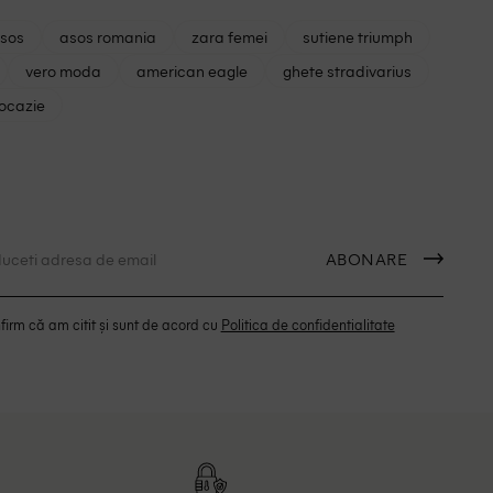
asos
asos romania
zara femei
sutiene triumph
vero moda
american eagle
ghete stradivarius
 ocazie
ABONARE
irm că am citit și sunt de acord cu
Politica de confidentialitate