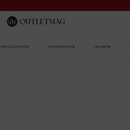
Imbracaminte
Incaltaminte
Lenjerie