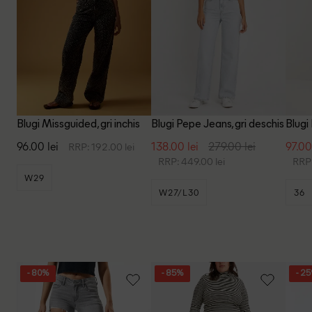
Blugi Missguided, gri inchis
Blugi Pepe Jeans, gri deschis
Blugi
96.00 lei
138.00 lei
279.00 lei
97.00
RRP: 192.00 lei
RRP: 449.00 lei
RRP:
W29
W27/L30
36
- 80%
- 85%
- 2