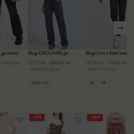
 gri inchis
Blugi DRDENIM, gri
Blugi Don t think twice, g
inchis
87.00 lei
245.00 lei
78.00 lei
119.00 lei
 199.00 lei
RRP: 569.00 lei
RRP: 199.00 lei
W24/L32
32
34
- 35%
- 84%