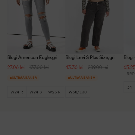
Blugi American Eagle, gri
Blugi Levi S Plus Size, gri
Blugi
27.06 lei
137.00 lei
43.36 lei
289.00 lei
65.25
RRP:
ULTIMA ȘANSĂ
ULTIMA ȘANSĂ
34
W24 R
W24 S
W25 R
W38/L30
+4