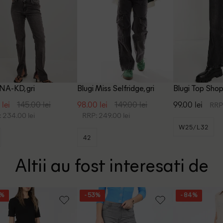
 NA-KD, gri
Blugi Miss Selfridge, gri
Blugi Top Shop,
 lei
145.00 lei
98.00 lei
149.00 lei
99.00 lei
RRP:
 234.00 lei
RRP: 249.00 lei
W25/L32
42
Altii au fost interesati de
5%
- 53%
- 84%