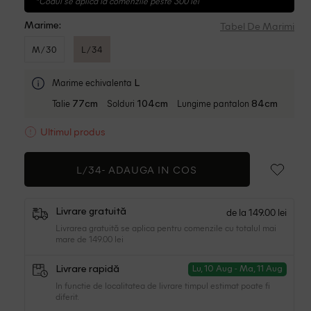
*Codul se aplica la comenzile peste 300 lei
Tabel De Marimi
Marime:
M/30
L/34
Marime echivalenta
L
Talie
Solduri
Lungime pantalon
77cm
104cm
84cm
Ultimul produs
L/34-
ADAUGA IN COS
de la 149.00 lei
Livrare gratuită
Livrarea gratuită se aplica pentru comenzile cu totalul mai
mare de 149.00 lei
Livrare rapidă
Lu, 10 Aug - Ma, 11 Aug
In functie de localitatea de livrare timpul estimat poate fi
diferit.