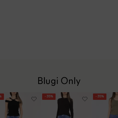
Blugi Only
%
- 35%
- 35%