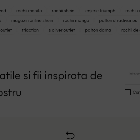
ved
rochii mohito
rochii shein
lenjerie triumph
rochii 
e
magazin online shein
rochii mango
palton stradivarius
outlet
triaction
s oliver outlet
palton dama
rochii de
tile si fii inspirata de
ostru
Conf