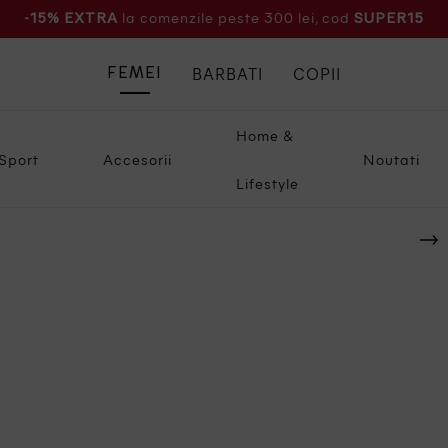
la comenzile peste 300 lei, cod
-15% EXTRA
SUPER15
BARBATI
COPII
FEMEI
Home &
Sport
Accesorii
Noutati
Lifestyle