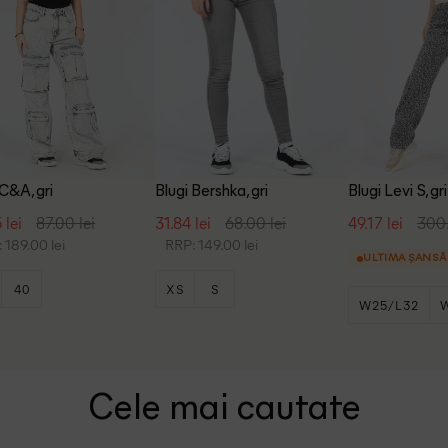
 C&A, gri
Blugi Bershka, gri
Blugi Levi S, gri
 lei
87.00 lei
31.84 lei
68.00 lei
49.17 lei
300.
 189.00 lei
RRP: 149.00 lei
ULTIMA ȘANSĂ
40
XS
S
W25/L32
W28/L30
Cele mai cautate