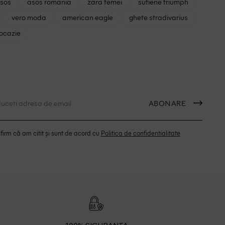
asos
asos romania
zara femei
sutiene triumph
vero moda
american eagle
ghete stradivarius
 ocazie
ABONARE
irm că am citit și sunt de acord cu
Politica de confidentialitate