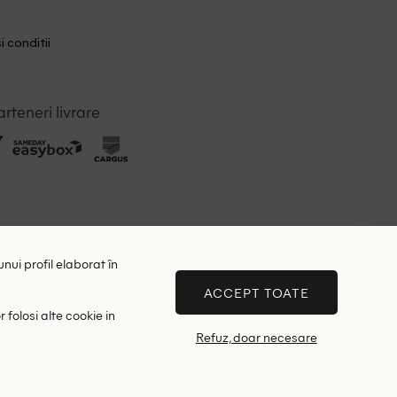
i conditii
arteneri livrare
unui profil elaborat în
ACCEPT TOATE
 folosi alte cookie in
Refuz, doar necesare