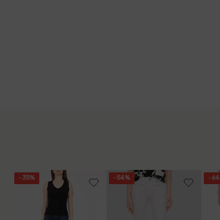
- 35%
- 54%
- 6