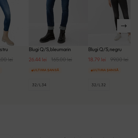
stru
Blugi Q/S, bleumarin
Blugi Q/S, negru
.00 lei
26.44 lei
165.00 lei
18.79 lei
99.00 lei
ULTIMA ȘANSĂ
ULTIMA ȘANSĂ
32/L34
32/L32