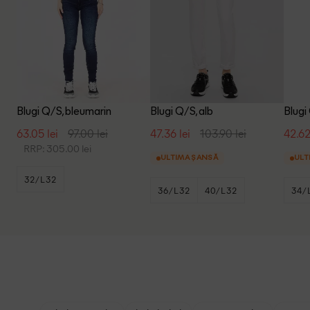
Blugi Q/S, bleumarin
Blugi Q/S, alb
Blugi
63.05 lei
97.00 lei
47.36 lei
103.90 lei
42.62
RRP: 305.00 lei
ULTIMA ȘANSĂ
ULT
32/L32
36/L32
40/L32
34/