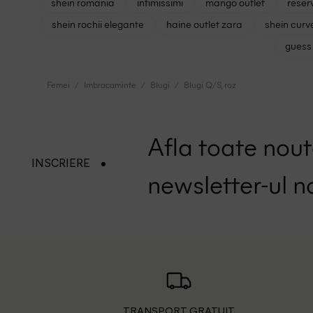
shein romania
intimissimi
mango outlet
reser
shein rochii elegante
haine outlet zara
shein curv
guess 
Femei
Imbracaminte
Blugi
Blugi Q/S, roz
Afla toate nouta
INSCRIERE
newsletter-ul n
TRANSPORT GRATUIT