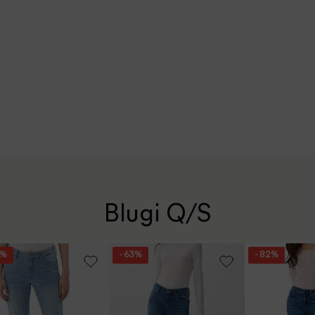
Blugi Q/S
4%
- 63%
- 82%