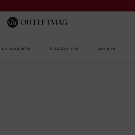
Imbracaminte
Incaltaminte
Lenjerie