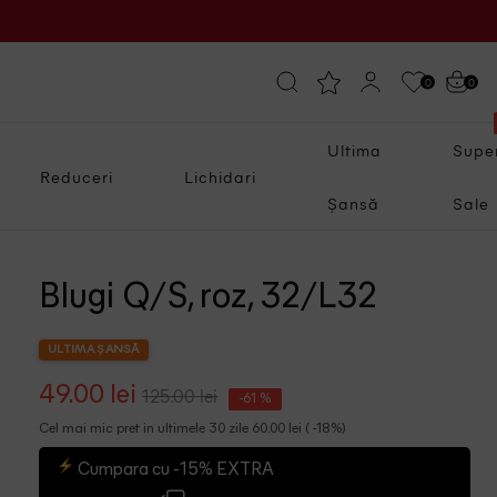
0
0
Ultima
Supe
Reduceri
Lichidari
Șansă
Sale
Blugi Q/S, roz, 32/L32
ULTIMA ȘANSĂ
49.00 lei
125.00 lei
-61 %
Cel mai mic pret in ultimele 30 zile 60.00 lei ( -18%)
Cumpara cu -15% EXTRA