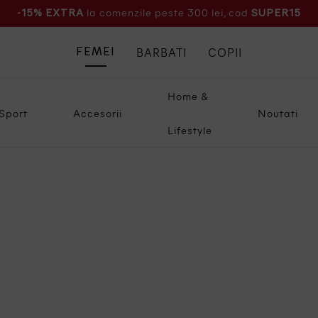
la comenzile peste 300 lei, cod
-15% EXTRA
SUPER15
BARBATI
COPII
FEMEI
Home &
Sport
Accesorii
Noutati
Lifestyle