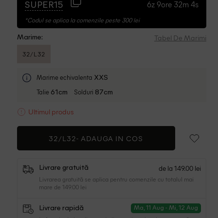
6z 9ore 32m 4s
SUPER15
*Codul se aplica la comenzile peste 300 lei
Tabel De Marimi
Marime:
32/L32
Marime echivalenta
XXS
Talie
Solduri
61cm
87cm
Ultimul produs
32/L32-
ADAUGA IN COS
de la 149.00 lei
Livrare gratuită
Livrarea gratuită se aplica pentru comenzile cu totalul mai
mare de 149.00 lei
Livrare rapidă
Ma, 11 Aug - Mi, 12 Aug