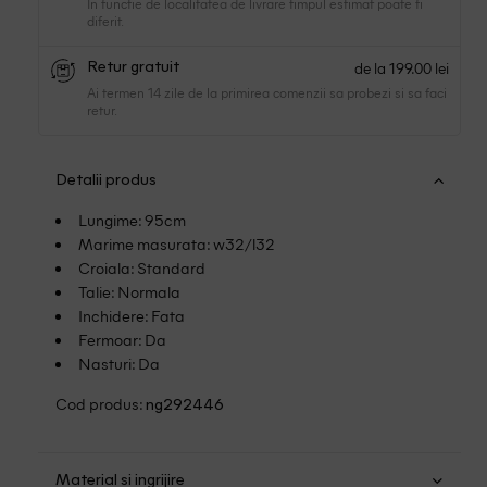
In functie de localitatea de livrare timpul estimat poate fi
diferit.
de la 199.00 lei
Retur gratuit
Ai termen 14 zile de la primirea comenzii sa probezi si sa faci
retur.
Detalii produs
Lungime: 95cm
Marime masurata: w32/l32
Croiala: Standard
Talie: Normala
Inchidere: Fata
Fermoar: Da
Nasturi: Da
Cod produs:
ng292446
Material si ingrijire