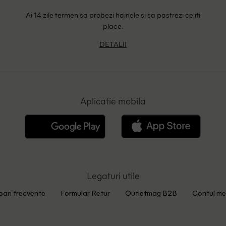
Ai 14 zile termen sa probezi hainele si sa pastrezi ce iti
place.
DETALII
Aplicatie mobila
Legaturi utile
bari frecvente
Formular Retur
Outletmag B2B
Contul me