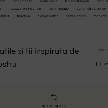
ved
rochii mohito
rochii shein
lenjerie triumph
rochii 
e
magazin online shein
rochii mango
palton stradivarius
outlet
triaction
s oliver outlet
palton dama
rochii de
tile si fii inspirata de
ostru
Conf
RETUR 14 ZILE