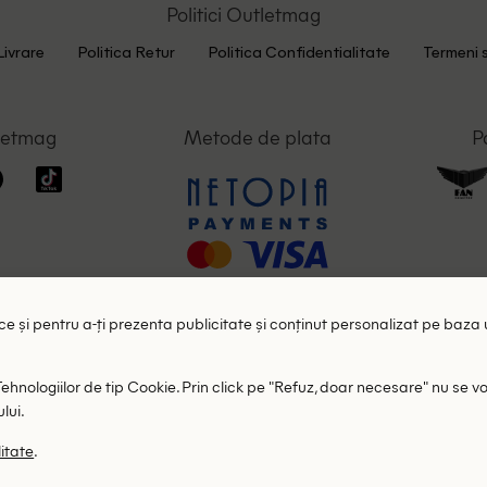
Politici Outletmag
Livrare
Politica Retur
Politica Confidentialitate
Termeni s
letmag
Metode de plata
P
tice și pentru a-ți prezenta publicitate și conținut personalizat pe baza 
nologiilor de tip Cookie. Prin click pe "Refuz, doar necesare" nu se vor
lui.
litate
.
Toate drepturile rezervate © 2026 OutletMag