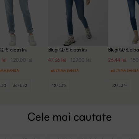
 Q/S, albastru
Blugi Q/S, albastru
Blugi Q/S, alba
 lei
120.00 lei
47.36 lei
129.00 lei
26.44 lei
150
IMA ȘANSĂ
ULTIMA ȘANSĂ
ULTIMA ȘANSĂ
L30
36/L32
42/L36
32/L34
Cele mai cautate