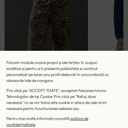
Folosim module cookie proprii și ale terților în scopuri
analitice și pentru a-ți prezenta publicitate și conținut
personalizat pe baza unui profil elaborat în concordanță cu
obiceiurile tale de navigare.
Prin click pe "ACCEPT TOATE", acceptati folosirea tuturor
Tehnologiilor de tip Cookie. Prin click pe "Refuz, doar
necesare" nu se vor folosi alte cookie in afara de cele strict
Blugi WAREHOUSE, animal print
Blugi Loavie
necesare pentru functionarea website-ului.
127.00 lei
138.
199.00 lei
Pentru mai multe informații consultă
politica de
RRP: 349.00 lei
RRP: 4
confidențialitate
.