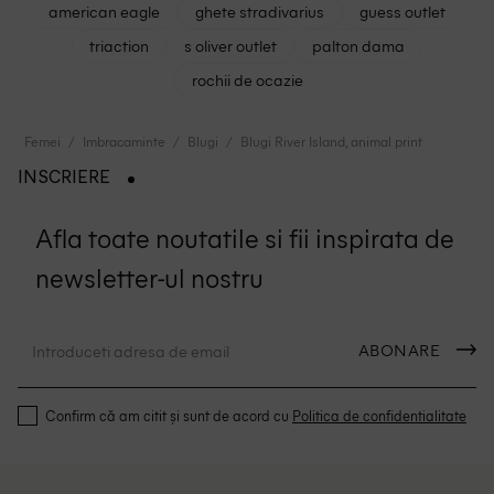
american eagle
ghete stradivarius
guess outlet
triaction
s oliver outlet
palton dama
rochii de ocazie
Femei
Imbracaminte
Blugi
Blugi River Island, animal print
INSCRIERE
Afla toate noutatile si fii inspirata de
newsletter-ul nostru
ABONARE
Confirm că am citit și sunt de acord cu
Politica de confidentialitate