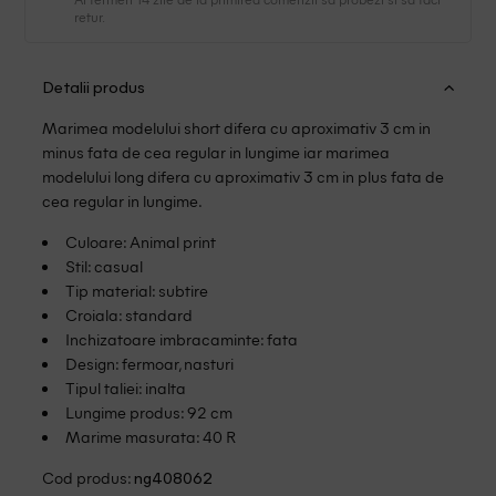
retur.
Detalii produs
Marimea modelului short difera cu aproximativ 3 cm in
minus fata de cea regular in lungime iar marimea
modelului long difera cu aproximativ 3 cm in plus fata de
cea regular in lungime.
Culoare: Animal print
Stil: casual
Tip material: subtire
Croiala: standard
Inchizatoare imbracaminte: fata
Design: fermoar, nasturi
Tipul taliei: inalta
Lungime produs: 92 cm
Marime masurata: 40 R
Cod produs:
ng408062