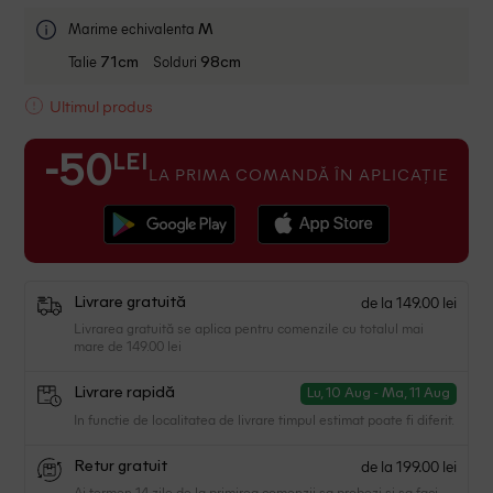
Marime echivalenta
M
Talie
Solduri
71cm
98cm
Ultimul produs
LEI
-50
LA PRIMA COMANDĂ ÎN APLICAȚIE
de la 149.00 lei
Livrare gratuită
Livrarea gratuită se aplica pentru comenzile cu totalul mai
mare de 149.00 lei
Livrare rapidă
Lu, 10 Aug - Ma, 11 Aug
In functie de localitatea de livrare timpul estimat poate fi diferit.
de la 199.00 lei
Retur gratuit
Ai termen 14 zile de la primirea comenzii sa probezi si sa faci