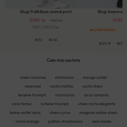
Blugi Pull&Bear, animal print
Blugi American E
39.80 lei
18.80 le
79.00 lei
RRP: 129.00 lei
ULTIMA ȘANSĂ
W32
W34
W25 R
W26 
Cele mai cautate
shein romania
intimissimi
mango outlet
reserved
rochii mohito
rochii shein
lenjerie triumph
rochii asos
asos romania
zara femei
sutiene triumph
shein rochii elegante
haine outlet zara
shein curve
magazin online shein
rochii mango
palton stradivarius
vero moda