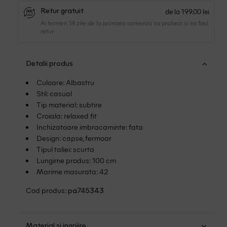
de la 199.00 lei
Retur gratuit
Ai termen 14 zile de la primirea comenzii sa probezi si sa faci
retur.
Detalii produs
Culoare: Albastru
Stil: casual
Tip material: subtire
Croiala: relaxed fit
Inchizatoare imbracaminte: fata
Design: capse, fermoar
Tipul taliei: scurta
Lungime produs: 100 cm
Marime masurata: 42
Cod produs:
pa745343
Material si ingrijire