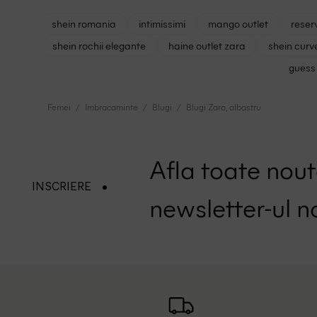
shein romania
intimissimi
mango outlet
reser
shein rochii elegante
haine outlet zara
shein curv
guess 
Femei
Imbracaminte
Blugi
Blugi Zara, albastru
Afla toate nouta
INSCRIERE
newsletter-ul n