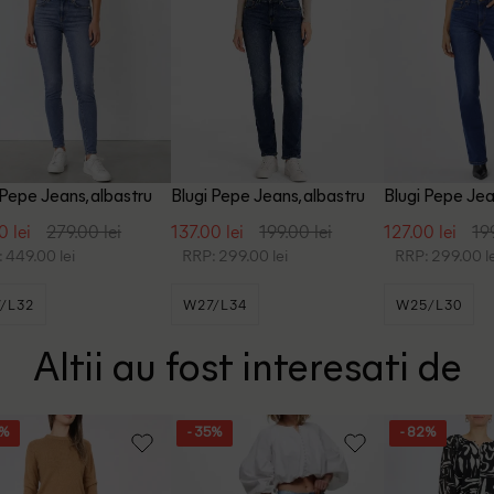
 Pepe Jeans, albastru
Blugi Pepe Jeans, albastru
Blugi Pepe Jea
0 lei
279.00 lei
137.00 lei
199.00 lei
127.00 lei
19
 449.00 lei
RRP: 299.00 lei
RRP: 299.00 le
/L32
W27/L34
W25/L30
Altii au fost interesati de
5%
- 35%
- 82%