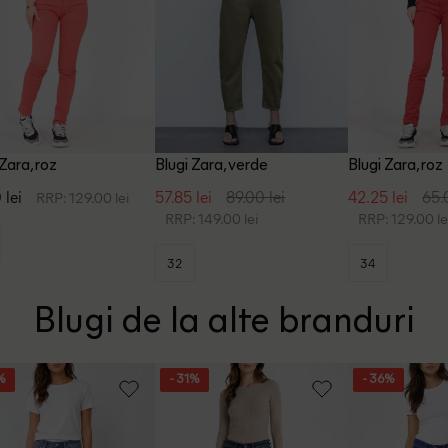
 Zara, roz
Blugi Zara, verde
Blugi Zara, roz
 lei
57.85 lei
89.00 lei
42.25 lei
65.
RRP: 129.00 lei
RRP: 149.00 lei
RRP: 129.00 le
32
34
Blugi de la alte branduri
%
- 31%
- 36%