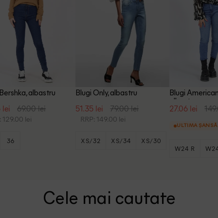
 Bershka, albastru
Blugi Only, albastru
Blugi American
albastru
 lei
69.00 lei
51.35 lei
79.00 lei
27.06 lei
149.
 129.00 lei
RRP: 149.00 lei
ULTIMA ȘANSĂ
36
XS/32
XS/34
XS/30
W24 R
W24
+3
Cele mai cautate