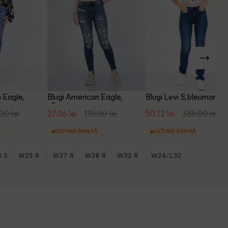
 Eagle,
Blugi American Eagle,
Blugi Levi S, bleumarin
albastru
00 lei
27.06 lei
115.00 lei
50.12 lei
335.00 lei
ULTIMA ȘANSĂ
ULTIMA ȘANSĂ
 S
W25 R
W27 R
W28 R
W32 R
W24/L32
+1