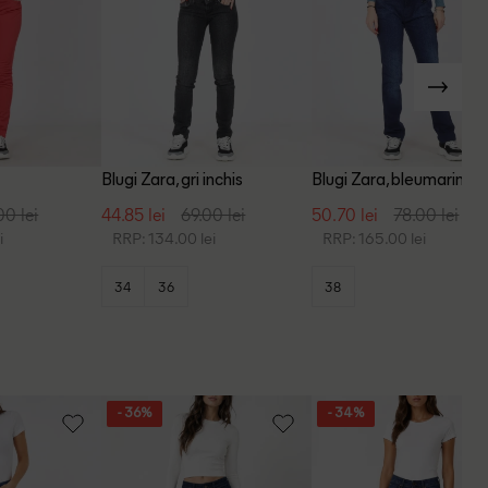
Blugi Zara, gri inchis
Blugi Zara, bleumarin
00 lei
44.85 lei
69.00 lei
50.70 lei
78.00 lei
i
RRP: 134.00 lei
RRP: 165.00 lei
34
36
38
- 36%
- 34%