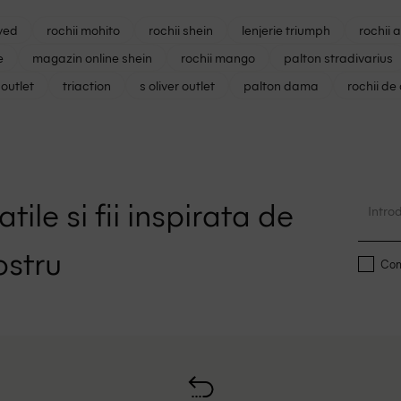
ved
rochii mohito
rochii shein
lenjerie triumph
rochii 
e
magazin online shein
rochii mango
palton stradivarius
outlet
triaction
s oliver outlet
palton dama
rochii de
tile si fii inspirata de
ostru
Conf