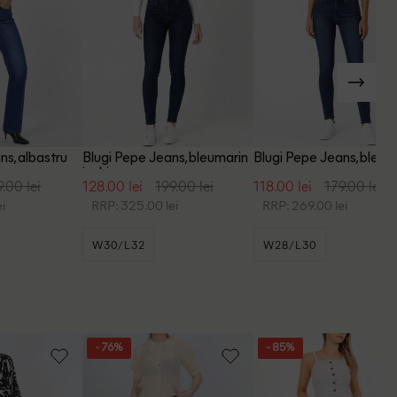
ns, albastru
Blugi Pepe Jeans, bleumarin
Blugi Pepe Jeans, bleum
inchis
9.00 lei
128.00 lei
199.00 lei
118.00 lei
179.00 lei
i
RRP: 325.00 lei
RRP: 269.00 lei
W30/L32
W28/L30
- 76%
- 85%