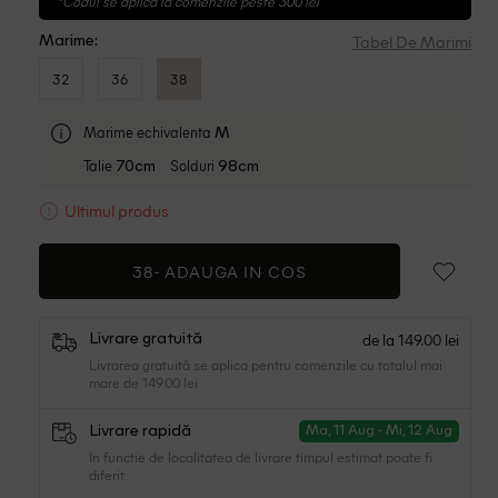
*Codul se aplica la comenzile peste 300 lei
Tabel De Marimi
Marime:
32
36
38
Marime echivalenta
M
Talie
Solduri
70cm
98cm
Ultimul produs
38-
ADAUGA IN COS
de la 149.00 lei
Livrare gratuită
Livrarea gratuită se aplica pentru comenzile cu totalul mai
mare de 149.00 lei
Livrare rapidă
Ma, 11 Aug - Mi, 12 Aug
In functie de localitatea de livrare timpul estimat poate fi
diferit.