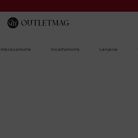
Imbracaminte
Incaltaminte
Lenjerie