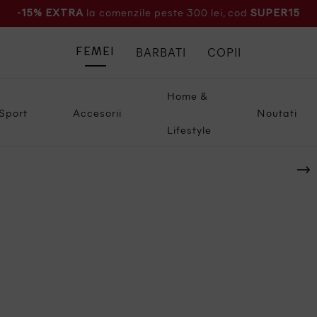
la comenzile peste 300 lei, cod
-15% EXTRA
SUPER15
BARBATI
COPII
FEMEI
Home &
Sport
Accesorii
Noutati
Lifestyle