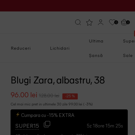
0
0
Ultima
Supe
Reduceri
Lichidari
Șansă
Sale
Blugi Zara, albastru, 38
96.00 lei
128.00 lei
-25 %
Cel mai mic pret in ultimele 30 zile 99.00 lei ( -3%)
Cumpara cu -15% EXTRA
5z 18ore 15m 24s
SUPER15