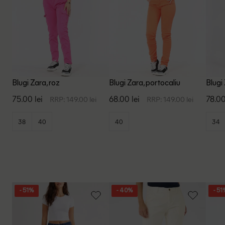
Blugi Zara, roz
Blugi Zara, portocaliu
Blugi
75.00 lei
68.00 lei
78.00
RRP: 149.00 lei
RRP: 149.00 lei
38
40
40
34
- 51%
- 40%
- 51