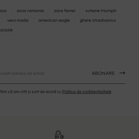
asos
asos romania
zara femei
sutiene triumph
vero moda
american eagle
ghete stradivarius
 ocazie
ABONARE
irm că am citit și sunt de acord cu
Politica de confidentialitate