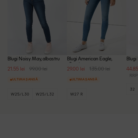
Blugi Noisy May, albastru
Blugi American Eagle,
Blugi
albastru
21.55 lei
99.00 lei
29.00 lei
135.00 lei
44.85
RRP:
ULTIMA ȘANSĂ
ULTIMA ȘANSĂ
32
W25/L30
W25/L32
W27 R
+5
W26/L30