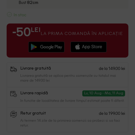
Bust
82cm
In stoc
LEI
-50
LA PRIMA COMANDĂ ÎN APLICAȚIE
de la 149.00 lei
Livrare gratuită
Livrarea gratuită se aplica pentru comenzile cu totalul mai
mare de 149.00 lei
Livrare rapidă
Lu, 10 Aug - Ma, 11 Aug
In functie de localitatea de livrare timpul estimat poate fi diferit.
de la 199.00 lei
Retur gratuit
Ai termen 14 zile de la primirea comenzii sa probezi si sa faci
retur.