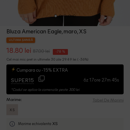
Bluza American Eagle, maro, XS
ULTIMA ȘANSĂ
18.80 lei
87.00 lei
-78 %
Cel mai mic pret in ultimele 30 zile 29.49 lei ( -36%)
Cumpara cu -15% EXTRA
6z 17ore 27m 44s
SUPER15
*Codul se aplica la comenzile peste 300 lei
Tabel De Marimi
Marime:
XS
Marime echivalenta
XS