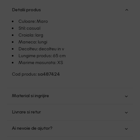
Detalii produs
Culoare: Maro
Stil: casual
Croiala: larg
Maneca: lungi
Decolteu: decolteu in v
Lungime produs: 65 cm
Marime masurata: XS
Cod produs:
sa487424
Material si ingrijire
Bumbac: 55%; poliacril: 20%; Acrilic: 15%; Viscoza: 10%
Livrare si retur
Spalare usoara la 30
Transport Gratuit pentru orice comanda cu o valoare mai
Nu folositi inalbitor
Ai nevoie de ajutor?
mare de 149.00 lei.
Nu uscati in uscator
Se pot calca
Suntem aici pentru a te ajuta: