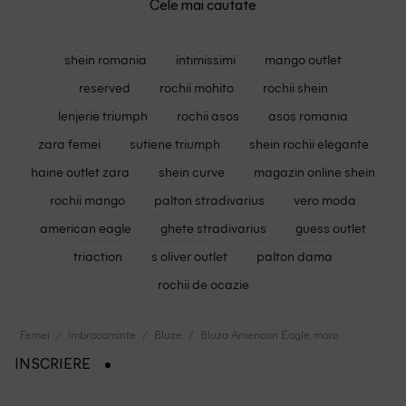
Cele mai cautate
shein romania
intimissimi
mango outlet
reserved
rochii mohito
rochii shein
lenjerie triumph
rochii asos
asos romania
zara femei
sutiene triumph
shein rochii elegante
haine outlet zara
shein curve
magazin online shein
rochii mango
palton stradivarius
vero moda
american eagle
ghete stradivarius
guess outlet
triaction
s oliver outlet
palton dama
rochii de ocazie
Femei
Imbracaminte
Bluze
Bluza American Eagle, maro
INSCRIERE