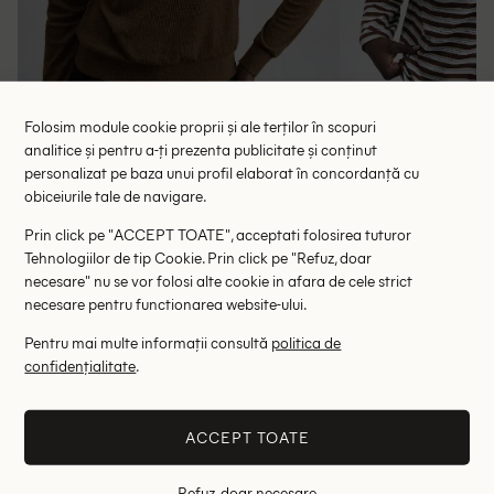
Folosim module cookie proprii și ale terților în scopuri
analitice și pentru a-ți prezenta publicitate și conținut
personalizat pe baza unui profil elaborat în concordanță cu
obiceiurile tale de navigare.
Bluza Ontre, maro
Bluza O
49.50 lei
61.
Prin click pe "ACCEPT TOATE", acceptati folosirea tuturor
Tehnologiilor de tip Cookie. Prin click pe "Refuz, doar
RRP: 99.00 lei
RRP: 1
necesare" nu se vor folosi alte cookie in afara de cele strict
necesare pentru functionarea website-ului.
S
Pentru mai multe informații consultă
politica de
Altii au fost interesati de
confidențialitate
.
- 71%
- 52%
ACCEPT TOATE
Refuz, doar necesare