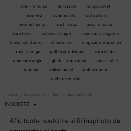
shein romania
intimissimi
mango outlet
reserved
rochii mohito
rochii shein
lenjerie triumph
rochii asos
asos romania
zara femei
sutiene triumph
shein rochii elegante
haine outlet zara
shein curve
magazin online shein
rochii mango
palton stradivarius
vero moda
american eagle
ghete stradivarius
guess outlet
triaction
s oliver outlet
palton dama
rochii de ocazie
Barbati
Imbracaminte
Bluze
Bluza BOSS, alb
INSCRIERE
Afla toate noutatile si fii inspirata de
newsletter-ul nostru