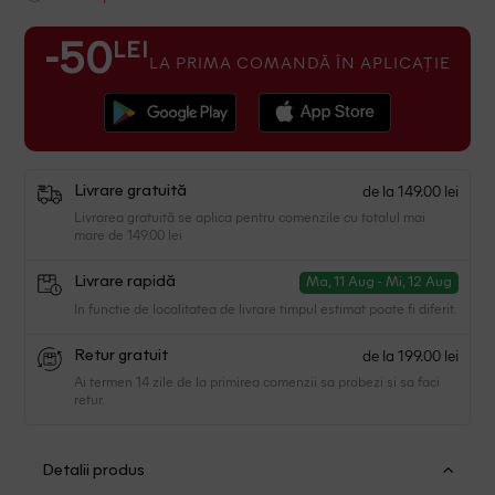
LEI
-50
LA PRIMA COMANDĂ ÎN APLICAȚIE
de la 149.00 lei
Livrare gratuită
Livrarea gratuită se aplica pentru comenzile cu totalul mai
mare de 149.00 lei
Livrare rapidă
Ma, 11 Aug - Mi, 12 Aug
In functie de localitatea de livrare timpul estimat poate fi diferit.
de la 199.00 lei
Retur gratuit
Ai termen 14 zile de la primirea comenzii sa probezi si sa faci
retur.
Detalii produs