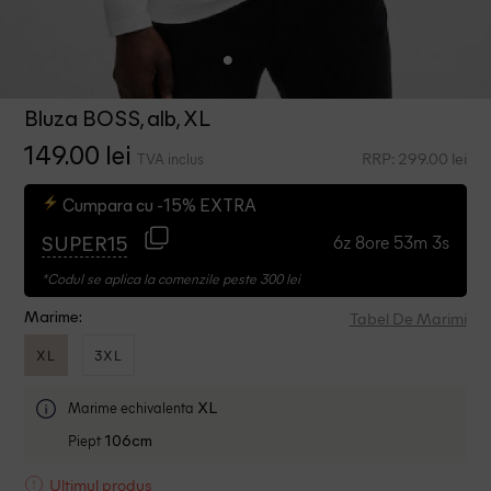
Bluza BOSS, alb, XL
149.00 lei
RRP: 299.00 lei
TVA inclus
Cumpara cu -15% EXTRA
6z 8ore 53m 3s
SUPER15
*Codul se aplica la comenzile peste 300 lei
Tabel De Marimi
Marime:
XL
3XL
Marime echivalenta
XL
Piept
106cm
Ultimul produs