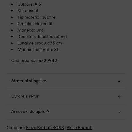
Culoare: Alb
Stil: casual
Tip material: subtire
Croiala: relaxed fit
Maneca: lungi
Decolteu: decolteu rotund
Lungime produs: 75 cm
Marime masurata: XL
Cod produs:
sm720942
Material si ingrijire
Bumbac: 96%; Elastan: 4%
Livrare si retur
Spalare usoara la 30
Transport Gratuit pentru orice comanda cu o valoare mai
Nu folositi inalbitor
Ai nevoie de ajutor?
mare de 149.00 lei.
Nu uscati in uscator
Se pot calca
Suntem aici pentru a te ajuta:
Politica livrare
Categorii:
Bluze Barbati BOSS
|
Bluze Barbati
Fara curatare chimica