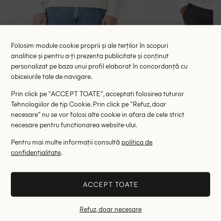
Folosim module cookie proprii și ale terților în scopuri
analitice și pentru a-ți prezenta publicitate și conținut
personalizat pe baza unui profil elaborat în concordanță cu
Bluza Lacoste, alb
Bluza Calvin 
obiceiurile tale de navigare.
132.52 lei
146.19 le
289.00 lei
RRP: 699.00 lei
RRP: 4
Prin click pe "ACCEPT TOATE", acceptati folosirea tuturor
Tehnologiilor de tip Cookie. Prin click pe "Refuz, doar
necesare" nu se vor folosi alte cookie in afara de cele strict
XXL
S
necesare pentru functionarea website-ului.
Altii au fost interesati de
Pentru mai multe informații consultă
politica de
confidențialitate
.
- 44%
- 55%
ACCEPT TOATE
Refuz, doar necesare