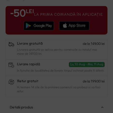
LEI
-50
LA PRIMA COMANDĂ ÎN APLICAȚIE
de la 149.00 lei
Livrare gratuită
Livrarea gratuită se aplica pentru comenzile cu totalul mai
mare de 149.00 lei
Livrare rapidă
Lu, 10 Aug - Ma, 11 Aug
In functie de localitatea de livrare timpul estimat poate fi diferit.
de la 199.00 lei
Retur gratuit
Ai termen 14 zile de la primirea comenzii sa probezi si sa faci
retur.
Detalii produs