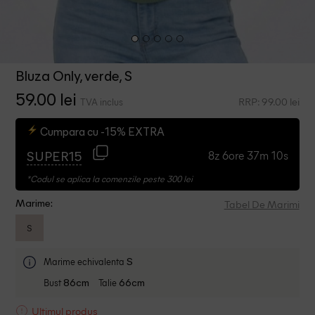
Bluza Only, verde, S
59.00 lei
RRP: 99.00 lei
TVA inclus
Cumpara cu -15% EXTRA
8z 6ore 37m 9s
SUPER15
*Codul se aplica la comenzile peste 300 lei
Tabel De Marimi
Marime:
S
Marime echivalenta
S
Bust
Talie
86cm
66cm
Ultimul produs