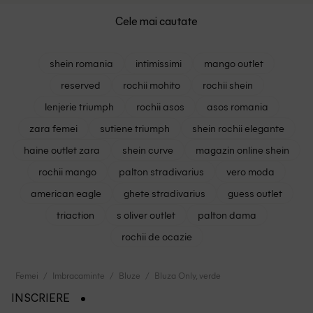
Cele mai cautate
shein romania
intimissimi
mango outlet
reserved
rochii mohito
rochii shein
lenjerie triumph
rochii asos
asos romania
zara femei
sutiene triumph
shein rochii elegante
haine outlet zara
shein curve
magazin online shein
rochii mango
palton stradivarius
vero moda
american eagle
ghete stradivarius
guess outlet
triaction
s oliver outlet
palton dama
rochii de ocazie
Femei
Imbracaminte
Bluze
Bluza Only, verde
INSCRIERE