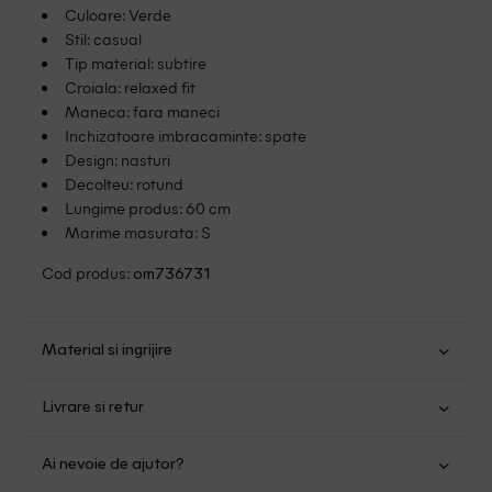
Culoare: Verde
Stil: casual
Tip material: subtire
Croiala: relaxed fit
Maneca: fara maneci
Inchizatoare imbracaminte: spate
Design: nasturi
Decolteu: rotund
Lungime produs: 60 cm
Marime masurata: S
Cod produs:
om736731
Material si ingrijire
Viscoza: 100%
Livrare si retur
Spalare usoara la 30
Transport Gratuit pentru orice comanda cu o valoare mai
Nu folositi inalbitor
Ai nevoie de ajutor?
mare de 149.00 lei.
Nu uscati in uscator