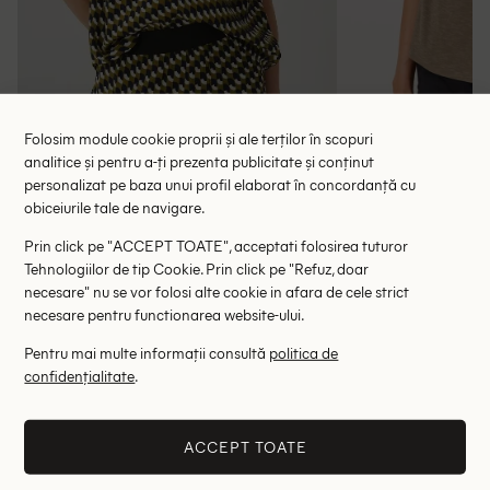
Folosim module cookie proprii și ale terților în scopuri
analitice și pentru a-ți prezenta publicitate și conținut
personalizat pe baza unui profil elaborat în concordanță cu
Bluza Someday, verde
Bluza s.O
obiceiurile tale de navigare.
58.00 lei
48.00 le
179.00 lei
Prin click pe "ACCEPT TOATE", acceptati folosirea tuturor
RRP: 399.00 lei
RRP: 1
Tehnologiilor de tip Cookie. Prin click pe "Refuz, doar
necesare" nu se vor folosi alte cookie in afara de cele strict
36
38
40
36
necesare pentru functionarea website-ului.
Pentru mai multe informații consultă
politica de
Altii au fost interesati de
confidențialitate
.
- 51%
- 44%
ACCEPT TOATE