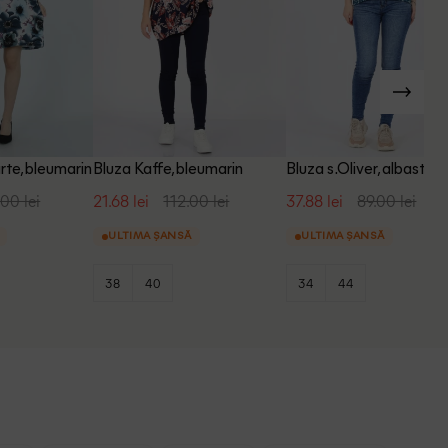
rte, bleumarin
Bluza Kaffe, bleumarin
Bluza s.Oliver, albastru
.00 lei
21.68 lei
112.00 lei
37.88 lei
89.00 lei
ULTIMA ȘANSĂ
ULTIMA ȘANSĂ
38
40
34
44