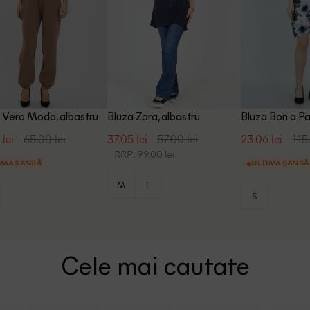
 Vero Moda, albastru
Bluza Zara, albastru
Bluza Bon a Pa
 lei
65.00 lei
37.05 lei
57.00 lei
23.06 lei
115
RRP: 99.00 lei
IMA ȘANSĂ
ULTIMA ȘANSĂ
M
L
S
Cele mai cautate