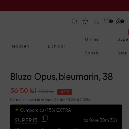
0
0
Ultima
Supe
Reduceri
Lichidari
Șansă
Sale
Bluza Opus, bleumarin, 38
36.50 lei
97.00 lei
-62 %
Cel mai mic pret in ultimele 30 zile 73.00 lei ( -50%)
Cumpara cu -15% EXTRA
6z 0ore 30m 29s
SUPER15