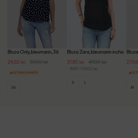
Bluza Only, bleumarin, 36
Bluza Zara, bleumarin inchis
Bluza
24.65 lei
59.00 lei
31.85 lei
49.00 lei
27.06
RRP: 119.00 lei
ULTIMA ȘANSĂ
ULT
S
L
36
M