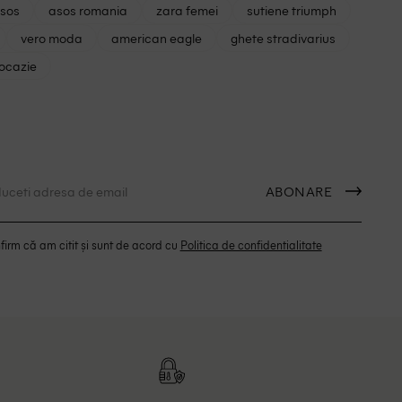
asos
asos romania
zara femei
sutiene triumph
vero moda
american eagle
ghete stradivarius
 ocazie
ABONARE
irm că am citit și sunt de acord cu
Politica de confidentialitate