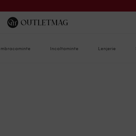
Imbracaminte
Incaltaminte
Lenjerie