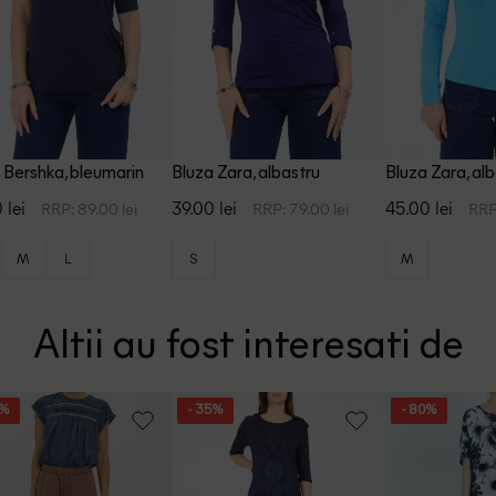
 Bershka, bleumarin
Bluza Zara, albastru
Bluza Zara, al
 lei
39.00 lei
45.00 lei
RRP: 89.00 lei
RRP: 79.00 lei
RRP
M
L
S
M
Altii au fost interesati de
8%
- 35%
- 80%