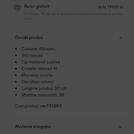
de la 199.00 lei
Retur gratuit
Ai termen 14 zile de la primirea comenzii sa probezi si sa faci
retur.
Detalii produs
Culoare: Albastru
Stil: casual
Tip material: subtire
Croiala: relaxed fit
Maneca: scurte
Decolteu: rotund
Lungime produs: 50 cm
Marime masurata: 38
Cod produs:
om731283
Material si ingrijire