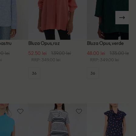
bastru
Bluza Opus, roz
Bluza Opus, verde
0 lei
52.50 lei
139.00 lei
48.00 lei
135.00 lei
i
RRP: 349.00 lei
RRP: 349.00 lei
36
36