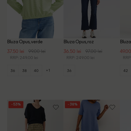
Bluza Opus, verde
Bluza Opus, roz
Bluza
37.50 lei
99.00 lei
36.50 lei
97.00 lei
49.00
RRP: 249.00 lei
RRP: 249.00 lei
RRP:
+1
36
38
40
36
42
- 53%
- 38%