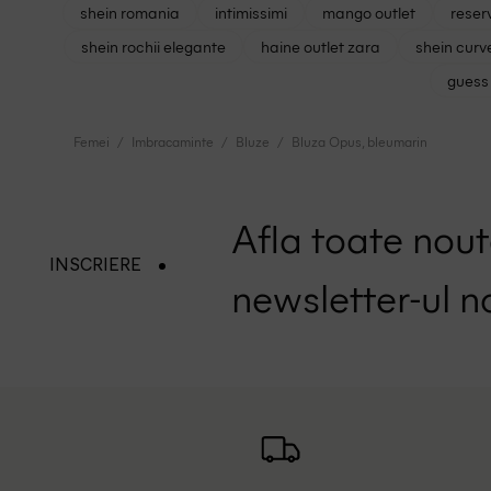
shein romania
intimissimi
mango outlet
reser
shein rochii elegante
haine outlet zara
shein curv
guess 
Femei
Imbracaminte
Bluze
Bluza Opus, bleumarin
Afla toate nouta
INSCRIERE
newsletter-ul n