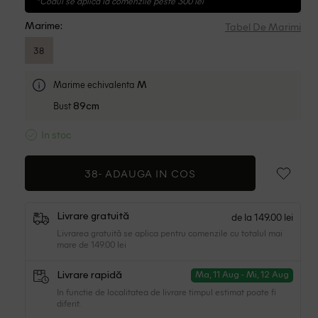
*Codul se aplica la comenzile peste 300 lei
Tabel De Marimi
Marime:
38
Marime echivalenta
M
Bust
89cm
In stoc
38-
ADAUGA IN COS
de la 149.00 lei
Livrare gratuită
Livrarea gratuită se aplica pentru comenzile cu totalul mai
mare de 149.00 lei
Livrare rapidă
Ma, 11 Aug - Mi, 12 Aug
In functie de localitatea de livrare timpul estimat poate fi
diferit.