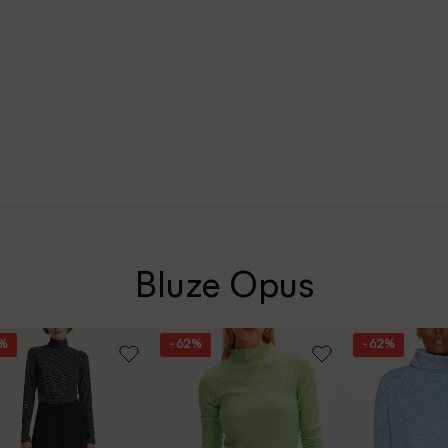
Bluze Opus
6%
- 62%
- 62%