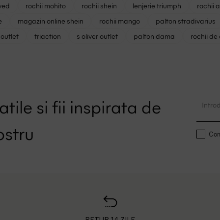
ved
rochii mohito
rochii shein
lenjerie triumph
rochii 
e
magazin online shein
rochii mango
palton stradivarius
outlet
triaction
s oliver outlet
palton dama
rochii de
tile si fii inspirata de
ostru
Conf