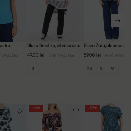
bastru
Bluza Bershka, alb/albastru
Bluza Zara, bleumarin
49.00 lei
59.00 lei
: 99.00 lei
RRP: 99.00 lei
RRP: 99.00 lei
S
XS
S
M
- 81%
- 57%