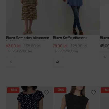
Bluza Someday, bleumarin
Bluza Kaffe, albastru
Bluza
inchis
63.00 lei
135.00 lei
78.00 lei
125.00 lei
45.00
RRP: 499.00 lei
RRP: 199.00 lei
S
S
M
- 58%
- 35%
- 5