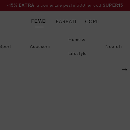
la comenzile peste 300 lei, cod
-15% EXTRA
SUPER15
BARBATI
COPII
FEMEI
Home &
Sport
Accesorii
Noutati
Lifestyle