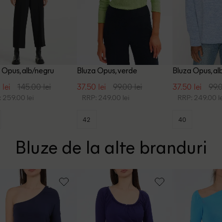
 Opus, alb/negru
Bluza Opus, verde
Bluza Opus, al
 lei
145.00 lei
37.50 lei
99.00 lei
37.50 lei
99.0
 259.00 lei
RRP: 249.00 lei
RRP: 249.00 le
42
40
Bluze de la alte branduri