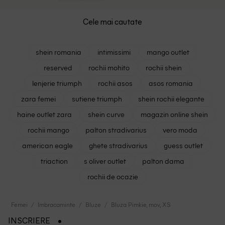
Cele mai cautate
shein romania
intimissimi
mango outlet
reserved
rochii mohito
rochii shein
lenjerie triumph
rochii asos
asos romania
zara femei
sutiene triumph
shein rochii elegante
haine outlet zara
shein curve
magazin online shein
rochii mango
palton stradivarius
vero moda
american eagle
ghete stradivarius
guess outlet
triaction
s oliver outlet
palton dama
rochii de ocazie
Femei
Imbracaminte
Bluze
Bluza Pimkie, mov, XS
INSCRIERE