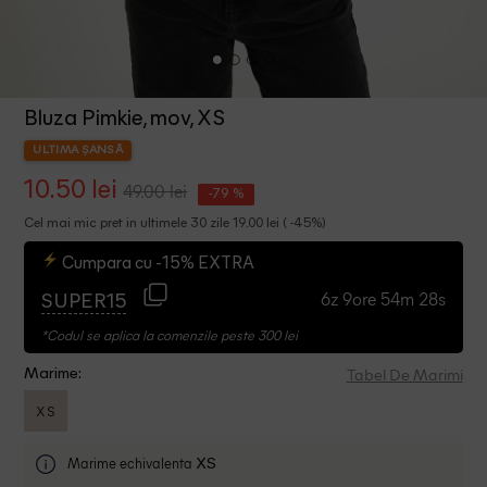
Bluza Pimkie, mov, XS
ULTIMA ȘANSĂ
10.50 lei
49.00 lei
-79 %
Cel mai mic pret in ultimele 30 zile 19.00 lei ( -45%)
Cumpara cu -15% EXTRA
6z 9ore 54m 27s
SUPER15
*Codul se aplica la comenzile peste 300 lei
Tabel De Marimi
Marime:
XS
Marime echivalenta
XS