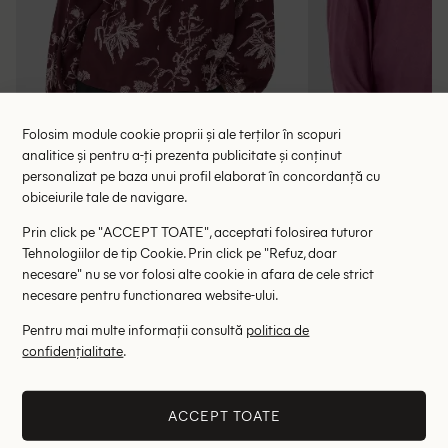
Folosim module cookie proprii și ale terților în scopuri
analitice și pentru a-ți prezenta publicitate și conținut
personalizat pe baza unui profil elaborat în concordanță cu
obiceiurile tale de navigare.
Bluza Part Two, pruna
Bluza Kaff
Prin click pe "ACCEPT TOATE", acceptati folosirea tuturor
118.00 lei
73.00 le
245.00 lei
Tehnologiilor de tip Cookie. Prin click pe "Refuz, doar
RRP: 449.00 lei
RRP: 1
necesare" nu se vor folosi alte cookie in afara de cele strict
necesare pentru functionarea website-ului.
32
48
Pentru mai multe informații consultă
politica de
confidențialitate
.
Altii au fost interesati de
- 78%
- 35%
ACCEPT TOATE