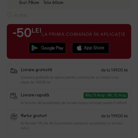
Bust
Talie
78cm
60cm
In stoc
LEI
-50
LA PRIMA COMANDĂ ÎN APLICAȚIE
de la 149.00 lei
Livrare gratuită
Livrarea gratuită se aplica pentru comenzile cu totalul mai
mare de 149.00 lei
Livrare rapidă
Ma, 11 Aug - Mi, 12 Aug
In functie de localitatea de livrare timpul estimat poate fi diferit.
de la 199.00 lei
Retur gratuit
Ai termen 14 zile de la primirea comenzii sa probezi si sa faci
retur.