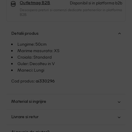
Disponibil si in platforma b2b
Outletmag B2B
Descopera preturi si comenzi dedicate partenerilor in platforma
B2B.
Detalii produs
Lungime: 50cm
Marime masurata: XS
Croiala: Standard
Guler: Decolteu in V
Maneci: Lungi
Cod produs:
ai330296
Material si ingrijire
Poliester: 92%, Elastan: 8%
Livrare si retur
Spalare usoara la 30
Transport Gratuit pentru orice comanda cu o valoare mai
Spalat de mana sau la masina