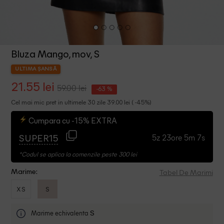
Bluza Mango, mov, S
ULTIMA ȘANSĂ
21.55 lei
59.00 lei
-63 %
Cel mai mic pret in ultimele 30 zile 39.00 lei ( -45%)
Cumpara cu -15% EXTRA
5z 23ore 5m 7s
SUPER15
*Codul se aplica la comenzile peste 300 lei
Tabel De Marimi
Marime:
XS
S
Marime echivalenta
S