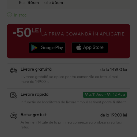
Bust
Talie
86cm
66cm
In stoc
LEI
-50
LA PRIMA COMANDĂ ÎN APLICAȚIE
de la 149.00 lei
Livrare gratuită
Livrarea gratuită se aplica pentru comenzile cu totalul mai
mare de 149.00 lei
Livrare rapidă
Ma, 11 Aug - Mi, 12 Aug
In functie de localitatea de livrare timpul estimat poate fi diferit.
de la 199.00 lei
Retur gratuit
Ai termen 14 zile de la primirea comenzii sa probezi si sa faci
retur.