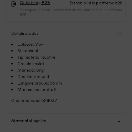
Disponibil si in platforma b2b
Outletmag B2B
Descopera preturi si comenzi dedicate partenerilor in platforma
B2B.
Detalii produs
Culoare: Mov
Stil: casual
Tip material: subtire
Croiala: mulat
Maneca: lungi
Decolteu: rotund
Lungime produs: 56 cm
Marime masurata: S
Cod produs:
om528037
Material si ingrijire
Viscoza: 95%; Elastan: 5%