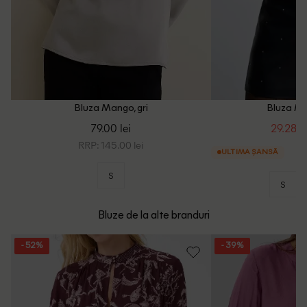
Bluza Mango, gri
Bluza Ma
79.00 lei
29.28 le
RRP: 145.00 lei
ULTIMA ȘANSĂ
S
S
Bluze de la alte branduri
- 52%
- 39%