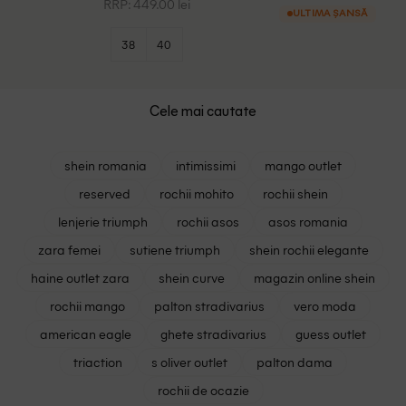
RRP: 449.00 lei
ULTIMA ȘANSĂ
38
40
Cele mai cautate
shein romania
intimissimi
mango outlet
reserved
rochii mohito
rochii shein
lenjerie triumph
rochii asos
asos romania
zara femei
sutiene triumph
shein rochii elegante
haine outlet zara
shein curve
magazin online shein
rochii mango
palton stradivarius
vero moda
american eagle
ghete stradivarius
guess outlet
triaction
s oliver outlet
palton dama
rochii de ocazie