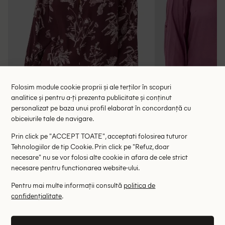
Folosim module cookie proprii și ale terților în scopuri
analitice și pentru a-ți prezenta publicitate și conținut
personalizat pe baza unui profil elaborat în concordanță cu
obiceiurile tale de navigare.
Prin click pe "ACCEPT TOATE", acceptati folosirea tuturor
Bluza Part Two, pruna
Bluza Kaff
Tehnologiilor de tip Cookie. Prin click pe "Refuz, doar
118.00 lei
73.00 le
necesare" nu se vor folosi alte cookie in afara de cele strict
245.00 lei
necesare pentru functionarea website-ului.
RRP: 449.00 lei
RRP: 1
Pentru mai multe informații consultă
politica de
32
48
confidențialitate
.
Altii au fost interesati de